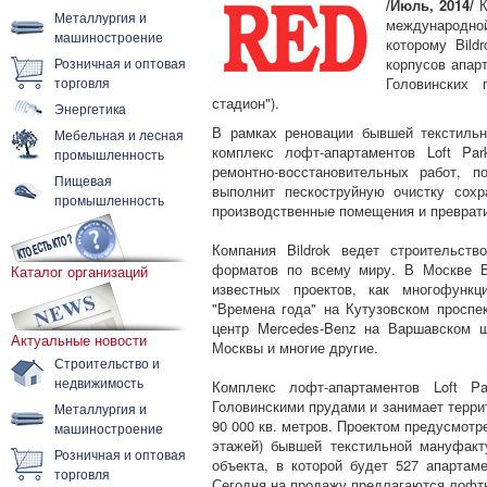
/Июль, 2014/
К
Металлургия и
международно
машиностроение
которому Bild
Розничная и оптовая
корпусов апарт
торговля
Головинских
стадион").
Энергетика
В рамках реновации бывшей текстильн
Мебельная и лесная
комплекс лофт-апартаментов Loft Par
промышленность
ремонтно-восстановительных работ, 
Пищевая
выполнит пескоструйную очистку сохр
промышленность
производственные помещения и преврати
Компания Bildrok ведет строительст
форматов по всему миру. В Москве Bi
Каталог организаций
известных проектов, как многофункц
"Времена года" на Кутузовском проспек
центр Mercedes-Benz на Варшавском 
Актуальные новости
Москвы и многие другие.
Строительство и
недвижимость
Комплекс лофт-апартаментов Loft 
Головинскими прудами и занимает терри
Металлургия и
90 000 кв. метров. Проектом предусмотр
машиностроение
этажей) бывшей текстильной мануфакт
Розничная и оптовая
объекта, в которой будет 527 апартам
торговля
Сегодня на продажу предлагаются лофт