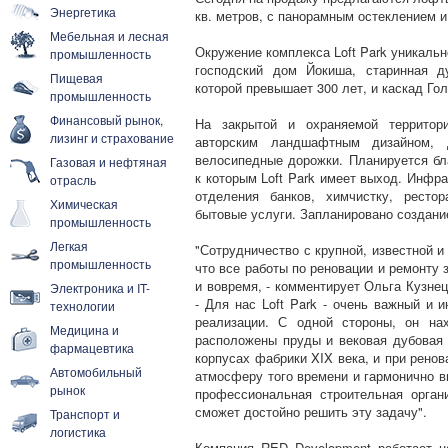
Энергетика
кв. метров, с панорамным остеклением и
Мебельная и лесная
Окружение комплекса Loft Park уникаль
промышленность
господский дом Йокиша, старинная д
Пищевая
которой превышает 300 лет, и каскад Го
промышленность
Финансовый рынок,
На закрытой и охраняемой территор
лизинг и страхование
авторским ландшафтным дизайном, 
велосипедные дорожки. Планируется бл
Газовая и нефтяная
к которым Loft Park имеет выход. Инфр
отрасль
отделения банков, химчистку, ресто
Химическая
бытовые услуги. Запланировано создани
промышленность
Легкая
"Сотрудничество с крупной, известной и
промышленность
что все работы по реновации и ремонту 
и вовремя, - комментирует Ольга Кузнец
Электроника и IT-
- Для нас Loft Park - очень важный и и
технологии
реализации. С одной стороны, он на
Медицина и
расположены пруды и вековая дубовая 
фармацевтика
корпусах фабрики XIX века, и при рено
Автомобильный
атмосферу того времени и гармонично в
рынок
профессиональная строительная органи
сможет достойно решить эту задачу".
Транспорт и
логистика
Компания RED Development работает н