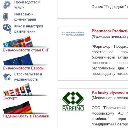
Производство и
Фирма "Подрядчик" з
услуги
Интервью и
комментарии
Кино и индустрия
Pharmacor Product
развлечений
(Фармацевтический 
"Фармакор Продак
Бизнес-новости стран СНГ
собственное пр
биологически актив
препаратов евро
Бизнес-новости Европы
расположены две п
производству лекар
Строительство и
недвижимость
Parfinsky plywood 
(Мебельная и лесна
Экспорт
ООО "Парфинский 
московскому АО "
Недвижимость в Германии
комбинат" - одно
предприятий Новгор