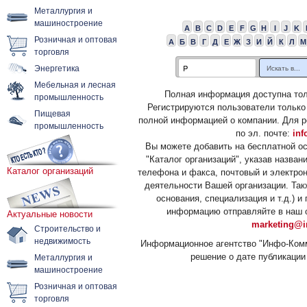
Металлургия и
машиностроение
A
B
C
D
E
F
G
H
I
J
K
Розничная и оптовая
А
Б
В
Г
Д
Е
Ж
З
И
Й
К
Л
М
торговля
Энергетика
Мебельная и лесная
Полная информация доступна тол
промышленность
Регистрируются пользователи только
Пищевая
полной информацией о компании. Для р
промышленность
по эл. почте:
inf
Вы можете добавить на бесплатной о
"Каталог организаций", указав назван
Каталог организаций
телефона и факса, почтовый и электрон
деятельности Вашей организации. Так
основания, специализация и т.д.) 
информацию отправляйте в наш о
Актуальные новости
marketing@i
Строительство и
недвижимость
Информационное агентство "Инфо-Комм
решение о дате публикации 
Металлургия и
машиностроение
Розничная и оптовая
торговля