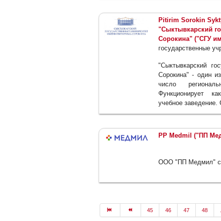
Pitirim Sorokin Syk
"Сыктывкарский го
Сорокина" ("СГУ им
государственные уч
"Сыктывкарский го
Сорокина" - один и
число регионал
Функционирует ка
учебное заведение. 
PP Medmil ("ПП Ме
ООО "ПП Медмил" со
45
46
47
48