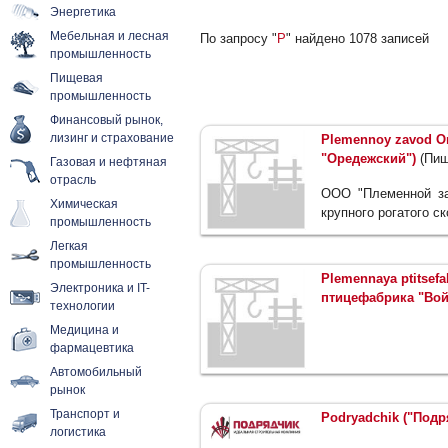
Энергетика
Мебельная и лесная
По запросу "
P
" найдено 1078 записей
промышленность
Пищевая
промышленность
Финансовый рынок,
лизинг и страхование
Plemennoy zavod O
"Оредежский")
(Пищ
Газовая и нефтяная
отрасль
ООО "Племенной за
Химическая
крупного рогатого с
промышленность
Легкая
промышленность
Plemennaya ptitsefa
Электроника и IT-
птицефабрика "Во
технологии
Медицина и
фармацевтика
Автомобильный
рынок
Транспорт и
Podryadchik ("Подр
логистика