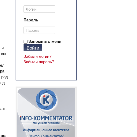
Пароль
Запомнить меня
Войти
 и
тесь
Забыли логин?
Забыли пароль?
дел
ера
 род
год
мать
це: