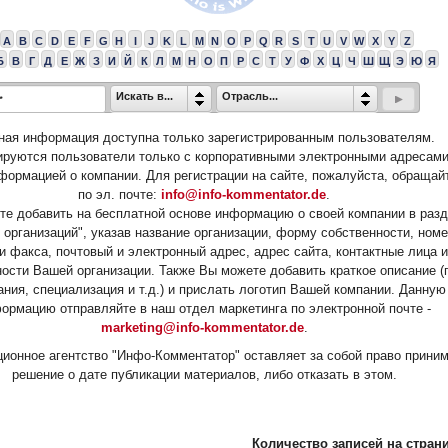
A
B
C
D
E
F
G
H
I
J
K
L
M
N
O
P
Q
R
S
T
U
V
W
X
Y
Z
Б
В
Г
Д
Е
Ж
З
И
Й
К
Л
М
Н
О
П
Р
С
Т
У
Ф
Х
Ц
Ч
Ш
Щ
Э
Ю
Я
Искать в...
Отрасль...
ная информация доступна только зарегистрированным пользователям.
ируются пользователи только с корпоративными электронными адресами
формацией о компании. Для регистрации на сайте, пожалуйста, обращай
по эл. почте:
info@info-kommentator.de
.
е добавить на бесплатной основе информацию о своей компании в раз
 организаций", указав название организации, форму собственности, ном
и факса, почтовый и электронный адрес, адрес сайта, контактные лица и
ости Вашей организации. Также Вы можете добавить краткое описание (
ания, специализация и т.д.) и прислать логотип Вашей компании. Данную
ормацию отправляйте в наш отдел маркетинга по электронной почте -
marketing@info-kommentator.de
.
ионное агентство "Инфо-Комментатор" оставляет за собой право прини
решение о дате публикации материалов, либо отказать в этом.
Количество записей на страни