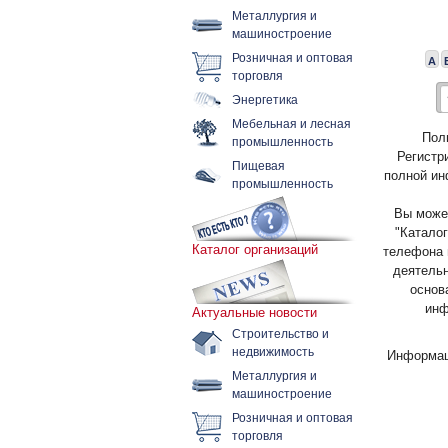
Металлургия и
машиностроение
Розничная и оптовая
А
торговля
Энергетика
Мебельная и лесная
Пол
промышленность
Регистр
Пищевая
полной ин
промышленность
Вы может
"Каталог
Каталог организаций
телефона 
деятельн
основ
инф
Актуальные новости
Строительство и
недвижимость
Информац
Металлургия и
машиностроение
Розничная и оптовая
торговля