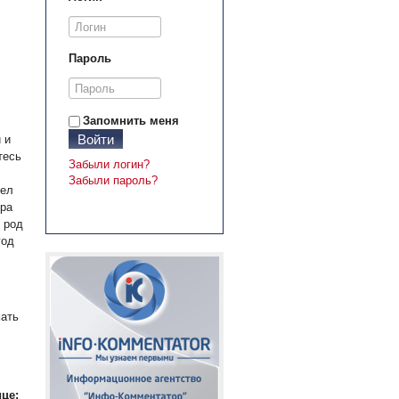
Пароль
Запомнить меня
Войти
 и
тесь
Забыли логин?
Забыли пароль?
дел
ера
 род
год
мать
це: