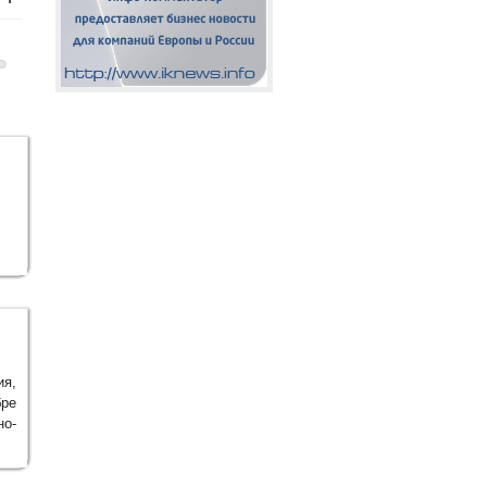
я,
бре
но-