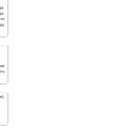
да.
а.
то
нду
зе
его
к)