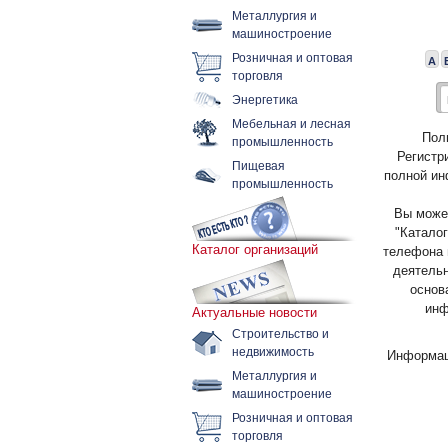
Металлургия и
машиностроение
Розничная и оптовая
А
торговля
Энергетика
Мебельная и лесная
Пол
промышленность
Регистр
Пищевая
полной ин
промышленность
Вы может
"Каталог
Каталог организаций
телефона 
деятельн
основ
инф
Актуальные новости
Строительство и
недвижимость
Информац
Металлургия и
машиностроение
Розничная и оптовая
торговля