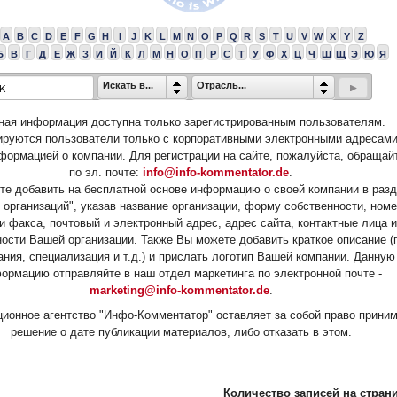
A
B
C
D
E
F
G
H
I
J
K
L
M
N
O
P
Q
R
S
T
U
V
W
X
Y
Z
Б
В
Г
Д
Е
Ж
З
И
Й
К
Л
М
Н
О
П
Р
С
Т
У
Ф
Х
Ц
Ч
Ш
Щ
Э
Ю
Я
Искать в...
Отрасль...
ная информация доступна только зарегистрированным пользователям.
ируются пользователи только с корпоративными электронными адресами
формацией о компании. Для регистрации на сайте, пожалуйста, обращай
по эл. почте:
info@info-kommentator.de
.
е добавить на бесплатной основе информацию о своей компании в раз
 организаций", указав название организации, форму собственности, ном
и факса, почтовый и электронный адрес, адрес сайта, контактные лица и
ости Вашей организации. Также Вы можете добавить краткое описание (
ания, специализация и т.д.) и прислать логотип Вашей компании. Данную
ормацию отправляйте в наш отдел маркетинга по электронной почте -
marketing@info-kommentator.de
.
ионное агентство "Инфо-Комментатор" оставляет за собой право прини
решение о дате публикации материалов, либо отказать в этом.
Количество записей на страни