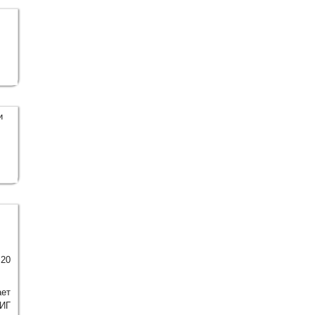
и
 20
ает
 ИГ