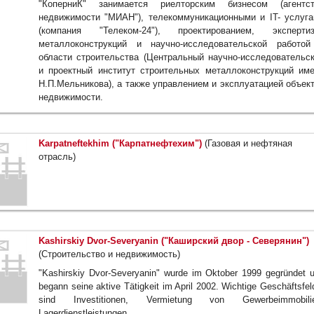
"КоперниК" занимается риелторским бизнесом (агентст
недвижимости "МИАН"), телекоммуникационными и IT- услуг
(компания "Телеком-24"), проектированием, экспертиз
металлоконструкций и научно-исследовательской работо
области строительства (Центральный научно-исследовательс
и проектный институт строительных металлоконструкций им
Н.П.Мельникова), а также управлением и эксплуатацией объек
недвижимости.
Karpatneftekhim ("Карпатнефтехим")
(Газовая и нефтяная
отрасль)
Kashirskiy Dvor-Severyanin ("Каширский двор - Северянин")
(Строительство и недвижимость)
"Kashirskiy Dvor-Severyanin" wurde im Oktober 1999 gegründet 
begann seine aktive Tätigkeit im April 2002. Wichtige Geschäftsfel
sind Investitionen, Vermietung von Gewerbeimmobilie
Lagerdienstleistungen.