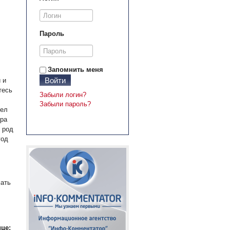
Пароль
Запомнить меня
Войти
 и
тесь
Забыли логин?
Забыли пароль?
дел
ера
 род
год
мать
це: