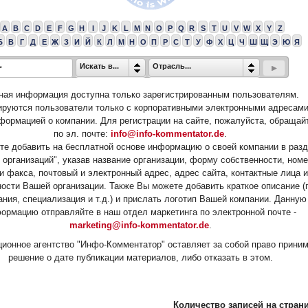
A
B
C
D
E
F
G
H
I
J
K
L
M
N
O
P
Q
R
S
T
U
V
W
X
Y
Z
Б
В
Г
Д
Е
Ж
З
И
Й
К
Л
М
Н
О
П
Р
С
Т
У
Ф
Х
Ц
Ч
Ш
Щ
Э
Ю
Я
Искать в...
Отрасль...
ная информация доступна только зарегистрированным пользователям.
ируются пользователи только с корпоративными электронными адресами
формацией о компании. Для регистрации на сайте, пожалуйста, обращай
по эл. почте:
info@info-kommentator.de
.
е добавить на бесплатной основе информацию о своей компании в раз
 организаций", указав название организации, форму собственности, ном
и факса, почтовый и электронный адрес, адрес сайта, контактные лица и
ости Вашей организации. Также Вы можете добавить краткое описание (
ания, специализация и т.д.) и прислать логотип Вашей компании. Данную
ормацию отправляйте в наш отдел маркетинга по электронной почте -
marketing@info-kommentator.de
.
ионное агентство "Инфо-Комментатор" оставляет за собой право прини
решение о дате публикации материалов, либо отказать в этом.
Количество записей на страни