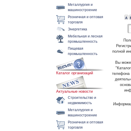
Металлургия и
машиностроение
Розничная и оптовая
А
торговля
Энергетика
Мебельная и лесная
Пол
промышленность
Регистр
Пищевая
полной ин
промышленность
Вы может
"Каталог
Каталог организаций
телефона 
деятельн
основ
инф
Актуальные новости
Строительство и
недвижимость
Информац
Металлургия и
машиностроение
Розничная и оптовая
торговля