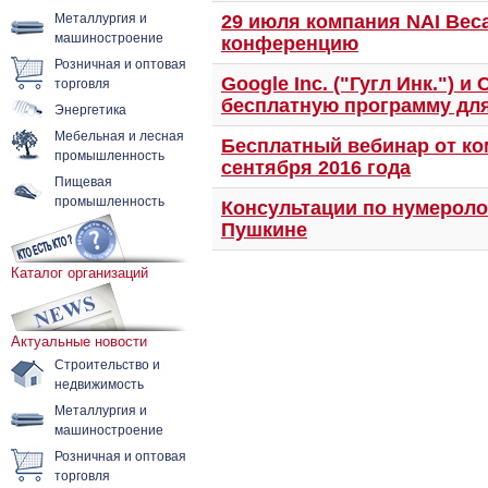
Металлургия и
29 июля компания NAI Bec
машиностроение
конференцию
Розничная и оптовая
торговля
Google Inc. ("Гугл Инк.") 
бесплатную программу дл
Энергетика
Мебельная и лесная
Бесплатный вебинар от ко
промышленность
сентября 2016 года
Пищевая
промышленность
Консультации по нумероло
Пушкине
Каталог организаций
Актуальные новости
Строительство и
недвижимость
Металлургия и
машиностроение
Розничная и оптовая
торговля