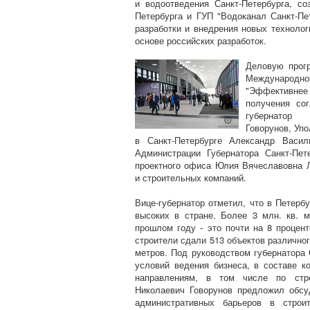
и водоотведения Санкт-Петербурга, с
Петербурга и ГУП "Водоканал Санкт-П
разработки и внедрения новых техноло
основе российских разработок.
Деловую прог
Международ
"Эффективнее
получения сог
губернатор 
Говорунов, Уп
в Санкт-Петербурге Александр Васил
Администрации Губернатора Санкт-Пет
проектного офиса Юлия Вячеславовна 
и строительных компаний.
Вице-губернатор отметил, что в Петерб
высоких в стране. Более 3 млн. кв. 
прошлом году - это почти на 8 процен
строители сдали 513 объектов различно
метров. Под руководством губернатора
условий ведения бизнеса, в составе к
направлениям, в том числе по стр
Николаевич Говорунов предложил обсу
административных барьеров в строи