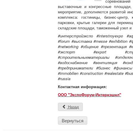
соревнований
выставочные и конгрессные площади,
мероприятие, дополняются развитой ин
комплекса: гостиницы, бизнес-центр
парковки, крытые галереи для переме
складские площади, таможенный узел и 
#интерстройэкспо #interstroyexpo #a
#forum #выставка #messe #exhibition 
#networking #общение #презентация 
#экспорт #export #строи
#строительныематериалы #отделоч
#водоснабжение #вентиляция #конд
#предприниматели #бизнес #финанс
#immobilien #construction #realestate #b
#russia
Контактная информация:
ООО "ЭкспоФорум-Интернэшнл"
Назад
Вернуться