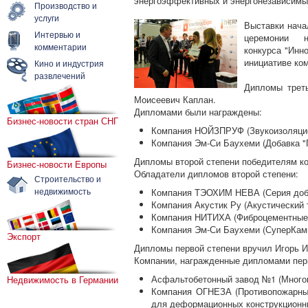
энергоэффективных и энергонезависимых
Производство и
услуги
Выставки нача
Интервью и
церемонии н
комментарии
конкурса "Инно
инициативе ком
Кино и индустрия
развлечений
Дипломы треть
Моисеевич Каплан.
Дипломами были награждены:
Бизнес-новости стран СНГ
Компания НОЙЗПРУФ (Звукоизоляци
Компания Эм-Си Баухеми (Добавка 
Дипломы второй степени победителям ко
Бизнес-новости Европы
Обладатели дипломов второй степени:
Строительство и
недвижимость
Компания ТЭОХИМ НЕВА (Серия доба
Компания Акустик Ру (Акустически
Компания НИТИХА (Фиброцементные
Компания Эм-Си Баухеми (СуперКам
Экспорт
Дипломы первой степени вручил Игорь 
Компании, награжденные дипломами пер
Асфальтобетонный завод №1 (Много
Недвижимость в Германии
Компания ОГНЕЗА (Противопожарны
для деформационных конструкционн