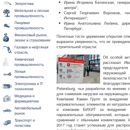
Ирина Игоревна Белинская, генерал
Энергетика
центра";
Мебельная и лесная
Сергей Георгиевич Воронков, ге
промышленность
Интернешнл";
Пищевая
Ирина Анатольевна Любина, дир
промышленность
Петербург.
Финансовый рынок,
Почетные гости церемонии открытия отм
лизинг и страхование
выразили уверенность, что их проведен
строительной отрасли.
Газовая и нефтяная
отрасль
Об особой акт
Химическая
рассказал Ив
промышленность
председателя
Легкая
окружающей
промышленность
безопасности 
благодарствен
Электроника и IT-
Petersburg, чьи разработки по мнению
технологии
для снижения нагрузки на окружающую 
Медицина и
Компании Камин Групп за внедрение 
фармацевтика
нагревательных элементов из натуральн
Автомобильный
и компании БИХИТ за внедрение эн
рынок
парокапельных обогревателей, которы
сравнении с обычными конвекторами. 
Транспорт и
2017 год станет успешным для распрос
логистика