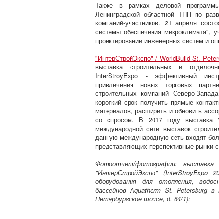
Также в рамках деловой программы
Ленинградской областной ТПП по разв
компаний-участников. 21 апреля сос
системы обеспечения микроклимата", у
проектировании инженерных систем и оп
"ИнтерСтройЭкспо" / WorldBuild St. Peter
выставка строительных и отделочн
InterStroyExpo - эффективный инс
привлечения новых торговых партне
строительных компаний Северо-Запада
короткий срок получить прямые контак
материалов, расширить и обновить ассо
со спросом. В 2017 году выставка "
международной сети выставок строите
данную международную сеть входят боле
представляющих перспективные рынки сб
Фотоотчет/фотографии: выставка
"ИнтерСтройЭкспо" (InterStroyExpo 2
оборудования для отопления, водосн
бассейнов Aquatherm St. Petersburg 
Петербургское шоссе, д. 64/1):