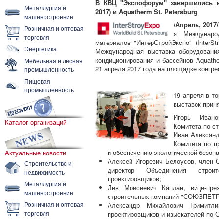
В КВЦ "Экспофорум" завершились вы
Металлургия и
2017) и Aquatherm St. Petersburg
машиностроение
/Апрель, 2017/
Розничная и оптовая
я Междунаро
торговля
материалов "ИнтерСтройЭкспо" (InterStr
Энергетика
Международная выставка оборудования
кондиционирования и бассейнов Aquathe
Мебельная и лесная
21 апреля 2017 года на площадке конгре
промышленность
Пищевая
промышленность
19 апреля в т
выставок приня
Игорь Ивано
Каталог организаций
Комитета по ст
Иван Александ
Комитета по п
и обеспечению экологической безопа
Актуальные новости
Алексей Игоревич Белоусов, член 
Строительство и
директор Объединения строи
недвижимость
проектировщиков;
Металлургия и
Лев Моисеевич Каплан, вице-през
машиностроение
строительных компаний "СОЮЗПЕТ
Розничная и оптовая
Александр Михайлович Гримитли
торговля
проектировщиков и изыскателей по 