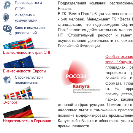
Производство и
Подразделения компании расположены
услуги
Рязани.
В ГК "Веста Парк" общая численность с
Интервью и
- 540 человек. Менеджмент ГК "Веста 
комментарии
стандартами, что подтверждено Серт
Кино и индустрия
Парк" является действительным членом
развлечений
НП "Строительный ресурс" и имеет
осуществление деятельности по сохра
Российской Федерации".
Бизнес-новости стран СНГ
Особая эконом
типа "Калуга
площадках, р
Бизнес-новости Европы
Боровского 
Строительство и
ближайшей к
недвижимость
формата. Площ
га. На терр
преимущества
парках, касаю
Экспорт
деловой инфраструктуре. Помимо этого
налоговых льгот и таможенных префер
позволит модернизировать промышленн
Калужской области и обеспечить услов
Недвижимость в Германии
промышленности.