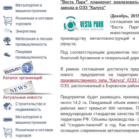
"Веста Парк" планирует реализоват
Металлургия и
завода в ОЭЗ "Калуга"
машиностроение
/Декабрь, 201
Розничная и оптовая
соглашения м
торговля
"Веста Пар
Энергетика
инвестицион
производству металлоконструкций и 
Мебельная и лесная
области.
промышленность
Пищевая
Под соответствующим документом пост
промышленность
Анатолий Артамонов и генеральный дире
В рамках соглашения достигнута пред
нового предприятия на территор
Каталог организаций
производственного типа "Калуга" (ОЭЗ 
ОЭЗ, расположенный в Боровском районе
Предприятие будет размещать произв
Актуальные новости
около 14,2 га. Ожидаемый объем инвест
Строительство и
рабочих мест превысит 600 человек. П
недвижимость
международным стандартам качества I
Металлургия и
территории РФ. Объемы производства - 2
машиностроение
м2 "сэндвич-панелей" в год. Как отме
Розничная и оптовая
оснащено современным автоматизиров
торговля