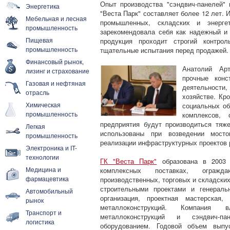
Опыт производства "сэндвич-панелей"
Энергетика
"Веста Парк" составляет более 12 лет.
Мебельная и лесная
промышленных, складских и энерге
промышленность
зарекомендовала себя как надежный и
Пищевая
продукция проходит строгий контро
промышленность
тщательные испытания перед продажей.
Финансовый рынок,
Анатолий Арт
лизинг и страхование
прочные конс
Газовая и нефтяная
деятельности
отрасль
хозяйстве. Кр
Химическая
социальных об
промышленность
комплексов, 
предприятия будут производиться тяж
Легкая
использованы при возведении мост
промышленность
реализации инфраструктурных проектов р
Электроника и IT-
технологии
ГК "Веста Парк"
образована в 2003 г
Медицина и
комплексных поставках, огражд
фармацевтика
производственных, торговых и складски
строительными проектами и генераль
Автомобильный
организация, проектная мастерская,
рынок
металлоконструкций. Компания
Транспорт и
металлоконструкций и сэндвич-па
логистика
оборудованием. Годовой объем выпу