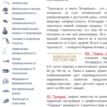
Энергетика
"Таунхаусы в черте Петербурга - это
Мебельная и лесная
интересен за счет оптимальной п
промышленность
коммуникациям и доступной цены, сопо
Пищевая
квартиры комфорт-класса. Благодаря 
промышленность
таунхаусы первой очереди проданы. С
Финансовый рынок,
очереди строительства, это еще 40 с
лизинг и страхование
половина из них уже реализована. Все 
крышей, планируем ввести их в экспл
Газовая и нефтяная
начинается от 6 млн. рублей. Всего в р
отрасль
таунхауса", - сообщила Марина Агеева, 
Химическая
промышленность
ЖК "Новые к
освоения те
Легкая
Петербурга. Н
промышленность
4,5 тысяч квартир в малоэтажных дома
Электроника и IT-
90 до 150 кв. м. Также в рамках прое
технологии
коммуникациями для индивидуальног
Медицина и
недвижимости, проектом предусм
фармацевтика
инфраструктуры - двух детских садов 
школ на 550 мест каждая.
Автомобильный
рынок
УК "Теорема"
широко известна на рынк
Транспорт и
надежный застройщик и профессионал
логистика
"Теорема" занимается строительством 