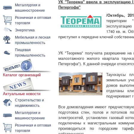
УК "Теорема" ввела в эксплуатацию 
Металлургия и
Петергофа"
машиностроение
/Октябрь, 201
Розничная и оптовая
территории 
торговля
эксплуатацию
Энергетика
1740 кв. м. О
приступил к передаче ключей собственн
Мебельная и лесная
промышленность
Пищевая
УК "Теорема" получила разрешение на 
промышленность
малоэтажного жилого квартала таунх
Петергофа"). К данной очереди относят
Таунхаусы п
Каталог организаций
земельных уча
домов выполн
отделаны кли
Актуальные новости
подчеркивает 
Строительство и
недвижимость
Все домовладения имеют предчистовую 
подготовка стен, полов и потолков п
Металлургия и
электросетей, установлен газовый коте
машиностроение
подключены к магистральным коммуни
Розничная и оптовая
производиться по городским тари
торговля
собственность.