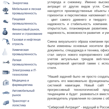
углерода и снежинку. Именно высоко
Энергетика
антрацит от других видов угля. Сне
Мебельная и лесная
находятся производственные объекты 
промышленность
горизонтах и перспективах напоминает г
Пищевая
- цвет самого древнего и твердого 
промышленность
надежность и стабильность компании.
открытостью, планомерным развитием.
Финансовый рынок,
надежность, возможности развития и ум
лизинг и страхование
Газовая и нефтяная
Смена визуального образа компании про
отрасль
были изменены основные носители фи
Химическая
документы, спецодежда и техника, офи
промышленность
стал запуск нового корпоративного с
учетом актуальных трендов веб-тех
Легкая
корпоративной цветовой гамме с исп
промышленность
стиля.
Электроника и IT-
технологии
"Нашей задачей было не просто создать
Медицина и
сделать его максимально функциональ
фармацевтика
системой навигации. Новый сайт "
прогрессивный технологический про
Автомобильный
тенденциям и будет развиваться вместе
рынок
руководитель управления по связям с о
Транспорт и
логистика
"Сибирский Антрацит" - ведущий в Росси