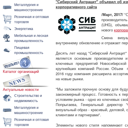
"Сибирский Антрацит" объявил об из
Металлургия и
корпоративного сайта
машиностроение
/Март, 2017/
"С
Розничная и оптовая
производитель 
торговля
(UHG), объяв
Энергетика
нового
корпора
Мебельная и лесная
Смена визуа
промышленность
внутреннему обновлению и отражает пер
Пищевая
промышленность
Десять лет назад "Сибирский Антрацит"
является основным производителем и
ключевых предприятий Новосибирской 
крупнейших компаний России. Объем г
Каталог организаций
2016 году компания расширила ассорти
на новые рынки.
"Мы заложили прочную основу для буду
Актуальные новости
закономерный процесс. Готовность к п
Строительство и
условиям рынка - одно из ключевых сво
недвижимость
Попрыгаева, Генеральный директор "
Металлургия и
визуальный образ - красивый, деловой,
машиностроение
клиентами и партнерами".
Розничная и оптовая
торговля
Элементы нового стиля напоминают сх