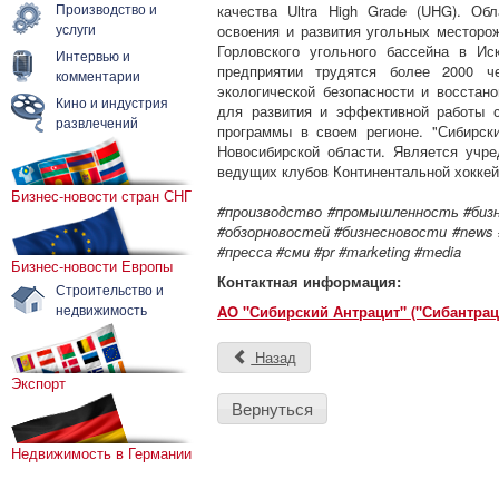
Производство и
качества Ultra High Grade (UHG). Об
услуги
освоения и развития угольных месторо
Горловского угольного бассейна в Ис
Интервью и
предприятии трудятся более 2000 ч
комментарии
экологической безопасности и восстан
Кино и индустрия
для развития и эффективной работы с
развлечений
программы в своем регионе. "Сибирск
Новосибирской области. Является учре
ведущих клубов Континентальной хоккей
Бизнес-новости стран СНГ
#производство #промышленность
#биз
#обзорновостей #бизнесновости #news #n
#пресса #сми #pr #marketing #media
Бизнес-новости Европы
Контактная информация:
Строительство и
недвижимость
AO "Сибирский Антрацит" ("Сибантрац
Назад
Экспорт
Вернуться
Недвижимость в Германии