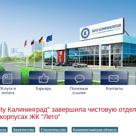
Услуги и
Карьера
Полезные
Контакты
оплата
ссылки
City Калининград" завершила чистовую отде
 корпусах ЖК "Лето"
ость
Архитектура
Строительство
Калининградская область