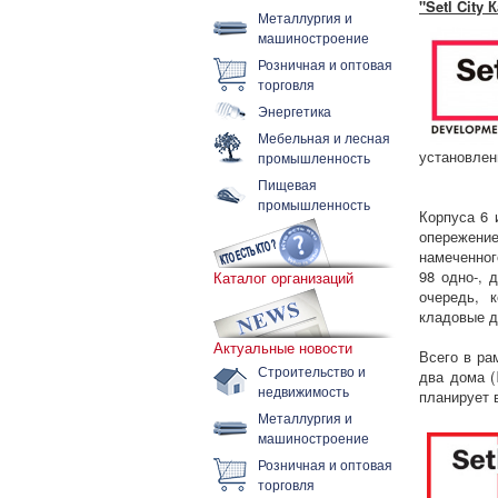
"Setl City
Металлургия и
машиностроение
Розничная и оптовая
торговля
Энергетика
Мебельная и лесная
установлен
промышленность
Пищевая
промышленность
Корпуса 6 
опережение
намеченног
98 одно-, 
Каталог организаций
очередь, 
кладовые д
Актуальные новости
Всего в ра
Строительство и
два дома (
недвижимость
планирует 
Металлургия и
машиностроение
Розничная и оптовая
торговля