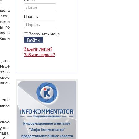
о"
ршена
ето",
Пароль
дской
ты по
олу в
Запомнить меня
 были
Войти
Забыли логин?
Забыли пароль?
дан с
аньше
ое на
 свою
ились
а ещё
пания
свою
дущих
пада.
 Setl