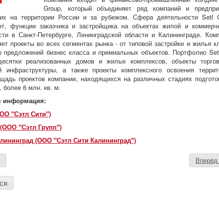
Group, который объединяет ряд компаний и предпри
их на территории России и за рубежом. Сфера деятельности Setl C
нт, функции заказчика и застройщика на объектах жилой и коммерч
ти в Санкт-Петербурге, Ленинградской области и Калининграде. Ком
ет проекты во всех сегментах рынка - от типовой застройки и жилья к
 предложений бизнес класса и премиальных объектов. Портфолио Setl
десятки реализованных домов и жилых комплексов, объекты торго
ой инфраструктуры, а также проекты комплексного освоения террит
адь проектов компании, находящихся на различных стадиях подгото
 более 6 млн. кв. м.
я информация:
(ООО "Сэтл Сити")
 (ООО "Сэтл Групп")
Калининград (ООО "Сэтл Сити Калининград")
д
Вперё
ся