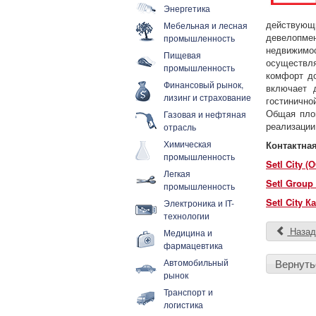
Энергетика
действующ
Мебельная и лесная
девелопме
промышленность
недвижимос
Пищевая
осуществля
промышленность
комфорт до
Финансовый рынок,
включает 
лизинг и страхование
гостиничн
Общая площ
Газовая и нефтяная
реализации,
отрасль
Химическая
Контактна
промышленность
Setl City 
Легкая
Setl Group
промышленность
Setl City 
Электроника и IT-
технологии
Наза
Медицина и
фармацевтика
Автомобильный
Вернуть
рынок
Транспорт и
логистика