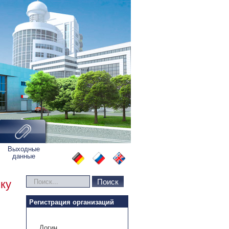
Выходные
данные
Искать...
Поиск
лку
Регистрация организаций
Логин