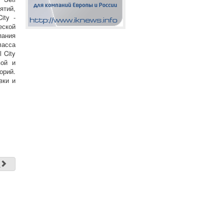
ятий,
ity -
еской
пания
ласса
 City
вой и
орий.
вки и
д