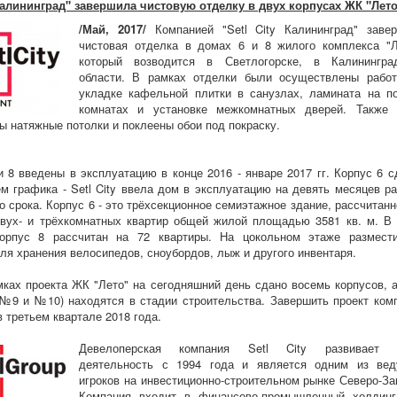
 Калининград" завершила чистовую отделку в двух корпусах ЖК "Лет
/Май, 2017/
Компанией "Setl City Калининград" заве
чистовая отделка в домах 6 и 8 жилого комплекса "Л
который возводится в Светлогорске, в Калинингра
области. В рамках отделки были осуществлены рабо
укладке кафельной плитки в санузлах, ламината на п
комнатах и установке межкомнатных дверей. Также
ы натяжные потолки и поклеены обои под покраску.
и 8 введены в эксплуатацию в конце 2016 - январе 2017 гг. Корпус 6 с
м графика - Setl City ввела дом в эксплуатацию на девять месяцев р
о срока. Корпус 6 - это трёхсекционное семиэтажное здание, рассчитанн
двух- и трёхкомнатных квартир общей жилой площадью 3581 кв. м. В
корпус 8 рассчитан на 72 квартиры. На цокольном этаже размест
ля хранения велосипедов, сноубордов, лыж и другого инвентаря.
мках проекта ЖК "Лето" на сегодняшний день сдано восемь корпусов, 
№9 и №10) находятся в стадии строительства. Завершить проект ком
в третьем квартале 2018 года.
Девелоперская компания Setl City развивает 
деятельность с 1994 года и является одним из ве
игроков на инвестиционно-строительном рынке Северо-За
Компания входит в финансово-промышленный холдинг