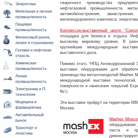
сварочного производства предприят
Энергетика
нефтегазовой промышленности, мета
Мебельная и лесная
автомобилестроения, авиастроения
промышленность
железнодорожного комплекса, энергетик
Пищевая
промышленность
Конгрессно-выставочный центр "Сокол
площадка для бизнеса и отдыха. Инф
Финансовый рынок,
высокому мировому уровню. В разн
лизинг и страхование
крупнейшие международные выста
Газовая и нефтяная
выставочного дела.
отрасль
Химическая
Помимо этого, "НПЦ Антикоррозионной 
промышленность
выставке оборудования для обработ
производства металлоизделий Mashex Mo
Легкая
международной выставке технологий,
промышленность
поверхности и нанесения покрытий Exp
Электроника и IT-
№1).
технологии
Медицина и
Эти выставки пройдут на территории МВЦ
фармацевтика
Москве.
Автомобильный
Mashex Mosco
рынок
оборудования 
Транспорт и
листа и про
логистика
демонстриру