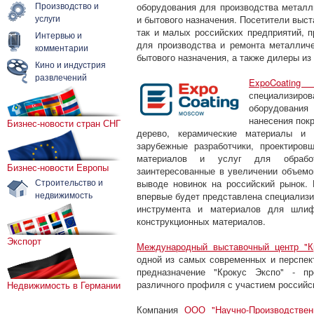
Производство и
оборудования для производства металл
услуги
и бытового назначения. Посетители выст
так и малых российских предприятий, 
Интервью и
для производства и ремонта металлич
комментарии
бытового назначения, а также дилеры из
Кино и индустрия
развлечений
ExpoCoating
специализиро
оборудования
нанесения пок
Бизнес-новости стран СНГ
дерево, керамические материалы и 
зарубежные разработчики, проектиров
материалов и услуг для обработ
Бизнес-новости Европы
заинтересованные в увеличении объемо
Строительство и
выводе новинок на российский рынок.
недвижимость
впервые будет представлена специализи
инструмента и материалов для шлиф
конструкционных материалов.
Экспорт
Международный выставочный центр "К
одной из самых современных и перспе
предназначение "Крокус Экспо" - п
различного профиля с участием российс
Недвижимость в Германии
Компания
ООО "Научно-Производствен