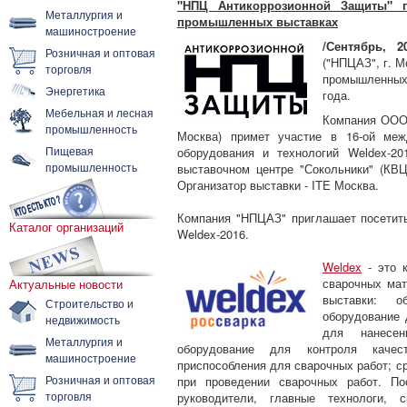
"НПЦ Антикоррозионной Защиты" п
Металлургия и
промышленных выставках
машиностроение
/Сентябрь, 20
Розничная и оптовая
("НПЦАЗ", г. М
торговля
промышленных
Энергетика
года.
Мебельная и лесная
Компания ООО 
промышленность
Москва) примет участие в 16-ой меж
Пищевая
оборудования и технологий Weldex-20
промышленность
выставочном центре "Сокольники" (КВЦ
Организатор выставки - ITE Москва.
Компания "НПЦАЗ" приглашает посетит
Каталог организаций
Weldex-2016.
Weldex
- это 
сварочных мат
Актуальные новости
выставки: 
Строительство и
оборудование 
недвижимость
для нанесе
Металлургия и
оборудование для контроля качес
машиностроение
приспособления для сварочных работ; с
Розничная и оптовая
при проведении сварочных работ. По
торговля
руководители, главные технологи, 