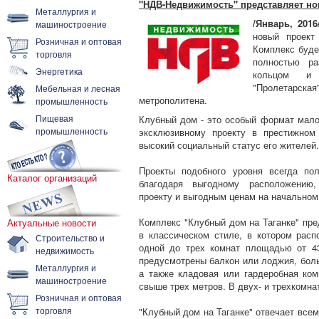
"НДВ-Недвижимость" представляет нов
Металлургия и
/Январь, 2016
машиностроение
новый проект
Розничная и оптовая
Комплекс буде
торговля
полностью ра
Энергетика
кольцом и с
"Пролетарска
Мебельная и лесная
метрополитена.
промышленность
Пищевая
Клубный дом - это особый формат мало
промышленность
эксклюзивному проекту в престижном
высокий социальный статус его жителей.
Проекты подобного уровня всегда по
Каталог организаций
благодаря выгодному расположению,
проекту и выгодным ценам на начальном
Комплекс "Клубный дом на Таганке" пре
Актуальные новости
в классическом стиле, в котором расп
Строительство и
одной до трех комнат площадью от 4
недвижимость
предусмотрены балкон или лоджия, бол
Металлургия и
а также кладовая или гардеробная ко
машиностроение
свыше трех метров. В двух- и трехкомна
Розничная и оптовая
торговля
"Клубный дом на Таганке" отвечает все