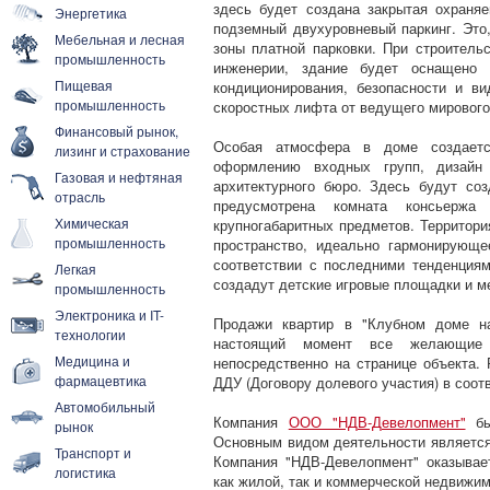
здесь будет создана закрытая охраня
Энергетика
подземный двухуровневый паркинг. Это
Мебельная и лесная
зоны платной парковки. При строитель
промышленность
инженерии, здание будет оснащено 
Пищевая
кондиционирования, безопасности и в
промышленность
скоростных лифта от ведущего мирового
Финансовый рынок,
Особая атмосфера в доме создаетс
лизинг и страхование
оформлению входных групп, дизайн 
Газовая и нефтяная
архитектурного бюро. Здесь будут со
отрасль
предусмотрена комната консьерж
Химическая
крупногабаритных предметов. Территори
промышленность
пространство, идеально гармонирующ
соответствии с последними тенденция
Легкая
создадут детские игровые площадки и м
промышленность
Электроника и IT-
Продажи квартир в "Клубном доме на
технологии
настоящий момент все желающие 
Медицина и
непосредственно на странице объекта.
фармацевтика
ДДУ (Договору долевого участия) в соот
Автомобильный
Компания
ООО "НДВ-Девелопмент"
был
рынок
Основным видом деятельности является
Транспорт и
Компания "НДВ-Девелопмент" оказывае
логистика
как жилой, так и коммерческой недвижим