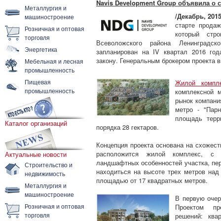
Navis Development Group объявила о 
Металлургия и
/Декабрь, 2015
машиностроение
старте прода
Розничная и оптовая
который стр
торговля
Всеволожского района Ленинградс
Энергетика
запланирован на IV квартал 2016 го
закону. Генеральным брокером проекта 
Мебельная и лесная
промышленность
Пищевая
Жилой компл
промышленность
комплексной м
рынок компани
метро - "Пар
площадь терр
Каталог организаций
порядка 28 гектаров.
Концепция проекта основана на схожест
расположится жилой комплекс, с 
Актуальные новости
ландшафтных особенностей участка, пер
Строительство и
находиться на высоте трех метров над
недвижимость
площадью от 17 квадратных метров.
Металлургия и
машиностроение
В первую очер
Розничная и оптовая
Проектом пр
торговля
решений: ква