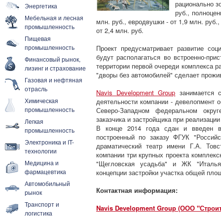
рационально зо
Энергетика
руб., полноце
Мебельная и лесная
млн. руб., евродвушки - от 1,9 млн. руб
промышленность
от 2,4 млн. руб.
Пищевая
промышленность
Проект предусматривает развитие соц
будут располагаться во встроенно-при
Финансовый рынок,
территории первой очереди комплекса ра
лизинг и страхование
"дворы без автомобилей" сделает прож
Газовая и нефтяная
отрасль
Navis Development Group
занимается с
Химическая
деятельности компании - девелопмент 
промышленность
Северо-Западном федеральном округ
заказчика и застройщика при реализации
Легкая
В конце 2014 года сдан и введен в
промышленность
построенный по заказу ФГУК "Россий
Электроника и IT-
драматический театр имени Г.А. Тов
технологии
компании три крупных проекта комплекс
Медицина и
"Щегловская усадьба" и ЖК "Итальян
фармацевтика
концепции застройки участка общей пло
Автомобильный
Контактная информация:
рынок
Транспорт и
Navis Development Group (ООО "Строи
логистика