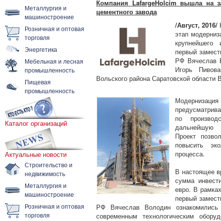
Компания LafargeHolcim вышла на 
Металлургия и
цементного завода
машиностроение
/Август, 2016/
Розничная и оптовая
этап модерниз
торговля
крупнейшего 
Энергетика
первый замест
РФ Вячеслав В
Мебельная и лесная
Игорь Пивов
промышленность
Вольского района Саратовской области 
Пищевая
промышленность
Модернизация В
предусматрива
по производ
Каталог организаций
дальнейшую р
Проект позво
повысить эко
процесса.
Актуальные новости
Строительство и
В настоящее в
недвижимость
сумма инвести
Металлургия и
евро. В рамка
машиностроение
первый замест
Розничная и оптовая
РФ Вячеслав Володин ознакомились 
торговля
современным технологическим оборуд