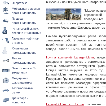
выбросы и на 30% уменьшить потреблени
Энергетика
Мебельная и лесная
"Модернизаци
промышленность
саратовской
Пищевая
проведённых
промышленность
технологий, которые учитывают передовы
- отметил Александр Шаронов, директор 
Финансовый рынок,
лизинг и страхование
Начало пуско-наладочных работ за
Газовая и нефтяная
завершение работ в рамках проекта нам
отрасль
новой линии составит 4,5 тыс. тонн кл
Химическая
завода - около 1,8 млн. тонн цемента в г
промышленность
Группа компаний LafargeHolcim
, пред
Легкая
лидером в производстве строительных
промышленность
бетона. Количество сотрудников Групп
Электроника и IT-
Общая чистая выручка за 2015 год с
технологии
LafargeHolcim является лидером от
Медицина и
Продукция Группы используется как в и
фармацевтика
сложных проектах благодаря эффекти
комплексным решениям в сфере строи
Автомобильный
устойчивое развитие и помогает создав
рынок
с целью повышения качества жизни и о
Транспорт и
логистика
LafargeHolcim в России
развивает ц