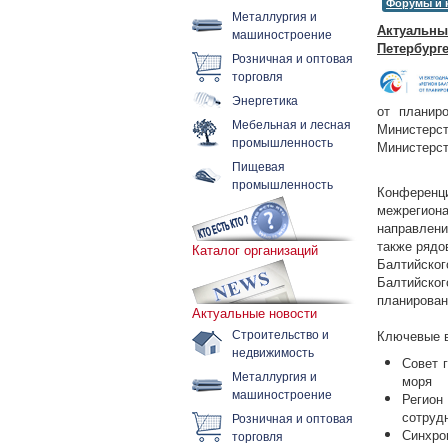
Форумы и 
Металлургия и
Актуальны
машиностроение
Петербург
Розничная и оптовая
торговля
Энергетика
от планир
Мебельная и лесная
Министерс
промышленность
Министерст
Пищевая
промышленность
Конференци
межрегион
направлени
также рядо
Каталог организаций
Балтийско
Балтийско
планирован
Актуальные новости
Строительство и
Ключевые в
недвижимость
Совет 
Металлургия и
моря
машиностроение
Регион
сотруд
Розничная и оптовая
Синхрон
торговля