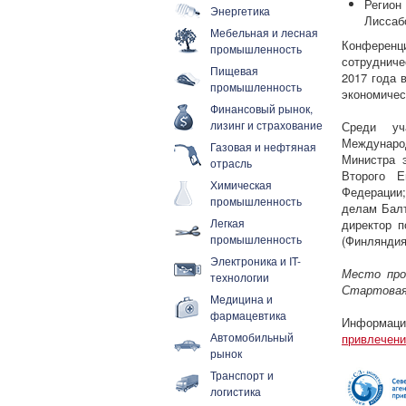
Регион
Энергетика
Лиссаб
Мебельная и лесная
Конференц
промышленность
сотрудниче
Пищевая
2017 года 
промышленность
экономичес
Финансовый рынок,
лизинг и страхование
Среди уч
Междунаро
Газовая и нефтяная
Министра э
отрасль
Второго Е
Химическая
Федерации;
промышленность
делам Балт
Легкая
директор п
промышленность
(Финляндия
Электроника и IT-
Место пров
технологии
Стартовая,
Медицина и
фармацевтика
Информаци
Автомобильный
привлечени
рынок
Транспорт и
логистика