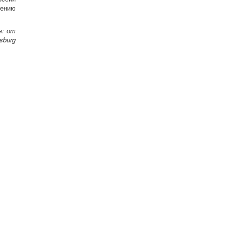
чению
я: от
sburg