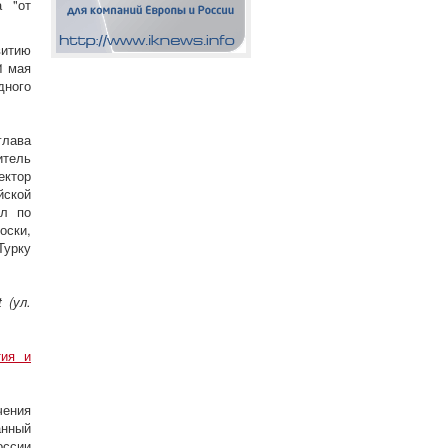
а "от
витию
1 мая
дного
лава
итель
ектор
йской
ол по
оски,
Турку
 (ул.
тия и
ения
анный
оссии