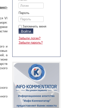
анкт-
Пароль
ся VI
моря:
Запомнить меня
ержке
Войти
астии
Забыли логин?
Забыли пароль?
ого и
овых
ей, а
гионе
арств
ского
ского
чного