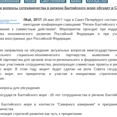
конференции
Россия
Санкт-Петербург
Бизнес
Круглый стол
е вопросы сотрудничества в регионе Балтийского моря обсудят в С
е
/Май, 2017/
29 мая 2017 года в Санкт-Петербурге состоит
ежегодная конференция-совещание "Регион Балтийского 
ования к совместным действиям". Мероприятие проходит при подд
тва экономического развития Российской Федерации и при уч
ва иностранных дел Российской Федерации.
я направлена на обсуждение актуальных вопросов межгосударственн
ального социально-экономического партнерства, выявление н
й партнерства для органов власти регионального и федерального уровн
вых участников сотрудничества, реализующих совместные проекты в ре
го моря. В этом году акцент будет сделан на роли Совета госуд
го моря, его приоритетах и участии в инициативах стратегиче
ия.
опросы для обсуждения:
государств Балтийского моря - 25 лет сотрудничества в регионе Балтий
 Балтийского моря в контексте "Северного измерения" и приграни
ничества
изация стратегий развития как путь к процветанию