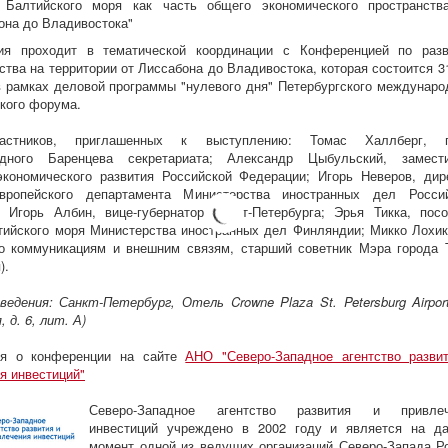
 Балтийского моря как часть общего экономического пространств
она до Владивостока"
ия проходит в тематической координации с Конференцией по раз
ства на территории от Лиссабона до Владивостока, которая состоится 3
в рамках деловой программы "нулевого дня" Петербургского междунаро
кого форума.
астников, приглашенных к выступлению: Томас Халлберг, г
дного Баренцева секретариата; Александр Цыбульский, замест
кономического развития Российской Федерации; Игорь Неверов, дир
вропейского департамента Министерства иностранных дел Росси
 Игорь Албин, вице-губернатор Санкт-Петербурга; Эрья Тикка, пос
ийского моря Министерства иностранных дел Финляндии; Микко Лохик
о коммуникациям и внешним связям, старший советник Мэра города 
).
едения: Санкт-Петербург, Отель Crowne Plaza St. Petersburg Airport
 д. 6, лит. А)
я о конференции на сайте
АНО "Северо-Западное агентство разви
я инвестиций"
Северо-Западное агентство развития и привлеч
инвестиций учреждено в 2002 году и является на д
момент одной из ведущих организаций Северо-Запада Р