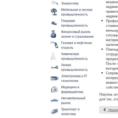
мошенн
Энергетика
недвиж
Мебельная и лесная
правил
промышленность
недвиж
Пищевая
Профес
промышленность
стоимо
меньшу
Финансовый рынок,
ситуац
лизинг и страхование
матери
Газовая и нефтяная
наличие
отрасль
Помощь
Химическая
сотру
промышленность
процен
После 
Легкая
выгодн
промышленность
Сопров
Электроника и IT-
интере
технологии
момент
Медицина и
собств
фармацевтика
Покупка ил
Автомобильный
для тех, к
рынок
Транспорт и
Наза
логистика