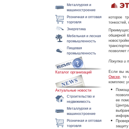
Металлургия и
машиностроение
Розничная и оптовая
которое т
торговля
тонкостей,
Энергетика
Преимущес
обширной б
Мебельная и лесная
новострой
промышленность
транспортн
Пищевая
позволяет 
промышленность
Покупка и 
Если вы и
Каталог организаций
Омске
, то
комплекс у
Помощь
Актуальные новости
позвол
Строительство и
ее пом
недвижимость
Центра
Металлургия и
выбра
машиностроение
информ
Розничная и оптовая
Провер
торговля
защиту