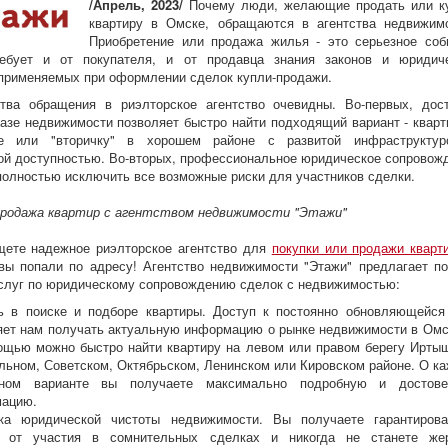
/Апрель, 2023/
Почему люди, желающие продать или к
квартиру в Омске, обращаются в агентства недвижим
Приобретение или продажа жилья - это серьезное соб
ребует и от покупателя, и от продавца знания законов и юридич
 применяемых при оформлении сделок купли-продажи.
тва обращения в риэлторское агентство очевидны. Во-первых, дос
азе недвижимости позволяет быстро найти подходящий вариант - кварт
ке или "вторичку" в хорошем районе с развитой инфраструкту
ой доступностью. Во-вторых, профессиональное юридическое сопровож
полностью исключить все возможные риски для участников сделки.
продажа квартир с агентством недвижимости "Этажи"
щете надежное риэлторское агентство для
покупки или продажи кварт
 вы попали по адресу! Агентство недвижимости "Этажи" предлагает п
слуг по юридическому сопровождению сделок с недвижимостью:
 в поиске и подборе квартиры. Доступ к постоянно обновляющейся
яет нам получать актуальную информацию о рынке недвижимости в Омс
ощью можно быстро найти квартиру на левом или правом берегу Иртыш
льном, Советском, Октябрьском, Ленинском или Кировском районе. О к
нном варианте вы получаете максимально подробную и достове
ацию.
ка юридической чистоты недвижимости. Вы получаете гарантиров
 от участия в сомнительных сделках и никогда не станете же