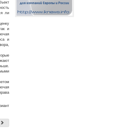
бъект
ность
ся ли
ценку
так и
лючая
оса и
вора,
торые
ижают
ньше.
амыми
четом
лючая
права
риант
д