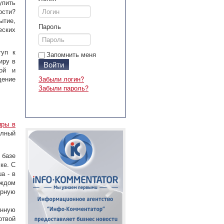
упить
ости?
ытие,
Пароль
еских
туп к
Запомнить меня
иру в
Войти
рой и
дение
Забыли логин?
Забыли пароль?
иры в
олный
 базе
ке. С
а - в
аждом
рную
анную
ртвой