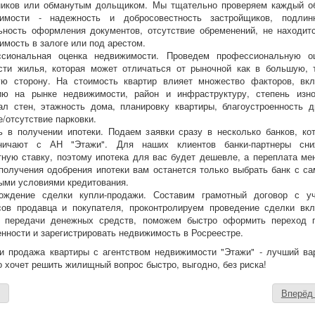
иков или обманутым дольщиком. Мы тщательно проверяем каждый о
имости - надежность и добросовестность застройщиков, подлин
ьность оформления документов, отсутствие обременений, не находит
имость в залоге или под арестом.
сиональная оценка недвижимости. Проведем профессиональную о
сти жилья, которая может отличаться от рыночной как в большую, 
ю сторону. На стоимость квартир влияет множество факторов, вк
ию на рынке недвижимости, район и инфраструктуру, степень изн
ал стен, этажность дома, планировку квартиры, благоустроенность д
/отсутствие парковки.
 в получении ипотеки. Подаем заявки сразу в несколько банков, ко
дничают с АН "Этажи". Для наших клиентов банки-партнеры сн
тную ставку, поэтому ипотека для вас будет дешевле, а переплата ме
получения одобрения ипотеки вам останется только выбрать банк с с
ыми условиями кредитования.
ождение сделки купли-продажи. Составим грамотный договор с у
сов продавца и покупателя, проконтролируем проведение сделки вк
 передачи денежных средств, поможем быстро оформить переход 
енности и зарегистрировать недвижимость в Росреестре.
и продажа квартиры с агентством недвижимости "Этажи" - лучший ва
то хочет решить жилищный вопрос быстро, выгодно, без риска!
д
Вперё