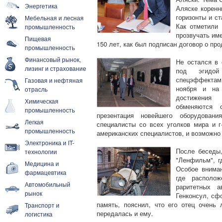
Энергетика
Аляске коренн
горизонты и с
Мебельная и лесная
Как отметили 
промышленность
прозвучать име
Пищевая
150 лет, как был подписан договор о пр
промышленность
Финансовый рынок,
Не остался в 
лизинг и страхование
под эгидой
спецэффектам
Газовая и нефтяная
ноября и на 
отрасль
достижения 
Химическая
обменяются 
промышленность
презентация новейшего оборудован
Легкая
специалисты со всех уголков мира и г
промышленность
американских специалистов, и возможно 
Электроника и IT-
После беседы,
технологии
"Ленфильм", г
Медицина и
Особое вниман
фармацевтика
где располож
Автомобильный
раритетных а
рынок
Генконсул, сф
память, пояснил, что его отец очень
Транспорт и
передалась и ему.
логистика