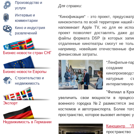
Производство и
Для справки:
услуги
Интервью и
"Кинофикация" - это проект, предусма
комментарии
киноконтента по всей территории нашей 
напоминает Apple TV, но для ее испол
Кино и индустрия
проект позволяет доставлять даже д
развлечений
файлы формата DSP (в которых запис
отдаленные кинотеатры смогут не толь
например, новейшие отечественные фи
Бизнес-новости стран СНГ
финансовые затраты.
"Ленфильм-па
создание 
Бизнес-новости Европы
кинопроизвод
Строительство и
натурные с
недвижимость
интерактивную 
"Филиал в Крон
увеличить свои мощности в процессе
Экспорт
военного городка №2 разместятся зн
костюмов и автотранспорта. Более тог
пространство, которое вызовет интерес у
Недвижимость в Германии
Киноцентр "Л
пространств