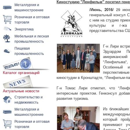
Киностудию "Ленфильм" посетил гене
Металлургия и
/Июнь, 2016/
29 июня
машиностроение
генеральный консул С
Розничная и оптовая
с ним на студию приех
торговля
культуры и г-жа 
Энергетика
представительства СШ
Мебельная и лесная
промышленность
Г-н Лири встр
Пищевая
Эдуардом П
промышленность
американски
"Ленфильма",
Особенный и
перспективн
Каталог организаций
киностудии в Кронштадте, "Ленфильм-пар
Г-н Томас Лири отметил, что "Ленфи
Актуальные новости
интересным проектом. Генконсул добав
Строительство и
развития туризма.
недвижимость
Из ближайших 
Металлургия и
международны
машиностроение
который про
Розничная и оптовая
принимают уч
торговля
Аляски. Тема 