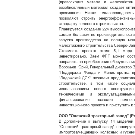
(превосходит металл и железобетон
возобновляемый материал создает опт
проживания. Низкая теплопроводност
позволяют строить энергоэффективны
стандарту зеленого строительства.
Планируется создание 224 высокопроиз
самым большим по производительности
запуска производства на полную мо
малоэтажного строительства Северо-Зап
Стоимость проекта около 5,1 млрд
инвестировано. Заём ФРП может сост
направить на приобретение оборудовани
Воробьев Юрий, Генеральный директор 
"Поддержка Фонда и Министерства п
"Ладожский ДСК" позволит предприятию
строительстве, в том числе социа
использованием нового конструкци
техническими и эксплуатационным
финансирование позволит полно
инвестиционного проекта и приступить к
ООО "Онежский тракторный завод" (Ре
В дополнение к выпуску 14 моделей 
"Онежский тракторный завод" планируе
импортозамещающих колёсных и гусени