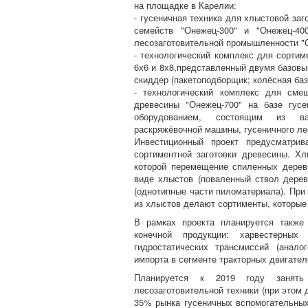
на площадке в Карелии:
- гусеничная техника для хлыстовой за
семейств "Онежец-300" и "Онежец-40
лесозаготовительной промышленности "О
- технологический комплекс для сортим
6х6 и 8х8,представленный двумя базовы
скиддер (пакетоподборщик; колёсная баз
- технологический комплекс для смеш
древесины "Онежец-700" на базе гус
оборудованием, состоящим из вал
раскряжёвочной машины, гусеничного ле
Инвестиционный проект предусматрив
сортиментной заготовки древесины. Хл
которой перемещение спиленных дерев
виде хлыстов (поваленный ствол дерев
(однотипные части пиломатериала). При 
из хлыстов делают сортименты, которые
В рамках проекта планируется также
конечной продукции: харвестерны
гидростатических трансмиссий (анал
импорта в сегменте тракторных двигател
Планируется к 2019 году занять
лесозаготовительной техники (при этом 
35% рынка гусеничных вспомогательных