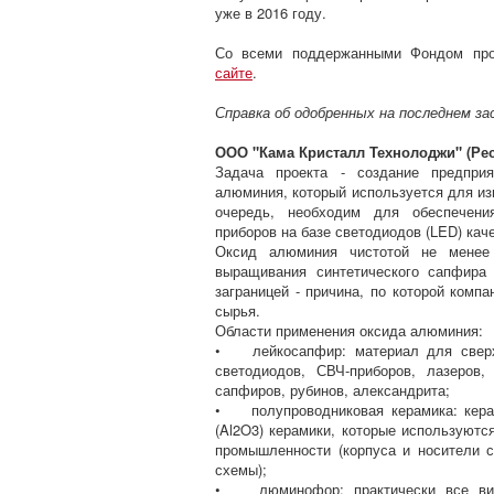
уже в 2016 году.
Со всеми поддержанными Фондом про
сайте
.
Справка об одобренных на последнем з
ООО "Кама Кристалл Технолоджи" (Рес
Задача проекта - создание предприя
алюминия, который используется для из
очередь, необходим для обеспечения
приборов на базе светодиодов (LED) к
Оксид алюминия чистотой не мене
выращивания синтетического сапфира
заграницей - причина, по которой компа
сырья.
Области применения оксида алюминия:
• лейкосапфир: материал для сверхп
светодиодов, СВЧ-приборов, лазеров,
сапфиров, рубинов, александрита;
• полупроводниковая керамика: кера
(Al2O3) керамики, которые используютс
промышленности (корпуса и носители 
схемы);
• люминофор: практически все вид