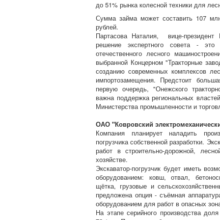
до 51% рынка колесной техники для лесн
Сумма займа может составить 107 млн
рублей.
Партасова Наталия, вице-президент 
решение экспертного совета - это 
отечественного лесного машиностроен
выбранной Концерном "Тракторные заво
созданию современных комплексов ле
импортозамещения. Предстоит больша
первую очередь, "Онежского тракторн
важна поддержка региональных властей
Министерства промышленности и торгов
ОАО "Ковровский электромеханический
Компания планирует наладить произв
погрузчика собственной разработки. Экс
работ в строительно-дорожной, лесно
хозяйстве.
Экскаватор-погрузчик будет иметь во
оборудованием: ковш, отвал, бетонос
щётка, грузовые и сельскохозяйственн
предложена опция - съёмная аппаратур
оборудованием для работ в опасных зон
На этапе серийного производства дол