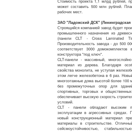
Стоимость проекта 1,1 млрд рублей, 
может составить 500 млн рублей. Пла
рабочих мест.
ЗАО "Ладожский ДСК" (Ленинградская 
Строящийся компанией завод будет про
промышленного назначения из древес
(панели CLT - Cross Laminated Ti
Производительность завода - до 500 00
соответствует 3000 домокомплектов 
конструктора "под ключ".
CLT-панели - массивный, многослойн
материал из дерева. Благодаря особ
свойства монолита, не уступая железоб
этом легче железобетона в 6 раз. Новы
многоэтажные дома высотой более 100 
без промежуточных опор для зданий
спортивных, торговых и общественных
обеспечивает высокую скорость строите
условий.
CLT - панели обладают высоким пр
эксплуатации в агрессивных средах. 
новый конструкционный материал пре
материалы в строительстве. Отличны
сейсмоустойчивостью, стабильнос