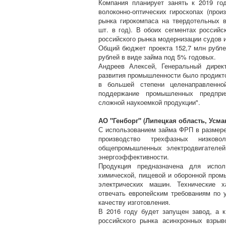
Компания планирует занять к 2019 го
волоконно-оптических гироскопах (прои
рынка гирокомпаса на твердотельных в
шт. в год). В обоих сегментах россий
российского рынка модернизации судов 
Общий бюджет проекта 152,7 млн рубле
рублей в виде займа под 5% годовых.
Андреев Алексей, Генеральный дир
развития промышленности было продикто
в большей степени целенаправленно
поддержание промышленных предпри
сложной наукоемкой продукции".
АО "Генборг" (Липецкая область, Усма
С использованием займа ФРП в размере
производство трехфазных низково
общепромышленных электродвигателей
энергоэффективности.
Продукция предназначена для испол
химической, пищевой и оборонной пром
электрических машин. Технические х
отвечать европейским требованиям по 
качеству изготовления.
В 2016 году будет запущен завод, а 
российского рынка асинхронных взры