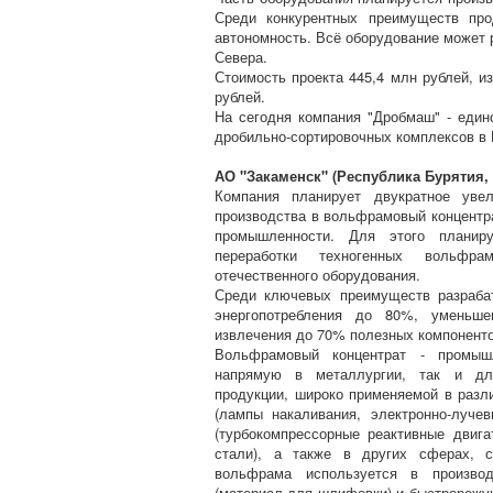
Среди конкурентных преимуществ про
автономность. Всё оборудование может 
Севера.
Стоимость проекта 445,4 млн рублей, и
рублей.
На сегодня компания "Дробмаш" - еди
дробильно-сортировочных комплексов в 
АО "Закаменск" (Республика Бурятия, 
Компания планирует двукратное увел
производства в вольфрамовый концентра
промышленности. Для этого планиру
переработки техногенных вольфра
отечественного оборудования.
Среди ключевых преимуществ разраба
энергопотребления до 80%, уменьше
извлечения до 70% полезных компонент
Вольфрамовый концентрат - промышл
напрямую в металлургии, так и дл
продукции, широко применяемой в разли
(лампы накаливания, электронно-луче
(турбокомпрессорные реактивные двига
стали), а также в других сферах, с
вольфрама используется в производс
(материал для шлифовки) и быстрорежущ