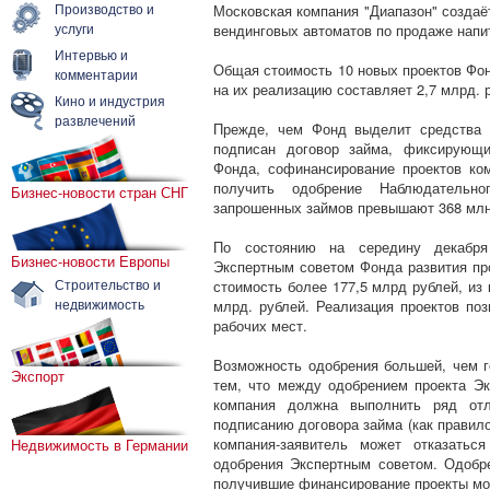
Производство и
Московская компания "Диапазон" создаё
услуги
вендинговых автоматов по продаже напит
Интервью и
Общая стоимость 10 новых проектов Фо
комментарии
на их реализацию составляет 2,7 млрд. 
Кино и индустрия
развлечений
Прежде, чем Фонд выделит средства 
подписан договор займа, фиксирующи
Фонда, софинансирование проектов к
получить одобрение Наблюдательн
Бизнес-новости стран СНГ
запрошенных займов превышают 368 млн
По состоянию на середину декабря
Бизнес-новости Европы
Экспертным советом Фонда развития пр
Строительство и
стоимость более 177,5 млрд рублей, из
недвижимость
млрд. рублей. Реализация проектов по
рабочих мест.
Возможность одобрения большей, чем 
Экспорт
тем, что между одобрением проекта Э
компания должна выполнить ряд отл
подписанию договора займа (как правило
компания-заявитель может отказатьс
Недвижимость в Германии
одобрения Экспертным советом. Одобр
получившие финансирование проекты мо