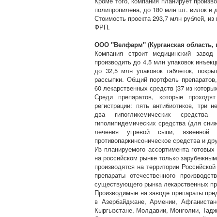
Кроме того, компания планирует произво
полипропилена, до 180 млн шт. вилок и д
Стоимость проекта 293,7 млн рублей, из
ФРП.
ООО "Велфарм" (Курганская область, г
Компания строит медицинский завод 
производить до 4,5 млн упаковок инъекц
до 32,5 млн упаковок таблеток, покры
рассыпки. Общий портфель препаратов,
60 лекарственных средств (37 из котор
Среди препаратов, которые проходя
регистрации: пять антибиотиков, три 
два гипогликемических средства
гиполипидемических средства (для сниж
лечения угревой сыпи, язвенной б
противопаркинсоническое средства и дру
Из планируемого ассортимента готовы
на российском рынке только зарубежным
производятся на территории Российской
препараты отечественного производс
существующего рынка лекарственных пр
Производимые на заводе препараты пред
в Азербайджане, Армении, Афганистане
Кыргызстане, Молдавии, Монголии, Тадж