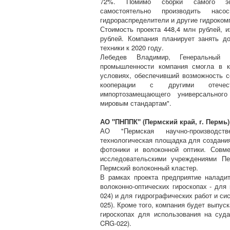
72%. Помимо сборки самого экск
самостоятельно производить насо
гидрораспределители и другие гидроком
Стоимость проекта 448,4 млн рублей, 
рублей. Компания планирует занять д
техники к 2020 году.
Лебедев Владимир, Генеральный
промышленности компания смогла в к
условиях, обеспечивший возможность с
кооперации с другими отечест
импортозамещающего универсального 
мировым стандартам".
АО "ПНППК" (Пермский край, г. Пермь)
АО "Пермская научно-производств
технологическая площадка для создания
фотоники и волоконной оптики. Совм
исследовательскими учреждениями Пе
Пермский волоконный кластер.
В рамках проекта предприятие налади
волоконно-оптических гироскопах - для
024) и для гидрографических работ и с
025). Кроме того, компания будет выпус
гироскопах для использования на суд
CRG-022).