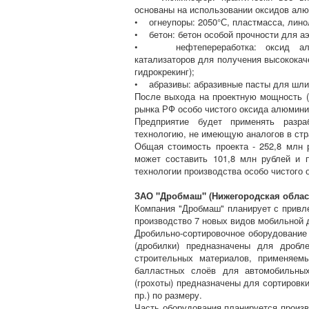
основаны на использовании оксидов алю
• огнеупоры: 2050°С, пластмасса, линол
• бетон: бетон особой прочности для а
• нефтепереработка: оксид алюм
катализаторов для получения высококач
гидрокрекинг);
• абразивы: абразивные пасты для шли
После выхода на проектную мощность (
рынка РФ особо чистого оксида алюмини
Предприятие будет применять раз
технологию, не имеющую аналогов в стр
Общая стоимость проекта - 252,8 млн
может составить 101,8 млн рублей и 
технологии производства особо чистого
ЗАО "Дробмаш" (Нижегородская област
Компания "Дробмаш" планирует с привл
производство 7 новых видов мобильной 
Дробильно-сортировочное оборудование
(дробилки) предназначены для дробл
строительных материалов, применяемы
балластных слоёв для автомобильны
(грохоты) предназначены для сортировк
пр.) по размеру.
Часть оборудования планируется произво