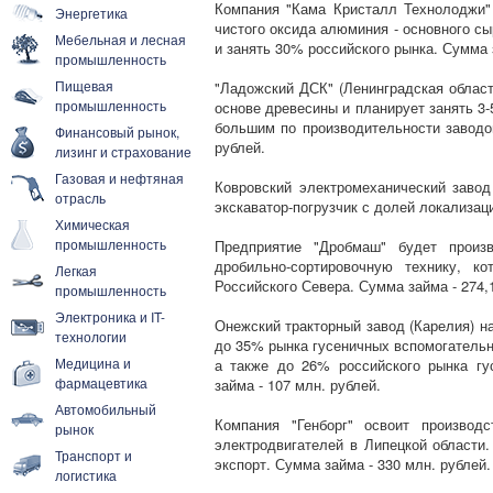
Компания "Кама Кристалл Технолоджи" 
Энергетика
чистого оксида алюминия - основного сы
Мебельная и лесная
и занять 30% российского рынка. Сумма з
промышленность
Пищевая
"Ладожский ДСК" (Ленинградская облас
промышленность
основе древесины и планирует занять 3
большим по производительности заводо
Финансовый рынок,
рублей.
лизинг и страхование
Газовая и нефтяная
Ковровский электромеханический завод
отрасль
экскаватор-погрузчик с долей локализац
Химическая
промышленность
Предприятие "Дробмаш" будет произ
дробильно-сортировочную технику, к
Легкая
Российского Севера. Сумма займа - 274,
промышленность
Электроника и IT-
Онежский тракторный завод (Карелия) н
технологии
до 35% рынка гусеничных вспомогательн
Медицина и
а также до 26% российского рынка гу
фармацевтика
займа - 107 млн. рублей.
Автомобильный
Компания "Генборг" освоит производ
рынок
электродвигателей в Липецкой области
Транспорт и
экспорт. Сумма займа - 330 млн. рублей.
логистика