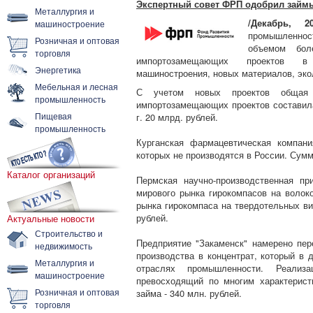
Экспертный совет ФРП одобрил займы
Металлургия и
/Декабрь, 20
машиностроение
промышленнос
Розничная и оптовая
объемом бол
торговля
импортозамещающих проектов в 
Энергетика
машиностроения, новых материалов, эко
Мебельная и лесная
С учетом новых проектов общая
промышленность
импортозамещающих проектов составила
Пищевая
г. 20 млрд. рублей.
промышленность
Курганская фармацевтическая компан
которых не производятся в России. Сумм
Каталог организаций
Пермская научно-производственная пр
мирового рынка гирокомпасов на волок
рынка гирокомпаса на твердотельных ви
рублей.
Актуальные новости
Строительство и
Предприятие "Закаменск" намерено пе
недвижимость
производства в концентрат, который в
Металлургия и
отраслях промышленности. Реализа
машиностроение
превосходящий по многим характерис
Розничная и оптовая
займа - 340 млн. рублей.
торговля