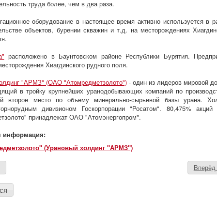
ельность труда более, чем в два раза.
гационное оборудование в настоящее время активно используется в р
ельстве объектов, бурении скважин и т.д. на месторождениях Хиагдин
ля.
а"
расположено в Баунтовском районе Республики Бурятия. Предпр
месторождения Хиагдинского рудного поля.
олдинг "АРМЗ" (ОАО "Атомредметзолото")
- один из лидеров мировой д
дящий в тройку крупнейших уранодобывающих компаний по производс
й второе место по объему минерально-сырьевой базы урана. Хо
горнорудным дивизионом Госкорпорации "Росатом". 80,475% акци
тзолото" принадлежат ОАО "Атомэнергопром".
я информация:
едметзолото" (Урановый холдинг "АРМЗ")
д
Вперё
ся