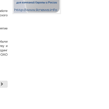
аботе
ского
иятие
обычи
тву и
лдинг
й ОАО
д