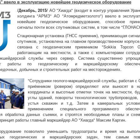
а" ввело в эксплуатацию новейшее геодезическое оборудование
/Декабрь, 2015/
АО "Хиагда" (входит в контур управления Уран
холдинга "АРМЗ" АО "Атомредметзолото") ввело в эксплуа
новейшее геодезическое оборудование, способное прин
сигналы почти всех спутниковых систем, в том числе "ГЛОНАС
Стационарная установка (ГНСС приемник), принимающая сигна
спутников, установлена на главном производственном корпусе
связана с геодезическим приемником "Sokkia Topcon G
работающим на местности, а также с компьютерами сотруд
аркшейдерской службы через сервер. Система существенно упрощ
ет работы по геодезическому и маркшейдерскому обеспеч
ведочных, добычных и строительных работ на месторождениях.
"Сотрудники геолого-маркшейдерской службы, работая с 
приёмником (ровером) определяют или выносят в н
координаты и высотные отметки точек на местности, бу
углы зданий, повороты технологических трубопроводов,
устья скважин и т.д. Затем в камеральных услов
применением специального программного обеспеч
ся обработка данных съемки, и строятся необходимые планы и схем
принцип работы главный маркшейдер АО "Хиагда" Максим Каргин.
орудование позволило уменьшить трудозатраты и время на выпол
нных геодезических и маркшейдерских задач, тем самым пов