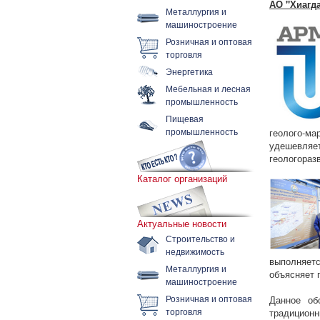
АО "Хиагд
Металлургия и
машиностроение
Розничная и оптовая
торговля
Энергетика
Мебельная и лесная
промышленность
Пищевая
промышленность
геолого-м
удешевля
геологораз
Каталог организаций
Актуальные новости
Строительство и
недвижимость
выполняет
Металлургия и
объясняет 
машиностроение
Розничная и оптовая
Данное об
торговля
традицио