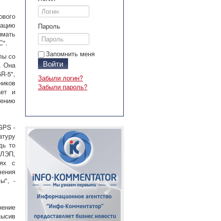
ового
тацию
Пароль
имать
С".
Запомнить меня
лы со
Войти
. Она
R-5",
Забыли логин?
ников
Забыли пароль?
ает и
ению
GPS -
атуру
дь то
 ЛЭП,
иях с
ения
ы", -
нение
ысив