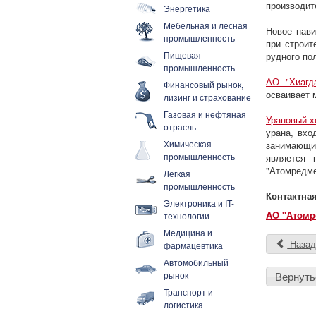
производит
Энергетика
Мебельная и лесная
Новое нави
промышленность
при строит
Пищевая
рудного по
промышленность
АО "Хиагд
Финансовый рынок,
осваивает 
лизинг и страхование
Газовая и нефтяная
Урановый х
отрасль
урана, вхо
Химическая
занимающи
промышленность
является 
"Атомредме
Легкая
промышленность
Контактна
Электроника и IT-
AO "Атомр
технологии
Медицина и
Наза
фармацевтика
Автомобильный
рынок
Вернуть
Транспорт и
логистика