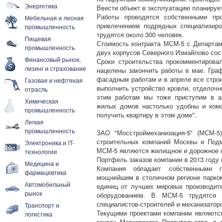
Энергетика
Ввести объект в эксплуатацию планирует
Работы проводятся собственными пр
Мебельная и лесная
привлечением подрядных специализиро
промышленность
трудятся около 300 человек.
Пищевая
Стоимость контракта МСМ-5 с Департам
промышленность
двух корпусов Северного Измайлово сост
Финансовый рынок,
Сроки строительства прокомментирова
лизинг и страхование
нацелены закончить работы в мае. Граф
фасадным работам и в апреле все стро
Газовая и нефтяная
выполнить устройство кровли, отделочн
отрасль
этим работам мы тоже приступим в а
Химическая
жилых домов настолько удобны и ком
промышленность
получить квартиру в этом доме".
Легкая
промышленность
ЗАО "Мосстроймеханизация-5" (МСМ-5
строительных компаний Москвы и Под
Электроника и IT-
МСМ-5 являются жилищное и дорожное с
технологии
Портфель заказов компании в 2013 году 
Медицина и
Компания обладает собственными пр
фармацевтика
мощнейшим в столичном регионе парком
Автомобильный
единиц от лучших мировых производит
рынок
оборудованием. В МСМ-5 трудятся 
специалистов-строителей и механизатор
Транспорт и
Текущими проектами компании являютс
логистика
заказу Московского Правительства, в