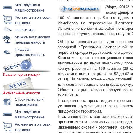
Металлургия и
/Март, 2014/
К
машиностроение
заказу Департ
Розничная и оптовая
100 % монолитных работ на одном 
торговля
Измайлово на пересечении Щелковс
Исполнение монолитных работ по втором
Энергетика
горожане, ждущие расселения, получат 
Мебельная и лесная
Объекты предназначены для пересел
промышленность
городской "Программы комплексной р
Пищевая
первого периода индустриального домос
промышленность
Компания строит трехсекционные (тре
выполненные по индивидуальному прое
корпус рассчитан на 156 квартир (26 
двухкомнатные, площадью от 53 до 63 кв
Каталог организаций
кв. м). На первом этаже жилых строени
для создания социальной инфраструктур
Общая площадь каждого корпуса состав
Актуальные новости
тысяч кв. м.
Строительство и
В современных проектах домостроения 
недвижимость
установка шумозащитных окон, совре
придомовой территории.
Металлургия и
В активной фазе строительства корпусо
машиностроение
проемов стен и квартирных перегородо
Розничная и оптовая
инженерных систем - отопления, сантех
торговля
по наружным коммуникациям: прокладке 