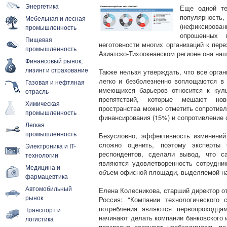
Энергетика
Еще одной те
популярнос
Мебельная и лесная
(нефиксирован
промышленность
опрошенных 
Пищевая
неготовности многих организаций к пер
промышленность
Азиатско-Тихоокеанском регионе она наш
Финансовый рынок,
лизинг и страхование
Также нельзя утверждать, что все орга
легко и безболезненно воплощаются в 
Газовая и нефтяная
имеющихся барьеров относится к кул
отрасль
препятствий, которые мешают нов
Химическая
пространства можно отметить сопротивл
промышленность
финансирования (15%) и сопротивление 
Легкая
промышленность
Безусловно, эффективность изменений
сложно оценить, поэтому эксперты 
Электроника и IT-
респондентов, сделали вывод, что с
технологии
являются удовлетворенность сотрудник
Медицина и
объем офисной площади, выделяемой на 
фармацевтика
Автомобильный
Елена Колесникова, старший директор о
рынок
Россия: "Компании технологического
потребления являются первопроходца
Транспорт и
начинают делать компании банковского 
логистика
прекрасно осознают необходимость п