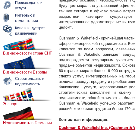
Производство и
будущем морально устаревший офис мо
услуги
так как сегодня в офисах можно встре
Интервью и
возрастной категории существую
комментарии
интегрированное удовлетворение их ну
целом".
Кино и индустрия
развлечений
Cushman & Wakefield - крупнейшая част
сфере коммерческой недвижимости. Ком
клиентов по всем вопросам, связанны
Бизнес-новости стран СНГ
Cushman & Wakefield занимает ведущ
подтверждается регулярным участием
продаже объектов недвижимости. Основа
60 странах мира и более 16 000 сотрудн
Бизнес-новости Европы
спектр услуг, интегрированных на гло
Строительство и
включая аренду, продажу и приобретени
недвижимость
банковские услуги, корпоративные ус
стратегический консалтинг и оценку
недвижимости, общей стоимостью более 
Cushman & Wakefield успешно работает
Экспорт
российском офисе трудятся более 170 с
Контактная информация:
Недвижимость в Германии
Cushman & Wakefield Inc. (Cushman & W