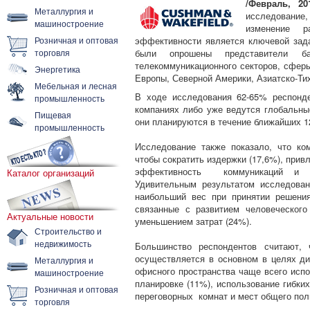
/Февраль, 20
Металлургия и
исследование
машиностроение
изменение р
Розничная и оптовая
эффективности является ключевой зад
торговля
были опрошены представители банк
телекоммуникационного секторов, сфер
Энергетика
Европы, Северной Америки, Азиатско-Тих
Мебельная и лесная
В ходе исследования 62-65% респонд
промышленность
компаниях либо уже ведутся глобальны
Пищевая
они планируются в течение ближайших 1
промышленность
Исследование также показало, что ко
чтобы сократить издержки (17,6%), прив
эффективность коммуникаций и со
Каталог организаций
Удивительным результатом исследова
наибольший вес при принятии решени
связанные с развитием человеческого
Актуальные новости
уменьшением затрат (24%).
Строительство и
недвижимость
Большинство респондентов считают, 
осуществляется в основном в целях д
Металлургия и
офисного пространства чаще всего испо
машиностроение
планировке (11%), использование гибких
Розничная и оптовая
переговорных комнат и мест общего пол
торговля