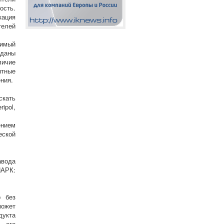
ость.
кация
елей
тимый
зданы
личие
ятные
ния.
скать
ipol,
ением
еской
авода
ПАРК:
р без
может
дукта
и его