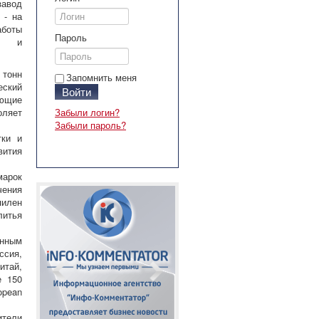
завод
 - на
аботы
Пароль
их и
 тонн
Запомнить меня
еский
Войти
ющие
оляет
Забыли логин?
Забыли пароль?
тки и
вития
марок
чения
пилен
литья
енным
ссия,
итай,
е 150
opean
ители