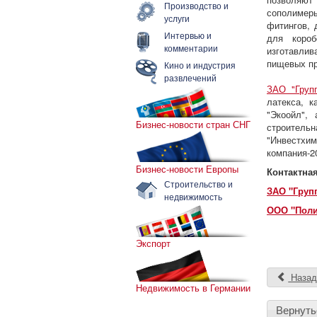
Производство и
сополимеры
услуги
фитингов, 
Интервью и
для короб
комментарии
изготавлив
пищевых пр
Кино и индустрия
развлечений
ЗАО "Групп
латекса, к
"Экоойл",
Бизнес-новости стран СНГ
строитель
"Инвестх
компания-2
Бизнес-новости Европы
Контактна
Строительство и
ЗАО "Груп
недвижимость
ООО "Пол
Экспорт
Наза
Недвижимость в Германии
Вернуть