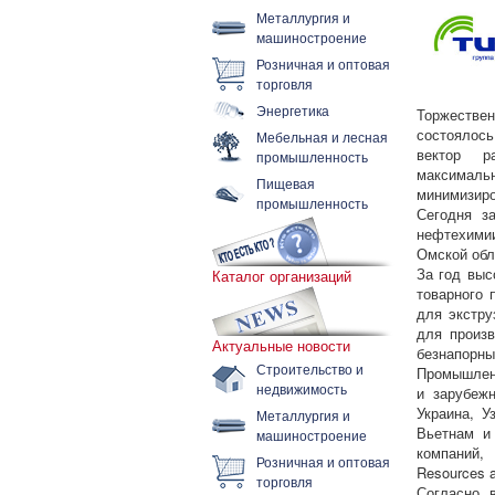
Металлургия и
машиностроение
Розничная и оптовая
торговля
Энергетика
Торжестве
состоялось
Мебельная и лесная
вектор ра
промышленность
максимальн
Пищевая
минимизиро
промышленность
Сегодня з
нефтехими
Омской обл
За год выс
Каталог организаций
товарного 
для экстру
для произ
Актуальные новости
безнапорны
Строительство и
Промышленн
недвижимость
и зарубеж
Украина, У
Металлургия и
Вьетнам и
машиностроение
компаний,
Розничная и оптовая
Resources a
торговля
Согласно 