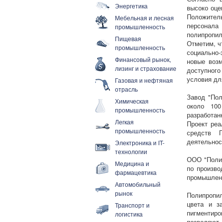
Энергетика
высоко оце
Положител
Мебельная и лесная
персонала
промышленность
полипропил
Пищевая
Отметим, ч
промышленность
социально-
Финансовый рынок,
новые возм
лизинг и страхование
доступного
условия дл
Газовая и нефтяная
отрасль
Завод "Пол
Химическая
около 100
промышленность
разработанн
Легкая
Проект реа
промышленность
средств Г
деятельнос
Электроника и IT-
технологии
ООО "Полио
Медицина и
по произво
фармацевтика
промышленн
Автомобильный
рынок
Полипропи
цвета и з
Транспорт и
пигментиро
логистика
позволяют