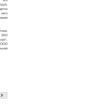
труб,
артон
него
вания
тона,
, ЗАО
гро",
и ООО
ьная
д