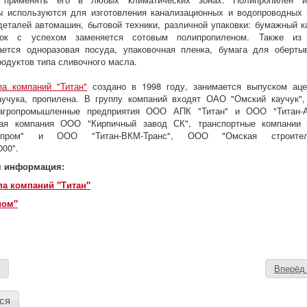
 используются для изготовления канализационных и водопроводных 
деталей автомашин, бытовой техники, различной упаковки: бумажный к
ок с успехом заменяется сотовым полипропиленом. Также из 
ается одноразовая посуда, упаковочная пленка, бумага для оберты
одуктов типа сливочного масла.
а компаний "Титан"
создано в 1998 году, занимается выпуском аце
аучука, пропилена. В группу компаний входят ОАО "Омский каучук"
 агропромышленные предприятия ООО АПК "Титан" и ООО "Титан-А
ная компания ООО "Кирпичный завод СК", транспортные компани
импром" и ООО "Титан-ВКМ-Транс", ООО "Омская строител
000".
я информация:
па компаний "Титан"
иом"
д
Вперё
ся