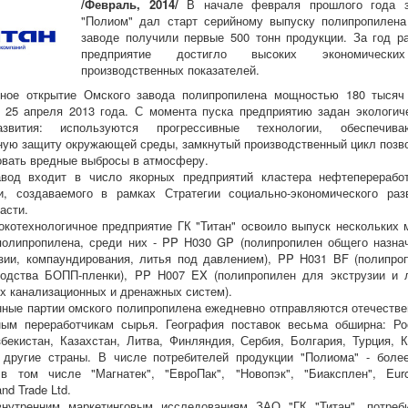
/Февраль, 2014/
В начале февраля прошлого года 
"Полиом" дал старт серийному выпуску полипропилена
заводе получили первые 500 тонн продукции. За год р
предприятие достигло высоких экономическ
производственных показателей.
нное открытие Омского завода полипропилена мощностью 180 тысяч
 25 апреля 2013 года. С момента пуска предприятию задан экологич
звития: используются прогрессивные технологии, обеспечива
ую защиту окружающей среды, замкнутый производственный цикл позв
вать вредные выбросы в атмосферу.
авод входит в число якорных предприятий кластера нефтеперерабо
и, создаваемого в рамках Стратегии социально-экономического раз
асти.
окотехнологичное предприятие ГК "Титан" освоило выпуск нескольких 
полипропилена, среди них - PP H030 GP (полипропилен общего назна
зии, компаундирования, литья под давлением), PP H031 BF (полипро
водства БОПП-пленки), PP H007 EX (полипропилен для экструзии и 
х канализационных и дренажных систем).
ые партии омского полипропилена ежедневно отправляются отечеств
ным переработчикам сырья. География поставок весьма обширна: Ро
збекистан, Казахстан, Литва, Финляндия, Сербия, Болгария, Турция, К
 другие страны. В числе потребителей продукции "Полиома" - боле
 в том числе "Магнатек", "ЕвроПак", "Новопэк", "Биаксплен", Eur
nd Trade Ltd.
внутренним маркетинговым исследованиям ЗАО "ГК "Титан", потреб