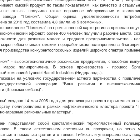
нивают омский продукт по таким показателям, как качество и стабильн
ьные отзывы получило также сервисное обслуживание и квалифи
 завода "Полиом". Общая оценка удовлетворенности потребит
ена за 2013 год составила 4,8 балла из 5 возможных.
то появление "Полиома" на промышленной карте региона принесло ощу
экономический эффект: более 400 человек получили рабочие места, со
ожности для развития малого и среднего предпринимательства - на
 сырья обеспечивает омским переработчикам полипропилена благопри
я производства конкурентоспособных изделий широкого спектра примене
иом" - высокотехнологичное российское предприятие, способное выпу
 марок полипропилена. В основе производства - процесс Spher
ый компанией LyondellBasell Industries (Нидерланды).
лизован на условиях государственно-частного партнерства с привлеч
осударственной корпорации "Банк развития и внешнеэкономич
ти (Внешэкономбанк)".
м" создано 14 мая 2005 года для реализации проекта строительства з
дству полипропилена в рамках нефтехимического кластера проекта "
о-аграрные региональные кластеры".
лен представляет собой кристаллический термопластичный полиме
апаха. В своем естественном состоянии он прозрачен, но легко 
ваться в несколько цветов и оттенков. Гибкость и универсальность про
 применять его в любых климатических зонах. Полипропилен 