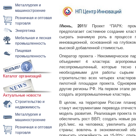
Металлургия и
машиностроение
Розничная и оптовая
торговля
/Июнь, 2011/
Проект "ПАРК: пром
Энергетика
предполагает системное создание клас
сыграть значимую роль в процессе п
Мебельная и лесная
инновационной, основанной на глубоко
промышленность
высокой добавленной стоимостью.
Пищевая
Оператор проекта - Некоммерческое па
промышленность
объединяет 4 кластера: агропромы
лесопромышленный, которые тесно 
необходимыми для работы сырьем
Каталог организаций
строительство всех четырех кластеро
пилотной площадки проекта. Одноврем
другие регионы РФ. На первом этапе ре
создать агропромышленные кластеры.
Актуальные новости
Строительство и
В целом, на территории России планир
недвижимость
станут инструментами перевода отечест
модель развития. Реализация проекта п
Металлургия и
обеспечить рост ВВП; создать новые ра
машиностроение
руб./мес. на человека; увеличить до
Розничная и оптовая
страны; вовлечь в экономический об
торговля
повысить урожайность на 15-20%; откр