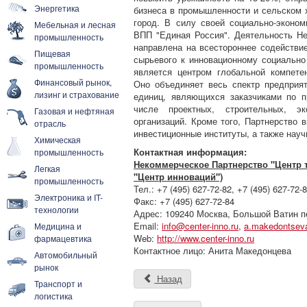
Энергетика
бизнеса в промышленности и сельском х
город. В силу своей социально-эконо
Мебельная и лесная
ВПП "Единая Россия". Деятельность Не
промышленность
направлена на всестороннее содействие
Пищевая
сырьевого к инновационному социально
промышленность
является центром глобальной компете
Финансовый рынок,
Оно объединяет весь спектр предприят
лизинг и страхование
единиц, являющихся заказчиками по п
числе проектных, строительных, эк
Газовая и нефтяная
организаций. Кроме того, Партнерство
отрасль
инвестиционные институты, а также нау
Химическая
Контактная информация:
промышленность
Некоммерческое Партнерство "Центр 
Легкая
"Центр инноваций")
промышленность
Тел.: +7 (495) 627-72-82, +7 (495) 627-72-
Электроника и IT-
Факс: +7 (495) 627-72-84
технологии
Адрес: 109240 Москва, Большой Ватин пе
Email:
info@center-inno.ru
,
a.makedontseva
Медицина и
Web:
http://www.center-inno.ru
фармацевтика
Контактное лицо: Анита Македонцева
Автомобильный
рынок
Назад
Транспорт и
логистика