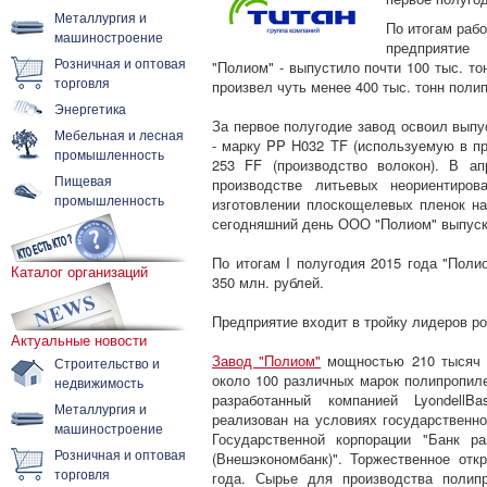
Металлургия и
По итогам раб
машиностроение
предприятие Г
Розничная и оптовая
"Полиом" - выпустило почти 100 тыс. то
торговля
произвел чуть менее 400 тыс. тонн поли
Энергетика
За первое полугодие завод освоил выпу
Мебельная и лесная
- марку PP H032 TF (используемую в п
промышленность
253 FF (производство волокон). В а
Пищевая
производстве литьевых неориентиро
промышленность
изготовлении плоскощелевых пленок на
сегодняшний день ООО "Полиом" выпуска
По итогам I полугодия 2015 года "Пол
Каталог организаций
350 млн. рублей.
Предприятие входит в тройку лидеров р
Актуальные новости
Завод "Полиом"
мощностью 210 тысяч т
Строительство и
около 100 различных марок полипропилен
недвижимость
разработанный компанией LyondellBas
Металлургия и
реализован на условиях государственно
машиностроение
Государственной корпорации "Банк р
Розничная и оптовая
(Внешэкономбанк)". Торжественное отк
торговля
года. Сырье для производства полип