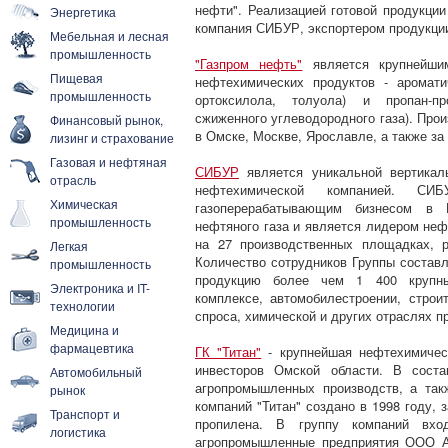
нефти". Реализацией готовой продукции
Энергетика
компания СИБУР, экспортером продукци
Мебельная и лесная
промышленность
"Газпром нефть"
является крупнейшим
Пищевая
нефтехимических продуктов - аромати
промышленность
ортоксилола, толуола) и пропан-пр
сжиженного углеводородного газа). Пр
Финансовый рынок,
в Омске, Москве, Ярославле, а также за
лизинг и страхование
Газовая и нефтяная
СИБУР
является уникальной вертикал
отрасль
нефтехимической компанией. С
Химическая
газоперерабатывающим бизнесом в 
промышленность
нефтяного газа и является лидером не
на 27 производственных площадках, 
Легкая
Количество сотрудников Группы составл
промышленность
продукцию более чем 1 400 крупным
Электроника и IT-
комплексе, автомобилестроении, строи
технологии
спроса, химической и других отраслях п
Медицина и
фармацевтика
ГК "Титан"
- крупнейшая нефтехимичес
инвесторов Омской области. В соста
Автомобильный
агропромышленных производств, а так
рынок
компаний "Титан" создано в 1998 году, 
Транспорт и
пропилена. В группу компаний вхо
логистика
агропромышленные предприятия ООО АП