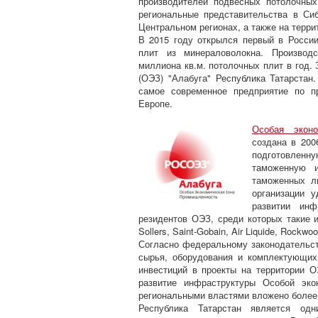
производителей подвесных потолочны
региональные представительства в Си
Центральном регионах, а также на терри
В 2015 году открылся первый в России
плит из минераловолокна. Производ
миллиона кв.м. потолочных плит в год.
(ОЭЗ) "Алабуга" Республика Татарстан
самое современное предприятие по п
Европе.
Особая эконо
создана в 200
подготовленну
таможенную 
таможенных л
организации 
развитии инф
резидентов ОЭЗ, среди которых такие и
Sollers, Saint-Gobain, Air Liquide, Rockwo
Согласно федеральному законодательст
сырья, оборудования и комплектующи
инвестиций в проекты на территории 
развитие инфраструктуры Особой эко
региональными властями вложено более 
Республика Татарстан является од