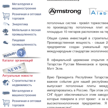
Металлургия и
машиностроение
Розничная и оптовая
торговля
потолочных систем - провёл торжествен
Энергетика
по производству потолочных плит и
Мебельная и лесная
площадью 10 гектаров расположен на те
промышленность
Общая сумма инвестиций в строительс
Пищевая
Производственная мощность - свыше 2
промышленность
предприятии создан уникальный про
международным стандартам экологичност
В официальной церемонии открытия п
Каталог организаций
Татарстан Рустам Минниханов и презид
Мэтт Эспе.
Актуальные новости
Врио Президента Республики Татарста
Строительство и
важное событие для нашей республик
недвижимость
выпускает потолочные плиты между
импортировались в Россию. При этом эт
Металлургия и
СНГ будет обеспечиваться этим заводо
машиностроение
которые поверили в этот проект и за к
Розничная и оптовая
высокотехнологичное предприятие. 
торговля
сотрудничества".