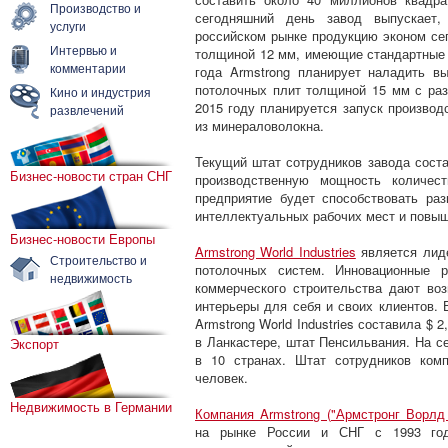
Производство и
сегодняшний день завод выпускает,
услуги
российском рынке продукцию эконом се
Интервью и
толщиной 12 мм, имеющие стандартные 
комментарии
года Armstrong планирует наладить вы
потолочных плит толщиной 15 мм с ра
Кино и индустрия
2015 году планируется запуск производ
развлечений
из минераловолокна.
Текущий штат сотрудников завода сост
Бизнес-новости стран СНГ
производственную мощность количест
предприятие будет способствовать ра
интеллектуальных рабочих мест и повыш
Бизнес-новости Европы
Armstrong World Industries
является лиде
Строительство и
потолочных систем. Инновационные 
недвижимость
коммерческого строительства дают во
интерьеры для себя и своих клиентов. 
Armstrong World Industries составила $ 
в Ланкастере, штат Пенсильвания. На с
Экспорт
в 10 странах. Штат сотрудников ком
человек.
Недвижимость в Германии
Компания Armstrong ("Армстронг Ворлд
на рынке России и СНГ с 1993 го