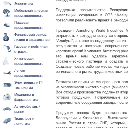
Энергетика
Поддержка правительства Республи
Мебельная и лесная
инвестиций, созданные в ОЭЗ "Алабу
промышленность
позволили реализовать проект в рекордн
Пищевая
промышленность
Президент Armstrong World Industries
Финансовый рынок,
открытость к сотрудничеству со сторон
лизинг и страхование
"Алабуга", а также за поддержку наших
результатов и построить современно
Газовая и нефтяная
короткие сроки! Компания Armstrong раб
отрасль
это время нам удалось зарекомен
Химическая
стратегического партнера и создать 
промышленность
Создавая новые рабочие места, мы наде
Легкая
регионального рынка труда и местных с
промышленность
Потолочные плиты из минерального воло
Электроника и IT-
из экологически чистого сырья (минерал
технологии
Все отходы производства подлежат втор
Медицина и
готовой продукции. Потребляемые в
фармацевтика
водоочистные сооружения завода, после
Автомобильный
рынок
Продукция завода будет реализовыва
Белоруссии и Казахстане. Высококаче
Транспорт и
рынке России и стран СНГ, который,
логистика
составить около 40 миллионов квадр