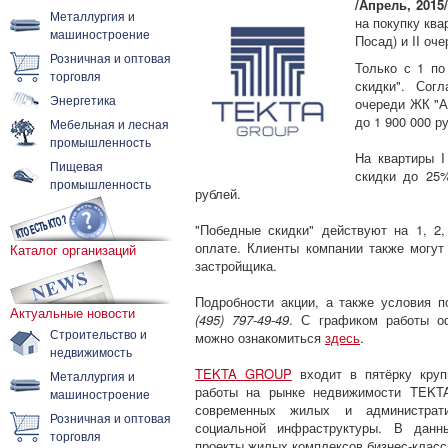
/Апрель, 2015/
Металлургия и
на покупку ква
машиностроение
Посад) и II оч
Розничная и оптовая
Только с 1 по
торговля
скидки". Сог
Энергетика
очереди ЖК "А
до 1 900 000 р
Мебельная и лесная
промышленность
На квартиры I
Пищевая
скидки до 25%
промышленность
рублей.
"Победные скидки" действуют на 1, 2
оплате. Клиенты компании также могут
Каталог организаций
застройщика.
Подробности акции, а также условия 
Актуальные новости
(495) 797-49-49
. С графиком работы о
Строительство и
можно ознакомиться
здесь
.
недвижимость
TEKTA GROUP
входит в пятёрку круп
Металлургия и
работы на рынке недвижимости TEKT
машиностроение
современных жилых и администрати
Розничная и оптовая
социальной инфраструктуры. В данн
торговля
проекты жилых комплексов бизнес-клас