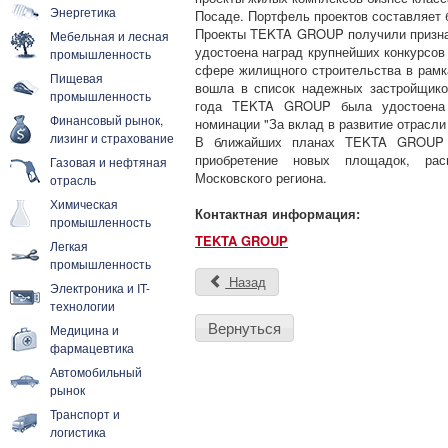
Энергетика
Посаде. Портфель проектов составляет б
Проекты TEKTA GROUP получили призна
Мебельная и лесная
удостоена наград крупнейших конкурсов
промышленность
сфере жилищного строительства в рамка
Пищевая
вошла в список надежных застройщиков
промышленность
года TEKTA GROUP была удостоена 
Финансовый рынок,
номинации "За вклад в развитие отрасли
лизинг и страхование
В ближайших планах TEKTA GROUP - 
приобретение новых площадок, рас
Газовая и нефтяная
Московского региона.
отрасль
Химическая
Контактная информация:
промышленность
TEKTA GROUP
Легкая
промышленность
Назад
Электроника и IT-
технологии
Вернуться
Медицина и
фармацевтика
Автомобильный
рынок
Транспорт и
логистика