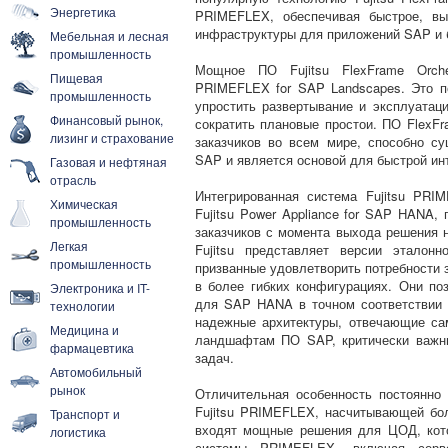
Энергетика
PRIMEFLEX, обеспечивая быстрое, вы
инфраструктуры для приложений SAP и 
Мебельная и лесная
промышленность
Мощное ПО Fujitsu FlexFrame Orche
Пищевая
PRIMEFLEX for SAP Landscapes. Это п
промышленность
упростить развертывание и эксплуата
Финансовый рынок,
сократить плановые простои. ПО FlexFr
лизинг и страхование
заказчиков во всем мире, способно с
SAP и является основой для быстрой ин
Газовая и нефтяная
отрасль
Интегрированная система Fujitsu PR
Химическая
Fujitsu Power Appliance for SAP HANA,
промышленность
заказчиков с момента выхода решения н
Легкая
Fujitsu представляет версии этало
промышленность
призванные удовлетворить потребности з
в более гибких конфигурациях. Они по
Электроника и IT-
для SAP HANA в точном соответствии 
технологии
надежные архитектуры, отвечающие са
Медицина и
ландшафтам ПО SAP, критически важн
фармацевтика
задач.
Автомобильный
рынок
Отличительная особенность постоянно
Fujitsu PRIMEFLEX, насчитывающей бол
Транспорт и
входят мощные решения для ЦОД, кот
логистика
системы PRIMEFLEX, включая серве