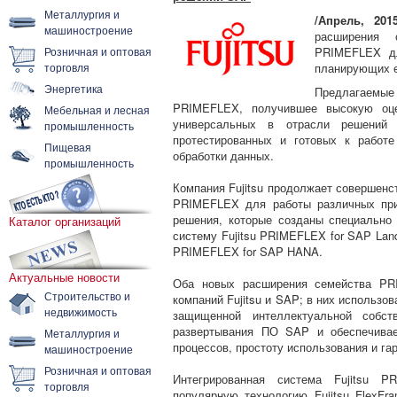
Металлургия и
/Апрель, 2015
машиностроение
расширения 
Розничная и оптовая
PRIMEFLEX д
торговля
планирующих е
Энергетика
Предлагаемые
PRIMEFLEX, получившее высокую оце
Мебельная и лесная
универсальных в отрасли решений с
промышленность
протестированных и готовых к работе
Пищевая
обработки данных.
промышленность
Компания Fujitsu продолжает совершенс
PRIMEFLEX для работы различных при
решения, которые созданы специально
Каталог организаций
систему Fujitsu PRIMEFLEX for SAP Land
PRIMEFLEX for SAP HANA.
Актуальные новости
Оба новых расширения семейства PRI
Строительство и
компаний Fujitsu и SAP; в них использо
недвижимость
защищенной интеллектуальной собств
развертывания ПО SAP и обеспечивае
Металлургия и
процессов, простоту использования и г
машиностроение
Розничная и оптовая
Интегрированная система Fujitsu 
торговля
популярную технологию Fujitsu FlexFr