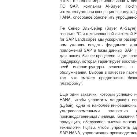
Чтобы в полной мере использовать об
ПО SAP, компании Al-Sayer Holdi
интеллектуальная концепция эксплуатац
HANA, способное обеспечить упрощенное
Г-н Сейер Эль-Сейер (Sayer Al-Sayer)
говорит: "С интегрированной системой
for SAP Landscapes мы ускорили развер
нам удалось создать фундамент для
приложений SAP и базы данных SAP HA
для наших бизнес-процессов и для ра
поддержку, которая гарантирует восстан
всей инфраструктуры решения, в 
обслуживания. Выбрав в качестве партн
том, что сможем предоставить бизн
платформу".
Еще один заказчик, который успешно и
HANA, чтобы упростить ландшафт св
(Дубай), одна из наиболее инновационн
ультрасовременными полностью а
производственными линиями. Компания 
продукцию, обслуживая тысячи магази
технологии Fujitsu, чтобы упростить 
SAP HANA, управляющих производством