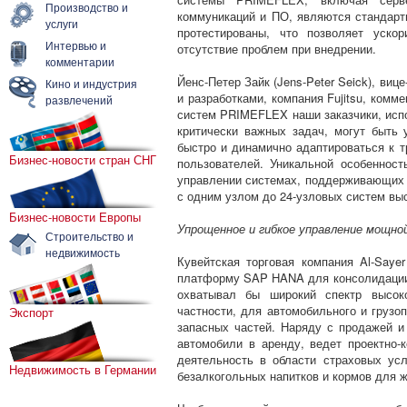
Производство и
коммуникаций и ПО, являются стандарт
услуги
протестированы, что позволяет уско
Интервью и
отсутствие проблем при внедрении.
комментарии
Йенс-Петер Зайк (Jens-Peter Seick), виц
Кино и индустрия
и разработками, компания Fujitsu, комм
развлечений
систем PRIMEFLEX наши заказчики, ис
критически важных задач, могут быть 
быстро и динамично адаптироваться к 
Бизнес-новости стран СНГ
пользователей. Уникальной особенно
управлении системах, поддерживающих 
с одним узлом до 24-узловых систем выс
Бизнес-новости Европы
Упрощенное и гибкое управление мощн
Строительство и
недвижимость
Кувейтская торговая компания Al-Sayer
платформу SAP HANA для консолидации
охватывал бы широкий спектр высоко
частности, для автомобильного и грузо
Экспорт
запасных частей. Наряду с продажей и 
автомобили в аренду, ведет проектно-
деятельность в области страховых ус
Недвижимость в Германии
безалкогольных напитков и кормов для 