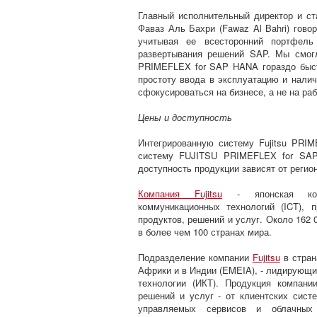
Главный исполнительный директор и ст
Фаваз Аль Бахри (Fawaz Al Bahri) говор
учитывая ее всесторонний портфель
развертывания решений SAP. Мы смогл
PRIMEFLEX for SAP HANA гораздо быст
простоту ввода в эксплуатацию и нали
сфокусироваться на бизнесе, а не на раб
Цены и доступность
Интегрированную систему Fujitsu PRI
систему FUJITSU PRIMEFLEX for SAP
доступность продукции зависят от регио
Компания Fujitsu
- японская ком
коммуникационных технологий (ICT), 
продуктов, решений и услуг. Около 162 
в более чем 100 странах мира.
Подразделение компании
Fujitsu
в стран
Африки и в Индии (EMEIA), - лидирующ
технологии (ИКТ). Продукция компан
решений и услуг - от клиентских сист
управляемых сервисов и облачных 