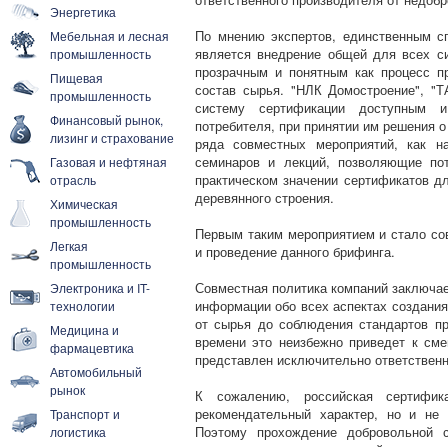
Энергетика
По мнению экспертов, единственным сп
Мебельная и лесная
является внедрение общей для всех с
промышленность
прозрачным и понятным как процесс пр
Пищевая
состав сырья. "НЛК Домостроение", "
промышленность
систему сертификации доступным и
Финансовый рынок,
потребителя, при принятии им решения о
лизинг и страхование
ряда совместных мероприятий, как н
семинаров и лекций, позволяющие по
Газовая и нефтяная
практическом значении сертификатов д
отрасль
деревянного строения.
Химическая
промышленность
Первым таким мероприятием и стало со
Легкая
и проведение данного брифинга.
промышленность
Совместная политика компаний заключае
Электроника и IT-
информации обо всех аспектах создания
технологии
от сырья до соблюдения стандартов пр
Медицина и
времени это неизбежно приведет к сме
фармацевтика
представлен исключительно ответствен
Автомобильный
рынок
К сожалению, российская сертифи
рекомендательный характер, но и не 
Транспорт и
Поэтому прохождение добровольной 
логистика