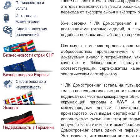
также позволит отечественной продукции
Производство и
это даст возможность вывести российск
услуги
перехода от экспорта сырья к экспорту г
Интервью и
комментарии
Уже сегодня "НЛК Домостроение" и 
поставщиками готовых изделий, а зна
Кино и индустрия
подобная перспектива - абсолютная реал
развлечений
Поэтому, по мнению организаторов м
добросовестных производителей с 
Бизнес-новости стран СНГ
доказуемым диалог с потребителем, как
качестве и безопасности эксплу
соответствующим сертификатом каче
экологическим сертификатом.
Бизнес-новости Европы
Строительство и
"НЛК Домостроение" встала на путь д
недвижимость
только по технологическим, но и эколог
подписан совместный меморандум об ис
окружающей природы с WWF и кру
международным лесным попечитель
Экспорт
производство был выдан сертификат F
используемое сырье является не тольк
получено из легитимных и возобновляем
Недвижимость в Германии
Домостроение" стала одним из первых 
Это означает, что компания не только