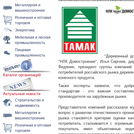
Металлургия и
машиностроение
Розничная и оптовая
торговля
Энергетика
Мебельная и лесная
промышленность
Пищевая
промышленность
"Деревянный до
"НЛК Домостроение", Илья Сергеев, д
Федянин, президент группы компаний
потребителей российского рынка деревян
Каталог организаций
конечного продукта.
Также эксперты заявили, что добр
стандартам - это важная составляю
Актуальные новости
производителя на зарубежные рынки.
Строительство и
недвижимость
Представители компаний рассказали жу
вопрос о развитии отечественного произ
Металлургия и
рынка становятся критерии оценки ка
машиностроение
потребитель сталкивается с огромным
Розничная и оптовая
покупатель имел объективные инди
торговля
ответственного производителя от недобр