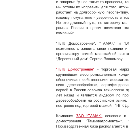
и говорим: "у нас такие-то процессы, та
мы готовы их исправить для того, чтоб
работает на долгосрочную перспективу
нашему покупателю - уверенность в том
Но это длинный путь, по которому мы 
рамках России в целом возможно тол
компаний".
"НЛК Домостроение", "ТАМАК" и "В
возможность заявить свою позицию и
организатору самой масштабной выст
"Деревянный дом" Сергею Экономову.
"НЛК Домостроение"
- торговая марка
крупнейшим лесопромышленным холдин
обеспечивает собственными лесозаго
цикл деревообработки, сертифициров
первой в России освоила технологию п
лет назад и является лидером по про
деревообработки на российском рынке.
построено под торговой маркой - "НЛК Д
Компания
ЗАО "ТАМАК"
основана в 1
домостроения "Тамбовагромонтаж".
Производственная база располагается в