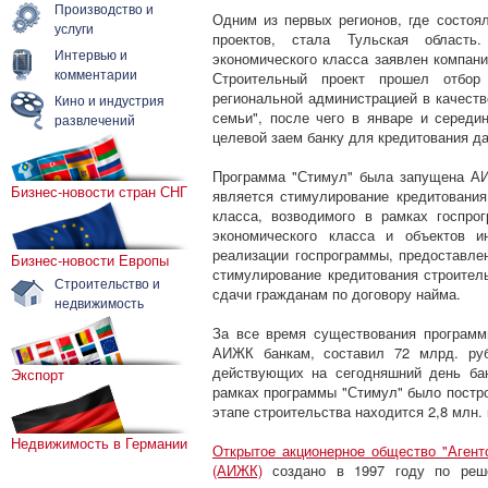
Производство и
Одним из первых регионов, где состоя
услуги
проектов, стала Тульская область
Интервью и
экономического класса заявлен компание
комментарии
Строительный проект прошел отбор
региональной администрацией в качест
Кино и индустрия
семьи", после чего в январе и середи
развлечений
целевой заем банку для кредитования да
Программа "Стимул" была запущена А
Бизнес-новости стран СНГ
является стимулирование кредитования
класса, возводимого в рамках госпро
экономического класса и объектов и
реализации госпрограммы, предоставле
Бизнес-новости Европы
стимулирование кредитования строител
Строительство и
сдачи гражданам по договору найма.
недвижимость
За все время существования программ
АИЖК банкам, составил 72 млрд. руб
действующих на сегодняшний день бан
Экспорт
рамках программы "Стимул" было постро
этапе строительства находится 2,8 млн. 
Недвижимость в Германии
Открытое акционерное общество "Аген
(АИЖК)
создано в 1997 году по реш