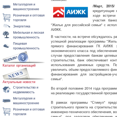
Металлургия и
/Март, 2015/
Г
машиностроение
кредитующие ж
Розничная и оптовая
ходе встречи
торговля
участия банк
"Жилье для российской семьи" с испо
Энергетика
АИЖК.
Мебельная и лесная
В частности, на встрече обсуждалось 
промышленность
успешной реализации программы "Жилье
Пищевая
прямого финансирования ГК АИЖК з
промышленность
экономического класса под обеспечение 
случае предоставления банкам целевы
строительства, банк обеспечивает кон
использования денежных средств. По
Каталог организаций
увеличить объем предоставляемого фин
финансирования для застройщиков-уч
семьи".
Актуальные новости
Строительство и
Во второй половине 2014 года програм
недвижимость
на реализацию государственной програм
Металлургия и
В рамках программы "Стимул" предо
машиностроение
строительного проекта на строительств
Розничная и оптовая
инженерно-технического обеспечения, в
торговля
семьи", под залоговое обеспечение 