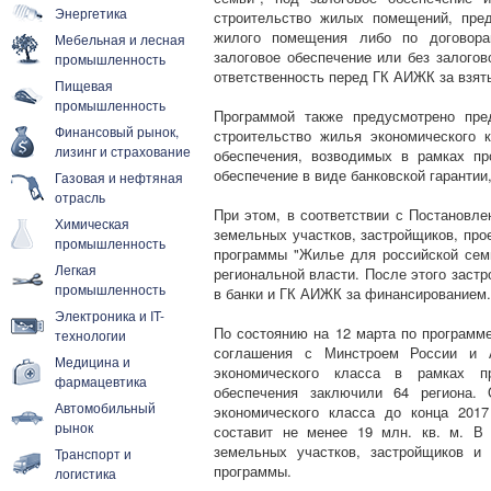
Энергетика
строительство жилых помещений, пре
жилого помещения либо по договора
Мебельная и лесная
залоговое обеспечение или без залогов
промышленность
ответственность перед ГК АИЖК за взяты
Пищевая
промышленность
Программой также предусмотрено пре
Финансовый рынок,
строительство жилья экономического к
лизинг и страхование
обеспечения, возводимых в рамках п
обеспечение в виде банковской гарантии
Газовая и нефтяная
отрасль
При этом, в соответствии с Постановле
Химическая
земельных участков, застройщиков, про
промышленность
программы "Жилье для российской семь
Легкая
региональной власти. После этого заст
промышленность
в банки и ГК АИЖК за финансированием.
Электроника и IT-
По состоянию на 12 марта по программ
технологии
соглашения с Минстроем России и 
Медицина и
экономического класса в рамках пр
фармацевтика
обеспечения заключили 64 региона.
Автомобильный
экономического класса до конца 201
рынок
составит не менее 19 млн. кв. м. В
земельных участков, застройщиков и
Транспорт и
программы.
логистика