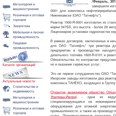
/Февраль, 201
Металлургия и
завершили изго
машиностроение
0001 для комплекса нефтеперерабаты
Розничная и оптовая
Нижнекамске (ОАО "Татнефть").
торговля
Реактор 1500-R-0001 изготовлен из стал
Энергетика
марки 347SS, его высота - более 29 метр
Лицензиаром установки гидроочистки ке
Мебельная и лесная
промышленность
В рамках договоров, заключенных в нач
Пищевая
для ОАО "Татнефть" три реактора дл
промышленность
предприятии в производстве находят
дизельного топлива 1600-R-0101 и реакт
Обязательства по контрактам предусма
но и оказание сервисных услуг.
Каталог организаций
Это не первое сотрудничество ОАО "Та
Ижорские заводы изготовили два реакт
Актуальные новости
комплекса ТАНЕКО, входящего в Группу
Строительство и
недвижимость
Открытое акционерное общество Объе
Уралмаш-Ижора)
- одна из ведущих
Металлургия и
специализирующаяся на инжиниринге
машиностроение
оборудования для атомной энергетик
Розничная и оптовая
промышленности, а также на производс
торговля
услуг. Производственные площадки 