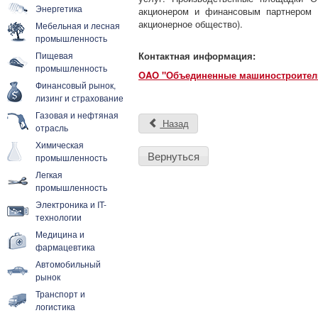
Энергетика
акционером и финансовым партнером 
акционерное общество).
Мебельная и лесная
промышленность
Пищевая
Контактная информация:
промышленность
OAO "Объединенные машиностроитель
Финансовый рынок,
лизинг и страхование
Газовая и нефтяная
Назад
отрасль
Химическая
Вернуться
промышленность
Легкая
промышленность
Электроника и IT-
технологии
Медицина и
фармацевтика
Автомобильный
рынок
Транспорт и
логистика