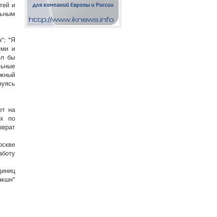
тей и
льным
": "Я
ями и
ел бы
льные
ежный
зуясь
ет на
ых по
зврат
оскве
аботу
диниц
акшн"