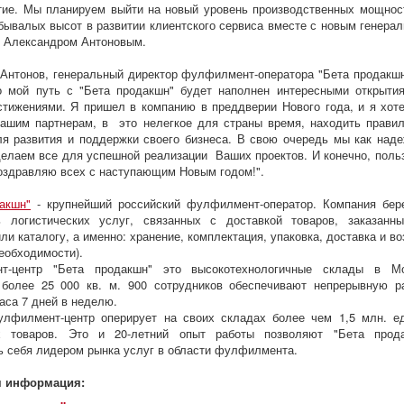
тие. Мы планируем выйти на новый уровень производственных мощнос
бывалых высот в развитии клиентского сервиса вместе с новым генера
 Александром Антоновым.
Антонов, генеральный директор фулфилмент-оператора "Бета продакшн
о мой путь с "Бета продакшн" будет наполнен интересными открыти
тижениями. Я пришел в компанию в преддверии Нового года, и я хот
ашим партнерам, в это нелегкое для страны время, находить прави
я развития и поддержки своего бизнеса. В свою очередь мы как над
делаем все для успешной реализации Ваших проектов. И конечно, поль
оздравляю всех с наступающим Новым годом!".
акшн"
- крупнейший российский фулфилмент-оператор. Компания бер
ь логистических услуг, связанных с доставкой товаров, заказанн
ли каталогу, а именно: хранение, комплектация, упаковка, доставка и во
необходимости).
т-центр "Бета продакшн" это высокотехнологичные склады в М
более 25 000 кв. м. 900 сотрудников обеспечивают непрерывную р
часа 7 дней в неделю.
улфилмент-центр оперирует на своих складах более чем 1,5 млн. е
х товаров. Это и 20-летний опыт работы позволяют "Бета прод
ь себя лидером рынка услуг в области фулфилмента.
я информация: