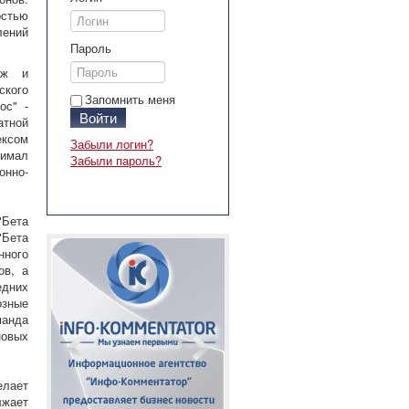
остью
лений
Пароль
аж и
ского
Запомнить меня
ос" -
Войти
атной
ексом
Забыли логин?
нимал
Забыли пароль?
онно-
"Бета
"Бета
нного
ов, а
едних
озные
манда
новых
елает
лжает