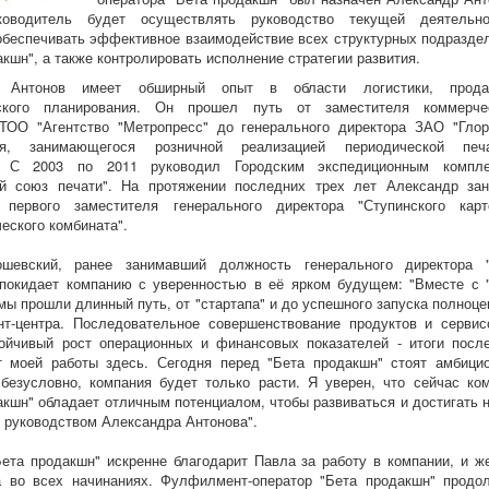
оводитель будет осуществлять руководство текущей деятельн
обеспечивать эффективное взаимодействие всех структурных подразде
акшн", а также контролировать исполнение стратегии развития.
р Антонов имеет обширный опыт в области логистики, прод
еского планирования. Он прошел путь от заместителя коммерче
ТОО "Агентство "Метропресс" до генерального директора ЗАО "Глор
ия, занимающегося розничной реализацией периодической печ
. С 2003 по 2011 руководил Городским экспедиционным компл
ий союз печати". На протяжении последних трех лет Александр за
 первого заместителя генерального директора "Ступинского карт
еского комбината".
шевский, ранее занимавший должность генерального директора 
покидает компанию с уверенностью в её ярком будущем: "Вместе с 
мы прошли длинный путь, от "стартапа" и до успешного запуска полноце
т-центра. Последовательное совершенствование продуктов и сервис
ойчивый рост операционных и финансовых показателей - итоги посл
т моей работы здесь. Сегодня перед "Бета продакшн" стоят амбици
 безусловно, компания будет только расти. Я уверен, что сейчас ко
акшн" обладает отличным потенциалом, чтобы развиваться и достигать 
 руководством Александра Антонова".
ета продакшн" искренне благодарит Павла за работу в компании, и ж
а во всех начинаниях. Фулфилмент-оператор "Бета продакшн" продо