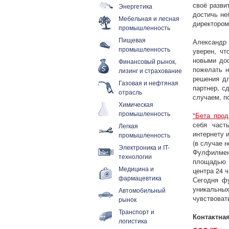
своё разви
Энергетика
достичь не
Мебельная и лесная
директором
промышленность
Пищевая
Александр 
промышленность
уверен, чт
новыми дос
Финансовый рынок,
пожелать н
лизинг и страхование
решения дл
Газовая и нефтяная
партнер, с
отрасль
случаем, п
Химическая
промышленность
"Бета прод
себя част
Легкая
интернету и
промышленность
(в случае 
Электроника и IT-
Фулфилмен
технологии
площадью 
Медицина и
центра 24 
фармацевтика
Сегодня ф
уникальны
Автомобильный
чувствоват
рынок
Транспорт и
Контактна
логистика