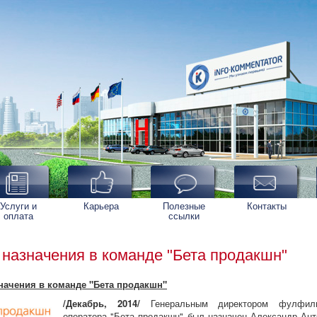
Услуги и
Карьера
Полезные
Контакты
оплата
ссылки
назначения в команде "Бета продакшн"
начения в команде "Бета продакшн"
/Декабрь, 2014/
Генеральным директором фулфилм
оператора "Бета продакшн" был назначен Александр Ант