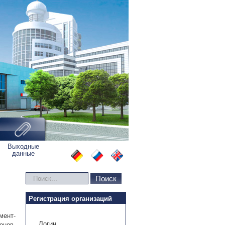
Выходные
данные
Искать...
Поиск
Регистрация организаций
ент-
Логин
онов.