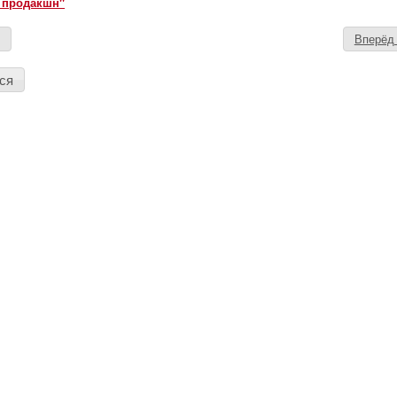
 продакшн"
д
Вперё
ся