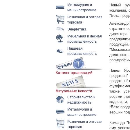
Металлургия и
Новый рук
машиностроение
компании, 
"Бета прод
Розничная и оптовая
торговля
Александ
стратегич
Энергетика
директора 
Мебельная и лесная
предприят
промышленность
продукции
Пищевая
"Московск
промышленность
должность
полиграфич
Павел Яро
Каталог организаций
продакшн" 
продакшн" 
фулфилмен
Актуальные новости
также уст
восьми ле
Строительство и
задачи, и,
недвижимость
"Бета прод
Металлургия и
вершин под
машиностроение
Розничная и оптовая
Команда "Б
торговля
ему успех