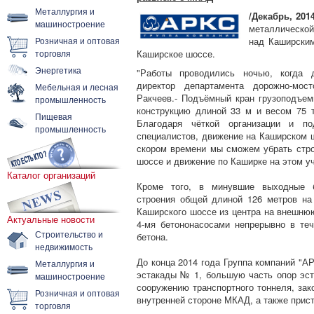
Металлургия и
/Декабрь, 2014
машиностроение
металлической
Розничная и оптовая
над Каширским
торговля
Каширское шоссе.
Энергетика
"Работы проводились ночью, когда д
директор департамента дорожно-мос
Мебельная и лесная
Ракчеев.- Подъёмный кран грузоподъем
промышленность
конструкцию длиной 33 м и весом 75 т
Пищевая
Благодаря чёткой организации и по
промышленность
специалистов, движение на Каширском ш
скором времени мы сможем убрать стро
шоссе и движение по Каширке на этом уч
Каталог организаций
Кроме того, в минувшие выходные б
строения общей длиной 126 метров на
Каширского шоссе из центра на внешню
Актуальные новости
4-мя бетононасосами непрерывно в те
Строительство и
бетона.
недвижимость
До конца 2014 года Группа компаний "А
Металлургия и
эстакады № 1, большую часть опор эс
машиностроение
сооружению транспортного тоннеля, зак
Розничная и оптовая
внутренней стороне МКАД, а также прис
торговля