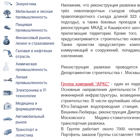
Энергетика
Напомним, что реконструкция развязки в
трёх левоповоротных съездов обще
Мебельная и лесная
правоповоротного съезда длиной 323 
промышленность
подходы), а также боковых проездов
Пищевая
реконструкцию МКАД и Каширского шосс
промышленность
прилегающие территории. Кроме того,
Финансовый рынок,
предусматривается строительство нов
лизинг и страхование
Также проектом предусмотрен комп
коммуникаций и сооружений, попадающ
Газовая и нефтяная
озеленение.
отрасль
Химическая
Реконструкция развязки проводитс
промышленность
Департаментом строительства г. Москвы
Легкая
промышленность
Группа компаний "АРКС"
- один из лиде
Основные направления деятельности Г
Электроника и IT-
инженерной инфраструктуры, возведени
технологии
строительство. В числе крупнейших объе
Медицина и
Юго-Западная водопроводная станция
фармацевтика
Вешняки-Люберцы, реконструкция Дмитро
Автомобильный
Московского Медико-стоматологич
рынок
транспортная развязка.
В Группе работает около 7000 челов
Транспорт и
Портфель заказов Группы составляет 10
логистика