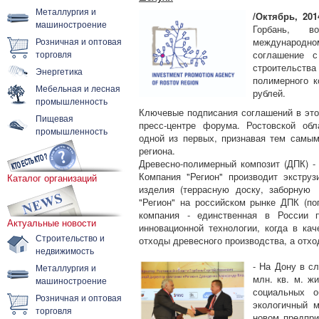
Металлургия и
/Октябрь, 201
машиностроение
Горбань, в
Розничная и оптовая
международно
торговля
соглашение с
строительства
Энергетика
полимерного к
Мебельная и лесная
рублей.
промышленность
Ключевые подписания соглашений в это
Пищевая
пресс-центре форума. Ростовской об
промышленность
одной из первых, признавая тем самым
региона.
Древесно-полимерный композит (ДПК) -
Компания "Регион" производит экстру
Каталог организаций
изделия (террасную доску, заборную 
"Регион" на российском рынке ДПК (по
компания - единственная в России 
Актуальные новости
инновационной технологии, когда в ка
Строительство и
отходы древесного производства, а отхо
недвижимость
- На Дону в с
Металлургия и
млн. кв. м. ж
машиностроение
социальных о
Розничная и оптовая
экологичный 
торговля
новом предпри