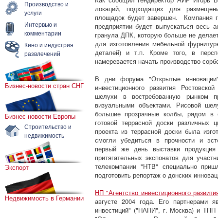
Производство и
локаций, подходящих для размещен
услуги
площадок будет завершен. Компания г
Интервью и
предприятии будет выпускаться весь а
комментарии
гранула ДПК, которую больше не делает
для изготовления мебельной фурнитур
Кино и индустрия
деталей) и т.п. Кроме того, в перс
развлечений
намеревается начать производство сорбе
В дни форума "Открытые инновации" 
Бизнес-новости стран СНГ
инвестиционного развития Ростовской
шелухи в востребованную рынком п
визуальными объектами. Рисовой ше
большие прозрачные колбы, рядом в 
Бизнес-новости Европы
готовой террасной доски различных ц
Строительство и
проекта из террасной доски была изго
недвижимость
смогли убедиться в прочности и эст
первый же день выставки продукция
притягательных экспонатов для участн
телекомпании "НТВ" специально приш
Экспорт
подготовить репортаж о донских инновац
НП "Агентство инвестиционного развити
Недвижимость в Германии
августе 2004 года. Его партнерами 
инвестиций" ("НАПИ", г. Москва) и ТПП