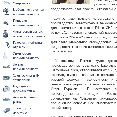
Энергетика
достойной за
поддерживать этот проект, - сказал вице
Мебельная и лесная
промышленность
- Сейчас наше предприятие загружено
Пищевая
производство, инвестируем в техническ
промышленность
долю компании на рынке РФ и СНГ (и
Финансовый рынок,
рынок ЕС, - говорит генеральный директ
лизинг и страхование
Компания "Регион" сама производит на
для этого уникальное оборудование, 
Газовая и нефтяная
предприятие компании позволяет перера
отрасль
шелухи в год.
Химическая
промышленность
- У компании "Регион" будет доста
Легкая
производственные мощности. Ежегодно
промышленность
шелушение риса, скапливается от 150 д
правило, вывозят на поля и сжигают,
Электроника и IT-
рисовой шелухи – экономически и эк
технологии
генеральный директор Агентства инвес
Медицина и
Игорь Бураков. - В настоящее вр
фармацевтика
производственные площади в Ростов
Автомобильный
соглашение на "Открытых инновация
рынок
полноценное современное высокотехно
новый завод.
Транспорт и
логистика
Как сообщил гендиректор АИР Игорь Б