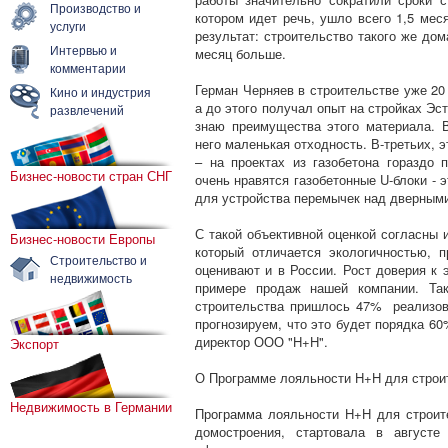
Производство и
котором идет речь, ушло всего 1,5 мес
услуги
результат: строительство такого же дом
Интервью и
месяц больше.
комментарии
Герман Черняев в строительстве уже 20 
Кино и индустрия
а до этого получал опыт на стройках Эс
развлечений
знаю преимущества этого материала. В
него маленькая отходность. В-третьих, 
– на проектах из газобетона гораздо
Бизнес-новости стран СНГ
очень нравятся газобетонные U-блоки - 
для устройства перемычек над дверными
С такой объективной оценкой согласны 
Бизнес-новости Европы
который отличается экологичностью, 
Строительство и
оценивают и в России. Рост доверия к
недвижимость
примере продаж нашей компании. Та
строительства пришлось 47% реализов
прогнозируем, что это будет порядка 60
директор ООО "H+H".
Экспорт
О Программе лояльности H+H для строи
Недвижимость в Германии
Программа лояльности H+H для строит
домостроения, стартовала в августе