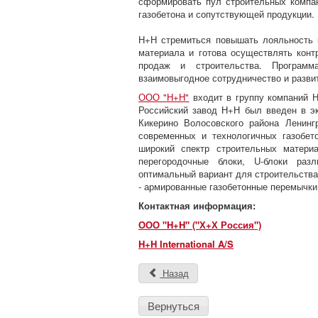
сформировать пул строительных компа
газобетона и сопутствующей продукции.
Н+Н стремиться повышать лояльность к
материала и готова осуществлять конт
продаж и строительства. Программ
взаимовыгодное сотрудничество и разви
ООО "Н+Н"
входит в группу компаний Н
Российский завод Н+Н был введен в эк
Кикерино Волосовского района Ленинг
современных и технологичных газобет
широкий спектр строительных материа
перегородочные блоки, U-блоки разл
оптимальный вариант для строительства
- армированные газобетонные перемычки,
Контактная информация:
ООО "H+H" ("Х+Х Россия")
H+H International A/S
Назад
Вернуться