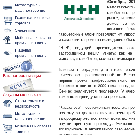
/Октябрь, 20
Металлургия и
малоэтажного 
машиностроение
газобетона, 
Розничная и оптовая
рынке, испол
торговля
домов. За пр
активнее "го
Энергетика
газобетонные блоки позволяют им упрос
Мебельная и лесная
и сэкономить время на возведение объек
промышленность
"H+H", ведущий производитель авт
Пищевая
застройщиком решил узнать: как на 
промышленность
используя газобетон, можно оптимизиров
Базовой площадкой для такого расч
"Киссолово", расположенный во Всев
Каталог организаций
первый проект профессионального де
Поселок строится с 2009 года: сегодня
Сейчас реализуется последняя, V очер
Актуальные новости
там и по индивидуальным проектам.
Строительство и
недвижимость
"Киссолово" - современный поселок, пр
поэтому он должен отвечать всем тре
Металлургия и
загородному жилью: зимой дома должны
машиностроение
внутри приятную прохладу. Учитывая
Розничная и оптовая
возводилась из автоклавного газобетон
торговля
утепления зданий.