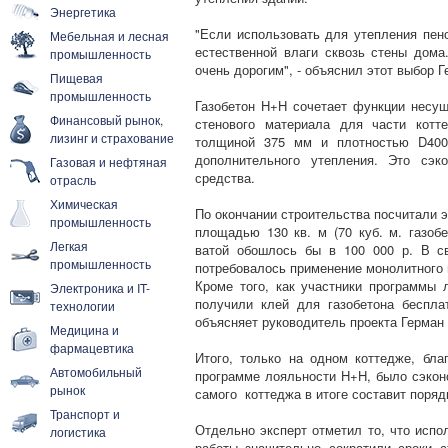
Энергетика
"Если использовать для утепления пен
Мебельная и лесная
естественной влаги сквозь стены дома
промышленность
очень дорогим", - объяснил этот выбор 
Пищевая
промышленность
Газобетон H+H сочетает функции несущ
Финансовый рынок,
стенового материала для части котт
лизинг и страхование
толщиной 375 мм и плотностью D400,
дополнительного утепления. Это сэк
Газовая и нефтяная
средства.
отрасль
Химическая
По окончании строительства посчитали 
промышленность
площадью 130 кв. м (70 куб. м. газобе
Легкая
ватой обошлось бы в 100 000 р. В с
промышленность
потребовалось применение монолитного п
Кроме того, как участники программы
Электроника и IT-
получили клей для газобетона беспла
технологии
объясняет руководитель проекта Герман
Медицина и
фармацевтика
Итого, только на одном коттедже, бл
Автомобильный
программе лояльности H+H, было сэкон
рынок
самого коттеджа в итоге составит порядк
Транспорт и
Отдельно эксперт отметил то, что испо
логистика
работы значительно сократили сроки с