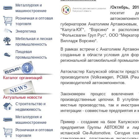
Металлургия и
/Октябрь, 201
машиностроение
посетит де
Розничная и оптовая
автокомпонент
торговля
губернатором Анатолием Артамоновым, 
"Калуга-ЮГ", "Ворсино" и располо
Энергетика
"Фольксваген Груп Рус", ООО "Меркатор 
Мебельная и лесная
Вилладж Ворсино".
промышленность
В рамках встречи с Анатолием Артамо
Пищевая
созданные в области условия для фор
промышленность
региональной автомобильной промышлен
Автокластер Калужской области предст
производителя (Volkswagen, PCMA (Peugeo
Каталог организаций
производителей автокомпонентов.
Закономерен процесс вовлечения 
Актуальные новости
производственные цепочки. В углубле
Строительство и
местные производства, так и иностр
недвижимость
интеграции - совместные предприятия и 
Металлургия и
Пример - создание на базе Калужског
машиностроение
предприятия Группы АВТОКОМ и лиде
Розничная и оптовая
испанской Cie-Automotive. Сегодня 
торговля
стеклоомыва, пластиковые аксессуары