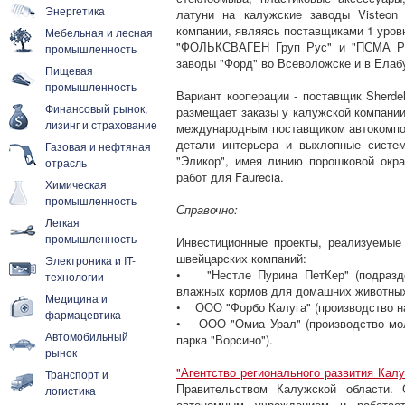
Энергетика
латуни на калужские заводы Visteon
компании, являясь поставщиками 1 уров
Мебельная и лесная
"ФОЛЬКСВАГЕН Груп Рус" и "ПСМА Рус
промышленность
заводы "Форд" во Всеволожске и в Елаб
Пищевая
промышленность
Вариант кооперации - поставщик Sherde
Финансовый рынок,
размещает заказы у калужской компании 
лизинг и страхование
международным поставщиком автокомпоне
детали интерьера и выхлопные систе
Газовая и нефтяная
"Эликор", имея линию порошковой окра
отрасль
работ для Faurecia.
Химическая
промышленность
Справочно:
Легкая
промышленность
Инвестиционные проекты, реализуемые
швейцарских компаний:
Электроника и IT-
• "Нестле Пурина ПетКер" (подразде
технологии
влажных кормов для домашних животных
Медицина и
• ООО "Форбо Калуга" (производство н
фармацевтика
• ООО "Омиа Урал" (производство мол
Автомобильный
парка "Ворсино").
рынок
"Агентство регионального развития Калу
Транспорт и
Правительством Калужской области. 
логистика
автономным учреждением и работает