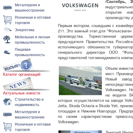
/Сентябрь, 2
Металлургия и
индустриальн
машиностроение
открытие но
Розничная и оптовая
производству 
торговля
Первым мотором, сошедшим с конвейера
Энергетика
211. Это важный этап для "Фольксваген
производства. Торжественная цере
Мебельная и лесная
председателя Правительства Российс
промышленность
исполняющего обязанности губернато
Пищевая
генерального директора ООО "Фол
промышленность
представителей топ-менеджмента компан
Объем инвестиц
мест. Производ
Каталог организаций
Новый заво
непосредствен
Volkswagen. Н
Актуальные новости
на модели Sk
Строительство и
которых осуществляется на заводе Volk
недвижимость
Jetta, Skoda Octavia и Skoda Yeti, прои
площадке в Нижнем Новгороде. Предпр
Металлургия и
по своим характеристикам превосхо
машиностроение
Volkswagen.
Розничная и оптовая
торговля
Дмитрий Медве