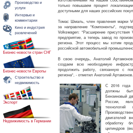
Производство и
только повышаем процент локализаци
услуги
доступными для наших российских покуп
Интервью и
комментарии
Томас Шмаль, член правления марки Vo
за направление "Компоненты", подтв
Кино и индустрия
Volkswagen: "Расширение присутствия 
развлечений
предприятие, а теперь завод по произв
региона. Этот процесс мы хотим прод
российской автомобильной промышленно
Бизнес-новости стран СНГ
В свою очередь, Анатолий Артамонов
создаем всю необходимую инфрастр
продолжить работу, связанную с пов
Бизнес-новости Европы
региона", - отметил Анатолий Артамонов
Строительство и
недвижимость
С 2016 года 
должны быт
Бензиновый дв
России, яв
Экспорт
технологий 
Производстве
двигателей в
Недвижимость в Германии
обработку б
цилиндров (вк