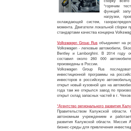
сборку всего
"горячим тес
функций: запу
нагрузки, про
охлаждающей систем, газораспредел
момента. Двигатели локальной сборки 
стандартами качества концерна Volkswa
Volkswagen Group Rus
объединяет на ро
Volkswagen - легковые автомобили, Sko
Bentley и Lamborghini. В 2014 году
составил около 260 000 автомобил
произведены в России.
Volkswagen Group Rus последоват
инвестиционной программы на россий
инвесторов в российскую автомобиль
открыт новый кузовной цех на автомоби
года там же открылся завод по произво
открыт склад запасных частей в г. Чехо
"Агентство регионального развития Калу
Правительством Калужской области. 
автономным учреждением и работает
развития Калужской области. Миссия 
бизнес-среды для привлечения инвестиц