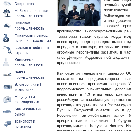
Энергетика
первый случай
производство
Мебельная и лесная
Volkswagen не
промышленность
и мы дорожим
Пищевая
короткий сро
промышленность
производство, высокоэффективные раб
Финансовый рынок,
территории нашей страны, когда мод
лизинг и страхование
инвесторов, когда проводим вместе е
впредь, это наш курс, который не подв
Газовая и нефтяная
огромные перспективы развития, в час
отрасль
слов Дмитрий Медведев поблагодарил в
Химическая
предприятия.
промышленность
Легкая
Как отметил генеральный директор О
промышленность
несмотря на продолжающееся паде
инвестиционная программа концерна 
Электроника и IT-
подразумевает значительные дополн
технологии
инвестиций в 1,3 млрд евро компани
Медицина и
российскую автомобильную промышлен
фармацевтика
производству двигателей в России будет
Автомобильный
Рус" и Калужской области, но и дл
рынок
Российский автомобильный рынок 
приоритетным и значимым. В будущ
Транспорт и
производимые в Калуге и Нижнем Нов
логистика
изготовленными на нашем собственно