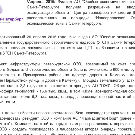
/Апрель, 2016/
Филиал АО "Особые экономические зо
Санкт-Петербурге получил разрешение на вв
эксплуатацию объекта - Центра трансфера технологий (
расположенного на площадке "Новоорловская" Ос
экономической зоны в Санкт-Петербурге.
датированный 26 апреля 2016 года, был выдан АО "Особые экономич
влением государственного строительного надзора (УГСН) Санкт-Петерб
иал получил заключение о соответствии ЦТТ требованиям технич
в УГСН Санкт-Петербурга.
ект инфраструктуры петербургской ОЭЗ, возводимый за счет ср
го бюджета. В строительство объекта было вложено около 900 млн. ру
положен в Приморском районе по адресу: дорога в Каменку, д
ие Парашютной улицы и дороги в Каменку). Площадь земельного участк
оставляет 2,3 га, участок находится в аренде у АО "ОЭЗ". Общая пл
нсфера технологий - 15,6 тыс. кв.м., в том числе, арендопригодная оф
ставляет около 6,8 тыс. кв.м., площадь производственной части объе
ыс. кв. м.
кт должен обрести первого арендатора. Всю производственную часть ц
арендовать резидент ОЭЗ - компания АО "Фармасинтез-Норд" (ранее 
нтез"). Компания на этой площадке намерена реализовать первую оч
ОЭЗ - создать производство и лаборатории (вторая очередь проекта 
а в виде строительства собственного научно-производственного комп