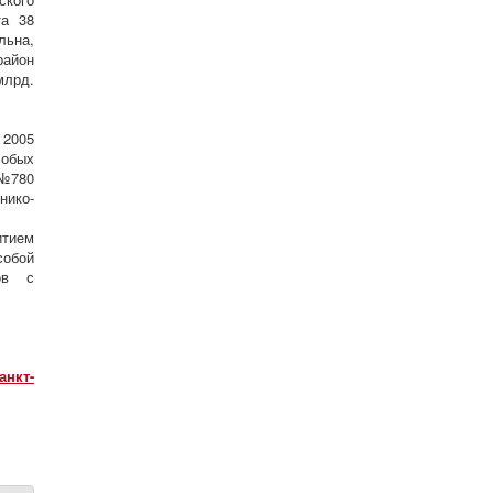
та 38
льна,
район
млрд.
 2005
собых
 №780
нико-
итием
собой
ров с
анкт-