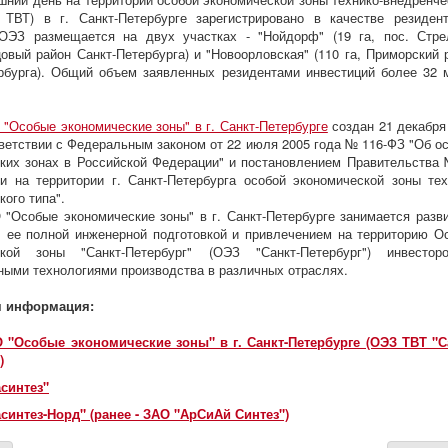
 ТВТ) в г. Санкт-Петербурге зарегистрировано в качестве резиден
 ОЭЗ размещается на двух участках - "Нойдорф" (19 га, пос. Стре
овый район Санкт-Петербурга) и "Новоорловская" (110 га, Приморский 
рбурга). Общий объем заявленных резидентами инвестиций более 32 
"Особые экономические зоны" в г. Санкт-Петербурге
создан 21 декабря
тветствии с Федеральным законом от 22 июля 2005 года № 116-ФЗ "Об о
ких зонах в Российской Федерации" и постановлением Правительства
и на территории г. Санкт-Петербурга особой экономической зоны тех
кого типа".
"Особые экономические зоны" в г. Санкт-Петербурге занимается разв
, ее полной инженерной подготовкой и привлечением на территорию О
ской зоны "Санкт-Петербург" (ОЭЗ "Санкт-Петербург") инвесто
ными технологиями производства в различных отраслях.
я информация:
 "Особые экономические зоны" в г. Санкт-Петербурге (ОЭЗ ТВТ "С
)
синтез"
интез-Норд" (ранее - ЗАО "АрСиАй Синтез")