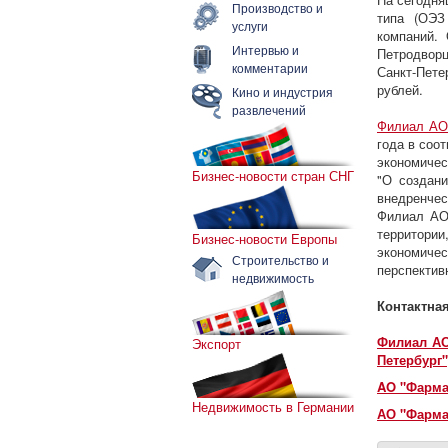
Производство и
типа (ОЭЗ
услуги
компаний.
Интервью и
Петродворц
комментарии
Санкт-Пете
рублей.
Кино и индустрия
развлечений
Филиал АО 
года в соо
экономичес
Бизнес-новости стран СНГ
"О создани
внедренчес
Филиал АО 
территории
Бизнес-новости Европы
экономиче
Строительство и
перспектив
недвижимость
Контактна
Филиал АО
Экспорт
Петербург"
AO "Фарма
Недвижимость в Германии
АО "Фармас