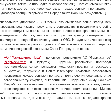
ом участке также на площадке "Новоорловская"). Проект компании вкл
у и производство противоопухолевых лекарственных препаратов. 
 договора аренды "Фармасинтез-Норд" станет якорным резидентом ЦТТ.
генерального директора АО "Особые экономические зоны" Фарид Вер
авершить реализацию проекта по строительству и введению в строй 
 его площади компаниям высокотехнологичного сектора экономики, а 
 арендаторам. Мы ожидаем высокий спрос на аренду помещений с у
 свободных площадей на обоих участках ОЭЗ. И надеемся, что концент
 и иных компаний в рамках данного объекта позволит внести существ
звитие инновационной экономики Санкт-Петербурга в целом".
АО "Фармасинтез-Норд"
- дочернее предприятие АО "Фармасинтез
"Фармасинтез"
(г. Иркутск) - крупный российский производи
противотуберкулезных препаратов, мощности предприятия сосредот
в Братске, Уссурийске и Санкт-Петербурге. Компания разрабатыв
производит лекарственные препараты для лечения социально зна
заболеваний: туберкулез, онкология, ВИЧ, нарушения иммунной сис
Разработка инновационных лекарственных препаратов и внедрение
производство является основным приоритетом компании. Мисс
нтез" состоит в производстве высококачественных совреме
нных препаратов, доступных для пациентов, систем здравоохране
шний день на территории особой экономической зоны технико-внедренче