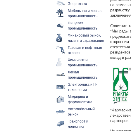
Энергетика
на земельн
разработк
Мебельная и лесная
заключения
промышленность
Пищевая
Советник 
промышленность
"Мы рады з
Финансовый рынок,
предложить
лизинг и страхование
сторонним
отсутствия
Газовая и нефтяная
резидентов
отрасль
вклад в ра
Химическая
промышленность
Легкая
промышленность
Электроника и IT-
технологии
Медицина и
фармацевтика
Автомобильный
"Фармаси
рынок
лекарстве
партнеров.
Транспорт и
логистика
На сегодня