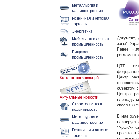
Металлургия и
машиностроение
Розничная и оптовая
торговля
Энергетика
Документ, 
Мебельная и лесная
зоны" Упра
промышленность
Ранее Фил
Пищевая
регламенто
промышленность
ЦТТ - объ
федерально
Центр рас
Каталог организаций
(пересечен
объектом с
Центра тра
Актуальные новости
площадь со
Строительство и
около 3,8 т
недвижимость
В мае объе
Металлургия и
планирует 
машиностроение
"АрСиАй Си
Розничная и оптовая
проекта в 
торговля
реализован