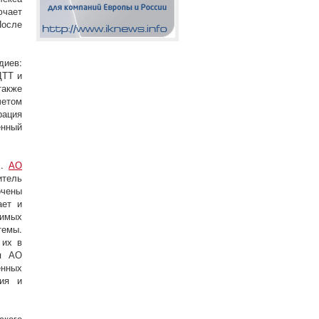
ючает
После
диев:
ЦТТ и
также
четом
рация
енный
".
АО
тель
очены
ает и
чимых
темы.
 их в
ия АО
нных
ния и
ского