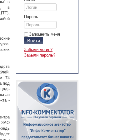
ны" в
од в
ЦТТ),
Пароль
обой
Запомнить меня
еские
Войти
урга.
еских
Забыли логин?
Забыли пароль?
едств
блей.
ом 74
а под
ощадь
исная
кта -
ентра
- ЗАО
ередь
будет
лекса