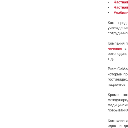
•
Частная
•
Частная
•
Реабили
Как пред
учреждения
сотруднико
Компания п
лечение
в 
ортопедия;
т.д.
PremiQaMe
которые пр
гостиницах
пациентов.
Кроме тог
международ
медицински
пребывания
Компания в
одно- и д