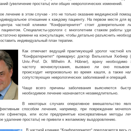
аний (увеличение простаты) или общих неврологических изменений.
е лечение в этом случае - это не только оказание медицинской помощ
индивидуальное отношение к каждому пациенту. На первом месте для в
 центра частной клиники "Конфратернитет" стоит доверительное л
 пациентом. Специалисты-урологи с многолетним стажем работы уд
остаточно времени на консультации, чтобы детально разъяснить необхо
составить индивидуальный план терапии.
Как отмечает ведущий практикующий уролог частной кл
"Конфратернитет" примариус доктор Вильхельм Хюбнер (
Univ.-Prof. Dr. Wilhelm A. Hübner), врачу необходимо 
частоту мочеиспускания, вызвано ли оно позывом
происходит непроизвольно во время кашля, а также на
сопутствующих неврологических заболеваний и операций.
Чаще всего причины заболевания выясняются быстр
необходимое лечение назначается незамедлительно.
В некоторых случаях оперативное вмешательство явл
ективным способом лечения, например, при повреждении мочепол
или сфинктера, или если предпринятые консервативные методы ле
ое удаление простаты) не привели к желаемому выздоровлению.
В частной клинике "Конфратернитет" предлагается весь с