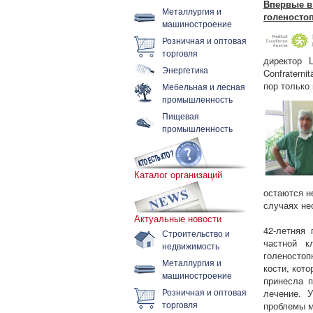
Впервые в
Металлургия и
голеностоп
машиностроение
Розничная и оптовая
торговля
директор Ц
Энергетика
Confratern
пор только
Мебельная и лесная
промышленность
Пищевая
промышленность
Каталог организаций
остаются н
случаях не
Актуальные новости
42-летняя 
Строительство и
частной к
недвижимость
голеностоп
Металлургия и
кости, кот
машиностроение
принесла п
Розничная и оптовая
лечение. 
торговля
проблемы м