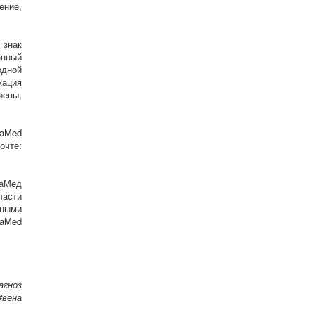
ение,
 знак
анный
одной
кация
иены,
aMed
очте:
аМед
ласти
ными
QaMed
агноз
#вена