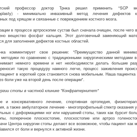
тетский профессор доктор Трнка решил применить "SCP ме
roplasty) - минимально инвазивный метод лечения дефектов к
ных под хрящом и связанные с повреждением костного мозга.
рации в процессе артроскопии сустав был сначала очищен, после чего в
ено вещество фосфат кальция. Этот долговечный заменяющий мат
ся для заполнения дефектов костных областей.
нка комментирует свое решение: "Преимущество данной миним
 методики по сравнению с традиционными хирургическими методами в
анимает немного времени и нет необходимости делать большие раз
реносит такую процедуру намного легче, процесс заживления проис
 пациент в короткий срок становится снова мобильным. Наша пациентка
ез боли уже на второй день после операции".
ургии стопы в частной клинике "Конфратернитет"
ое и консервативного лечение, спортивная ортопедия, физиотера
ия, а также амбулаторное лечение - многопрофильный спектр оказания у
льных с деформациями ног или нарушений стопы, таких как бурсит бол
опы, поперечное плоскостопие, плоскостопие или артроз голеносто
рачи Центра хирургии стопы делают все возможное, чтобы пациент как 
бавился от боли и вернулся к активной жизни.