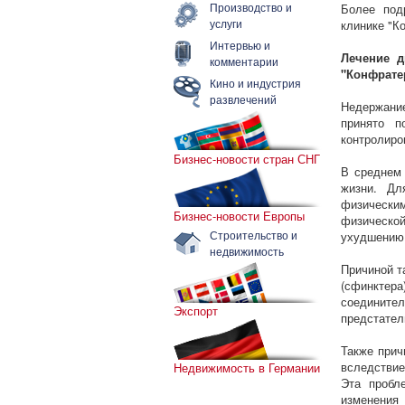
Производство и
Более под
услуги
клинике "К
Интервью и
Лечение д
комментарии
"Конфратер
Кино и индустрия
развлечений
Недержани
принято п
контролиро
Бизнес-новости стран СНГ
В среднем
жизни. Дл
физически
Бизнес-новости Европы
физической
Строительство и
ухудшению 
недвижимость
Причиной т
(сфинктера
соединител
Экспорт
предстател
Также прич
вследствие
Недвижимость в Германии
Эта пробл
изменени