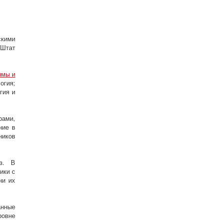
кими
 Штат
ммы и
огия;
гия и
рами,
ние в
ников
из. В
ики с
ни их
анные
ровне