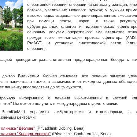
оперативной терапии: операции на связках у женщин, инъ
ботокса, увеличение мочевого пузыря; у мужчин прим
высокоспециализированные целенаправленные вмешател
при помощи ленты, шаров, а также регулиру
субуретральных слингов и гидравлических сфинктер
основным услугам оперативного вмешательства отно
прежде всего имплантация протеза сфинктера (AMS
ProACT) и установка синтетической петли (слинг
операция).
рацией проводится разъяснительная предоперационная беседа с к
 доктор Вильхельм Хюбнер отмечает, что лечение заметно улу
изни пациента, а также, в зависимости от исходных данных обследов
ет пациенту впоследствии до 95 % сухости.
дробную информацию о лечении инконтиненции в частной кли
нитет" Вы можете получить в международном отделе клиники.
 PremiQaMed управляет амбулаториями и стационарами, а т
ионными центрами:
 клиника "Дёблинг"
(Privatklinik Döbling, Вена)
 клиника "Конфратернитет"
(Privatklinik Confraternität, Вена)