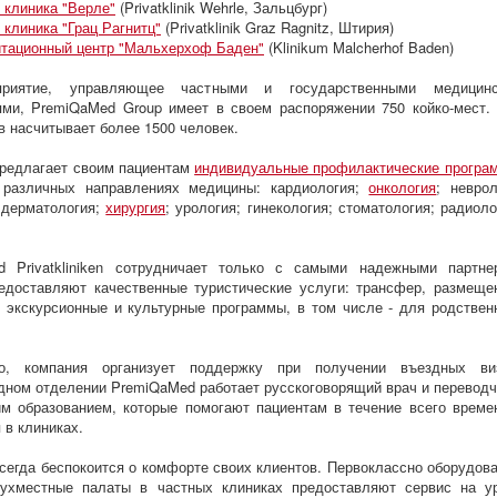
 клиника "Верле"
(Privatklinik Wehrle, Зальцбург)
 клиника "Грац Рагнитц"
(Privatklinik Graz Ragnitz, Штирия)
тационный центр "Мальхерхоф Баден"
(Klinikum Malcherhof Baden)
приятие, управляющее частными и государственными медицинс
ми, PremiQaMed Group имеет в своем распоряжении 750 койко-мест.
в насчитывает более 1500 человек.
редлагает своим пациентам
индивидуальные профилактические програ
различных направлениях медицины: кардиология;
онкология
; неврол
 дерматология;
хирургия
; урология; гинекология; стоматология; радиоло
d Privatkliniken сотрудничает только с самыми надежными партне
едоставляют качественные туристические услуги: трансфер, размеще
, экскурсионные и культурные программы, в том числе - для родствен
о, компания организует поддержку при получении въездных в
ном отделении PremiQaMed работает русскоговорящий врач и переводч
м образованием, которые помогают пациентам в течение всего време
 в клиниках.
сегда беспокоится о комфорте своих клиентов. Первоклассно оборудов
вухместные палаты в частных клиниках предоставляют сервис на у