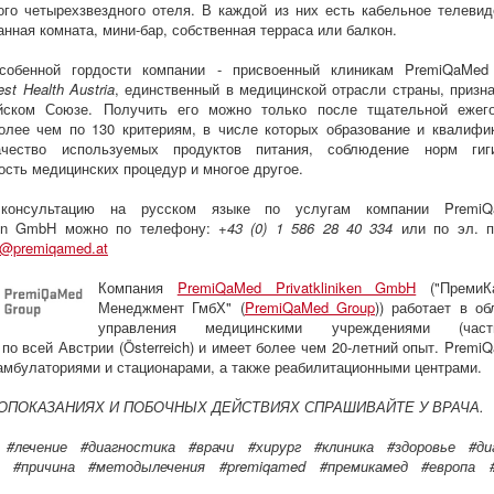
ого четырехзвездного отеля. В каждой из них есть кабельное телевид
анная комната, мини-бар, собственная терраса или балкон.
собенной гордости компании - присвоенный клиникам PremiQaMed
est Health Austria
, единственный в медицинской отрасли страны, призн
йском Союзе. Получить его можно только после тщательной ежег
олее чем по 130 критериям, в числе которых образование и квалифи
ачество используемых продуктов питания, соблюдение норм гиг
сть медицинских процедур и многое другое.
 консультацию на русском языке по услугам компании PremiQ
iken GmbH можно по телефону:
+43 (0) 1 586 28 40 334
или по эл. п
al@premiqamed.at
Компания
PremiQaMed Privatkliniken GmbH
("ПремиК
Менеджмент ГмбХ" (
PremiQaMed Group
)) работает в об
управления медицинскими учреждениями (част
 по всей Австрии (Österreich) и имеет более чем 20-летний опыт. Premi
амбулаториями и стационарами, а также реабилитационными центрами.
ОПОКАЗАНИЯХ И ПОБОЧНЫХ ДЕЙСТВИЯХ СПРАШИВАЙТЕ У ВРАЧА.
 #лечение #диагностика #врачи #хирург #клиника #здоровье #ди
 #причина #методылечения #premiqamed #премикамед #европа 