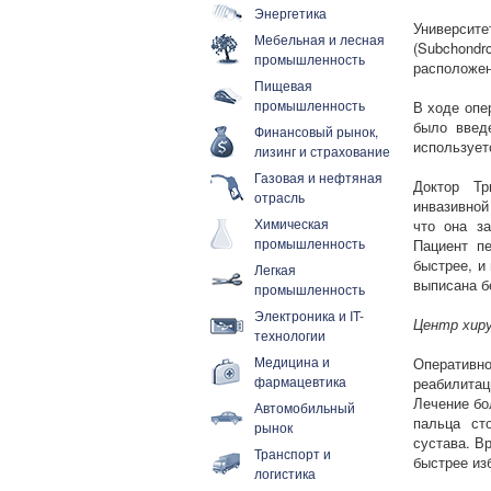
Энергетика
Универси
Мебельная и лесная
(Subchond
промышленность
расположен
Пищевая
промышленность
В ходе опе
было введ
Финансовый рынок,
использует
лизинг и страхование
Газовая и нефтяная
Доктор Тр
отрасль
инвазивной
Химическая
что она з
промышленность
Пациент пе
быстрее, и
Легкая
выписана б
промышленность
Электроника и IT-
Центр хир
технологии
Медицина и
Оперативн
фармацевтика
реабилитац
Лечение бо
Автомобильный
пальца ст
рынок
сустава. В
Транспорт и
быстрее из
логистика