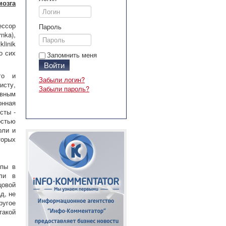
мозга
ессор
Пароль
nka),
linik
о сих
Запомнить меня
Войти
го и
Забыли логин?
исту,
Забыли пароль?
вным
онная
сты -
остью
оли и
торых
опы в
оли в
цовой
д, не
ругое
такой