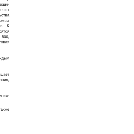
екции
еняют
ьства
емых
ов. К
сятся
 800,
овая
аждым
чшает
ания,
нике
акже