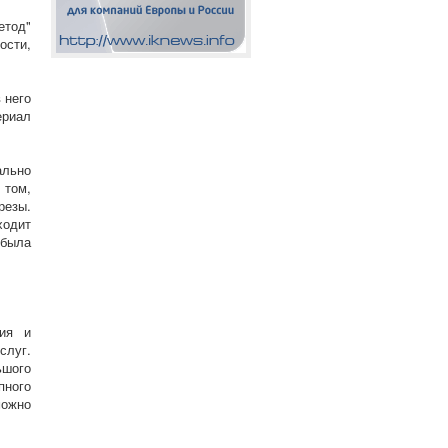
тод"
ости,
 него
ериал
ально
 том,
резы.
ходит
 была
пия и
слуг.
ьшого
пного
можно