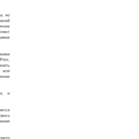
и, но
рачей
ичное
еляют
димое
иники
Prim.
знать
 или
личие
о, и
яется
ового
чения
пектр