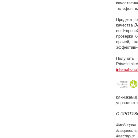
качественн
телефон, в
Предмет о
качества
B
во Европе
проверки б
врачей, к
эффективно
Получить
Privatklin
internation
клиниками)
управляет 
О ПРОТИВ
#медицина
#пациенты
#австрия