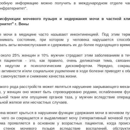
робную информацию можно получить в международном отделе ча
онфратернитет".
исфункции мочевого пузыря и недержания мочи в частной кли
нитет" г. Вены
е мочи в медицине часто называют инконтиненцией. Под этим тер
онимать состояние, при котором у человека нарушается способ
вать акты мочеиспускания и сдерживать их до более подходящего време
 около 25% женщин и 10% мужчин страдают этим заболеванием в те
я пациентов - это, как правило, очень деликатная тема, связан
м недугом и психологическим дискомфортом. Нередко, сокращ
 активности и/или социальное ущемление в ходе болезни приводят к о
самочувствия и снижению качества жизни.
акого рода расстройств может являться нарушение закрывающего меха
), у женщин оно может быть спровоцировано родами, ослаблением фу
ьной ткани или опущение органов таза, у мужчин вследствие операц
ьной железе или несчастных случаев.
ина может крыться в нарушении функции удержания мочи в мочевом пу
 чего он сокращается и выдавливает мочу (гиперактивный мочевой пуз
ема проявляется в основном у возрастных пациентов, когда проис
я стенок мочевого пузыря вследствие воспалений, обструкти