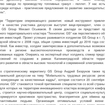
тво завода по производству топливных гранул - пеллет. У нас ест
 среди которых - практические предложения по развитию законодательс
ях".
ре "Территории опережающего развития: новый инструмент привле
" в качестве участника дискуссии выступит вице-президент, член с
в GS Group Михаил Осьмаков. В своем докладе он представит п
ного территориального кластера "Технополис GS" как перспективного об
ия инвестиций. Проект успешно развивается холдингом GS Group в г. Г
дской области с 2008 года, общая сумма инвестиций до 2016 года сос
ублей. Как инвестор, холдинг заинтересован в дополнительных возможн
ития в регионе высокотехнологичных производств и привлеч
ованных кадров. Опираясь на экспертный опыт холдинга, спикер предс
ожений по созданию в рамках Калининградской области терри
го развития в области высоких технологий и современной электроники.
по стратегическому маркетингу GS Group Андрей Безруков также п
панельной дискуссии на тему "Мобильность трудовых ресурсов: реги
 конкуренции за качественные кадры", которая состоится 20 сентября
нополис GS" становится точкой притяжения специалистов со всей страны 
 для которых на территории инновационного кластера возводится комфо
, строится научно-образовательный центр, создается социально-культ
ормируется креативное пространство, благоприятное для обмена и
лантливыми людьми. Организация оптимальных условий жизни
ых высококвалифицированных кадров - одна из основных задач прог