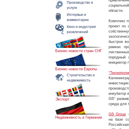
Производство и
социально
услуги
области.
Интервью и
комментарии
Комплекс п
проект по 
Кино и индустрия
собственну
развлечений
экологиче
быстрое во
рамках пр
Бизнес-новости стран СНГ
лиственны
породный 
инициатор 
Бизнес-новости Европы
"Технопол
Строительство и
Калинингр
недвижимость
инвестици
производст
инкубатор 
GS" развив
Экспорт
среда для 
GS Group
-
Недвижимость в Германии
на базе с
Российская