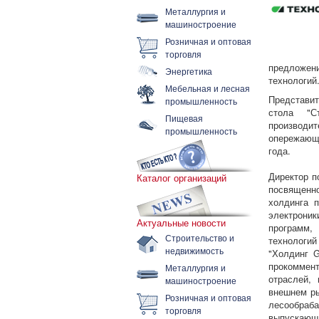
Металлургия и
машиностроение
Розничная и оптовая
торговля
предложен
Энергетика
технологий
Мебельная и лесная
Представит
промышленность
стола "С
Пищевая
производит
промышленность
опережающе
года.
Директор п
Каталог организаций
посвященн
холдинга п
электрони
Актуальные новости
программ,
Строительство и
технологи
недвижимость
"Холдинг G
прокоммен
Металлургия и
отраслей,
машиностроение
внешнем ры
Розничная и оптовая
лесообраб
торговля
выпускающ