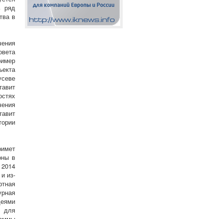
ь ряд
тва в
чения
овета
ример
ъекта
усеве
тавит
остях
ения
тавит
тории
римет
оны в
 2014
и из-
ртная
урная
деями
 для
раммы