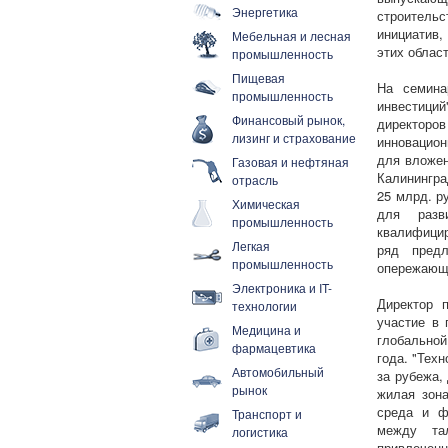
Энергетика
строительс
инициатив,
Мебельная и лесная
этих област
промышленность
Пищевая
На семина
промышленность
инвестиций
Финансовый рынок,
директоро
лизинг и страхование
инновацион
для вложен
Газовая и нефтяная
Калинингра
отрасль
25 млрд. р
Химическая
для разв
промышленность
квалифицир
Легкая
ряд предл
промышленность
опережающе
Электроника и IT-
Директор 
технологии
участие в 
Медицина и
глобальной
фармацевтика
года. "Тех
Автомобильный
за рубежа,
рынок
жилая зона
среда и ф
Транспорт и
между та
логистика
привлеченн