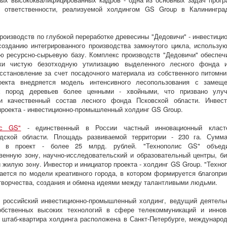
й ответственности, реализуемой холдингом GS Group в Калинингра
роизводств по глубокой переработке древесины "Дедовичи" - инвестици
созданию интегрированного производства замкнутого цикла, использу
ю ресурсно-сырьевую базу. Комплекс производств "Дедовичи" обеспеч
ски чистую безотходную утилизацию выделенного лесного фонда 
сстановление за счет посадочного материала из собственного питомни
оекта внедряется модель интенсивного лесопользования с замещ
х пород деревьев более ценными - хвойными, что призвано улу
и качественный состав лесного фонда Псковской области. Инвес
проекта - инвестиционно-промышленный холдинг GS Group.
ис GS"
- единственный в России частный инновационный класт
адской области. Площадь развиваемой территории - 230 га. Сумм
и в проект - более 25 млрд. рублей. "Технополис GS" объед
венную зону, научно-исследовательский и образовательный центры, би
и жилую зону. Инвестор и инициатор проекта - холдинг GS Group. "Техно
ается по модели креативного города, в котором формируется благопри
творчества, создания и обмена идеями между талантливыми людьми.
 российский инвестиционно-промышленный холдинг, ведущий деятель
обственных высоких технологий в сфере телекоммуникаций и иннов
 штаб-квартира холдинга расположена в Санкт-Петербурге, международ