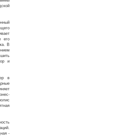
дской
онный
ющего
ивает
и его
ка. В
ением
чшить
тор и
ер в
арные
иняет
знес-
полис
ятная
ность
аций.
ная -