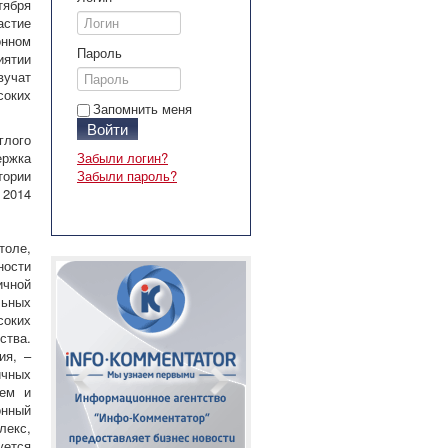
ября
астие
онном
Пароль
иятии
учат
соких
Запомнить меня
Войти
глого
ржка
Забыли логин?
тории
Забыли пароль?
 2014
толе,
ности
ичной
льных
соких
ства.
ия, –
ичных
нем и
онный
лекс,
ется