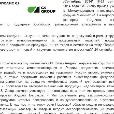
/Сентябрь, 2014/
18-21 сент
2014 года GS Group примет уч
в Международном инвестици
форуме "Сочи-2014". На меропр
эксперты холдинга озв
ия по поддержке российских производителей электроники и вы
.
ели холдинга выступят в качестве участников дискуссий в рамках кру
тратегия импортозамещения и модернизации отраслей: подде
еля и продвижение продукции" 19 сентября и семинара на тему "Терри
го развития: новый инструмент привлечения инвестиций" 20 сентября
о стратегическому маркетингу GS Group Андрей Безруков на круглом с
ом стратегиям импортозамещения в России, представит возмож
о разработке и производству на территории России высокотехнолог
ки, а также предложит варианты развития существующих федера
 направленных на создание комфортных условий для развития вы
й и производства импортозамещающей продукции надлежащего каче
S Group активно участвует в реализации стратегии импортозамещен
тировал Андрей Безруков. - Мы развиваем ряд высокотехнолог
 продукция которых востребована и конкурентоспособна на внутрен
нках. В частности, на территории Псковской области создан инноваци
атывающий кластер, в который входит лесоперерабатывающий комп
ий древесину высокой степени переработки, а также планиру