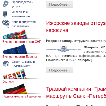
Производство и
Подробнее...
услуги
Интервью и
комментарии
Кино и индустрия
Ижорские заводы отгруз
развлечений
керосина
Ижорские заводы отгрузили реактор г
Бизнес-новости стран СНГ
/Февраль, 201
завершили изго
0001 для комплекса нефтеперерабаты
Бизнес-новости Европы
Нижнекамске (ОАО "Татнефть").
Строительство и
недвижимость
Подробнее...
Экспорт
Трамвай компании "Тра
маршрут в Санкт-Петерб
Недвижимость в Германии