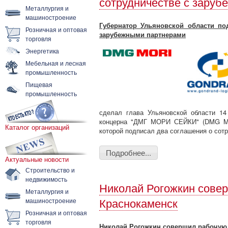
сотрудничестве с зару
Металлургия и
машиностроение
Губернатор Ульяновской области по
Розничная и оптовая
зарубежными партнерами
торговля
Энергетика
Мебельная и лесная
промышленность
Пищевая
промышленность
сделал глава Ульяновской области 1
концерна "ДМГ МОРИ СЕЙКИ" (DMG MOR
Каталог организаций
которой подписал два соглашения о сот
Подробнее...
Актуальные новости
Строительство и
недвижимость
Николай Рогожкин совер
Металлургия и
машиностроение
Краснокаменск
Розничная и оптовая
торговля
Николай Рогожкин совершил рабочую 