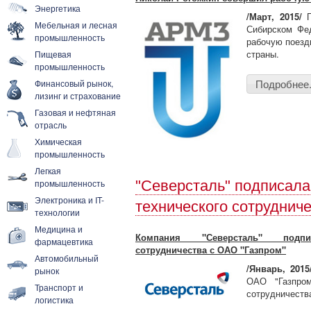
Энергетика
/Март, 2015/
П
Мебельная и лесная
Сибирском Фе
промышленность
рабочую поезд
страны.
Пищевая
промышленность
Подробнее.
Финансовый рынок,
лизинг и страхование
Газовая и нефтяная
отрасль
Химическая
промышленность
Легкая
промышленность
"Северсталь" подписала
Электроника и IT-
технического сотруднич
технологии
Медицина и
Компания "Северсталь" подпис
фармацевтика
сотрудничества с ОАО "Газпром"
Автомобильный
/Январь, 2015
рынок
ОАО "Газпром
Транспорт и
сотрудничества
логистика