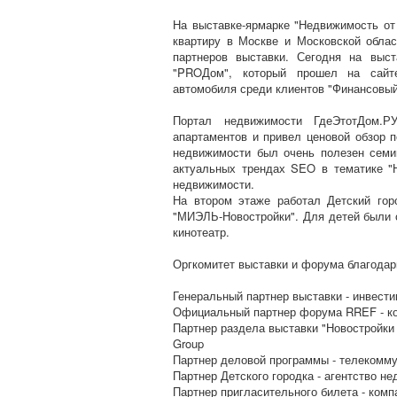
На выставке-ярмарке "Недвижимость от
квартиру в Москве и Московской облас
партнеров выставки. Сегодня на выст
"PROДом", который прошел на сайте
автомобиля среди клиентов "Финансовый
Портал недвижимости ГдеЭтотДом.Р
апартаментов и привел ценовой обзор 
недвижимости был очень полезен семин
актуальных трендах SEO в тематике "Н
недвижимости.
На втором этаже работал Детский гор
"МИЭЛЬ-Новостройки". Для детей были о
кинотеатр.
Оргкомитет выставки и форума благодари
Генеральный партнер выставки - инвести
Официальный партнер форума RREF - ко
Партнер раздела выставки "Новостройки 
Group
Партнер деловой программы - телекомм
Партнер Детского городка - агентство 
Партнер пригласительного билета - комп