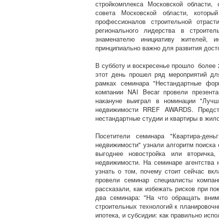
стройкомплекса Московской области, 
совета Московской области, который
профессионалов строительной отраст
регионального лидерства в строите
знаменателю инициативу жителей, и
принципиально важно для развития дост
В субботу и воскресенье прошло более 
этот день прошел ряд мероприятий дл
рамках семинара "Нестандартные фор
компании NAI Becar провели презента
накануне выиграл в номинации "Лучш
недвижимости RREF AWARDS. Предста
нестандартные студии и квартиры в жил
Посетители семинара "Квартира-день
недвижимости" узнали алгоритм поиска 
выгоднее новостройка или вторичка
недвижимости. На семинаре агентства 
узнать о том, почему стоит сейчас вк
провели семинар специалисты компан
рассказали, как избежать рисков при п
два семинара: "На что обращать вним
строительных технологий к планировочн
ипотека, и субсидии: как правильно исп