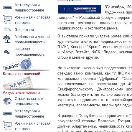
Металлургия и
/Сентябрь, 20
машиностроение
Художника про
Розничная и оптовая
лидеров" и Российский форум лидеров
торговля
посетило рекордное количество чел
недвижимости и экспертов рынка.
Энергетика
В выставке приняло участие более 200 
Мебельная и лесная
крупнейшие агентства недвижимости и
промышленность
"ПИК", Концерн "Крост", инвестиционно
Пищевая
и "Авгур Эстейт", ФСК "Лидер", компа
промышленность
Group и многие другие.
На выставке широко был представлен се
стендах таких компаний, как "ИНКОМ-Н
Каталог организаций
коттеджные поселки "Дубровка", "Сол
расположенные на расстоянии до 4
Симферопольскому, Дмитровскому шос
Актуальные новости
можно было купить не только жилье мо
Строительство и
курортную недвижимость от застройщи
недвижимость
квартиры, апартаменты, виллы для отдых
Металлургия и
В разделе "Зарубежная недвижимость"
машиностроение
покупателей страны: Болгария, Греция,
Розничная и оптовая
другие. Апартаменты, недвижимость биз
торговля
и ТТК можно было приобрести у таких 