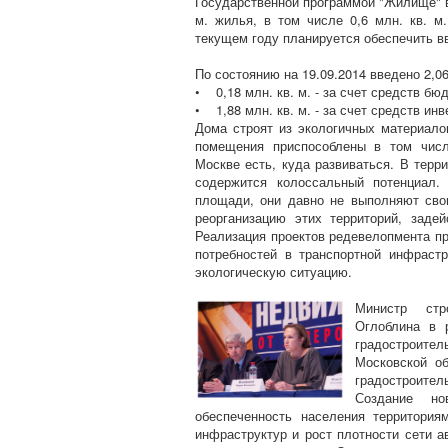
Государственной программой "Жилище" в 
м. жилья, в том числе 0,6 млн. кв. м
текущем году планируется обеспечить вв
По состоянию на 19.09.2014 введено 2,06
• 0,18 млн. кв. м. - за счет средств бю
• 1,88 млн. кв. м. - за счет средств инв
Дома строят из экологичных материал
помещения приспособлены в том чис
Москве есть, куда развиваться. В тер
содержится колоссальный потенциал.
площади, они давно не выполняют сво
реорганизацию этих территорий, зад
Реализация проектов редевелопмента пр
потребностей в транспортной инфрастр
экологическую ситуацию.
Министр стр
Оглоблина в 
градостроител
Московской о
градостроитель
Создание но
обеспеченность населения территори
инфраструктур и рост плотности сети 