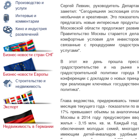
Производство и
Сергей Левкин, руководитель Департа
услуги
заметил: "Сегодняшняя экспозиция отл
Интервью и
необычная и креативная. Это показател
комментарии
предлагать новые интересные продукт
Московской области продолжает разви
Кино и индустрия
Правительство Москвы старается дела
развлечений
комфортные условия для инвесторо
связанные с процедурами градострои
услугами".
Бизнес-новости стран СНГ
В этот же день прошла пресс-к
градостроительстве и на рынке не
градостроительной политики города
Бизнес-новости Европы
конференции с докладом о новых принц
Строительство и
при реализации ключевых государстве
недвижимость
политика".
Глава ведомства, придерживаясь темат
месяцев текущего года - показатели по в
Экспорт
17% превышают объемы за аналогичный
Москвы в 2014 году предусмотрен вво
жилья - 3,15 млн. кв. м. Каждый го
Недвижимость в Германии
обеспечения молодых семей, многодет
имеющим детей-инвалидов удобным