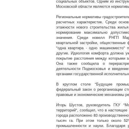
социальных объектов. Одним из инструм
Московской области являются нормативы
Региональные нормативы градостроитель
расчетных характеристик. Среди осн
этажности нового строительства жилья
нормирование максимально допустимо
значения. Среди новелл РНГП Мар
квартальной застройки, общественные 
"одна квартира - одно машиноместо" 
другие. Идеология комфорта должна ук
покрытие расстояния между которыми за
Она также сообщила о перераспред
деятельности Подмосковья и введении
органами государственной исполнительн
В круглом столе "Будущее промыш
федеральный закон о реорганизации ст
правовые и экономические механизмы р
Игорь Шустов, руководитель ГКУ "Мо
территорий", сообщил, что в настоящее
города расположено 83 производственн
тысяч га. При этом только около 5
промышленности и науки. Благодаря 