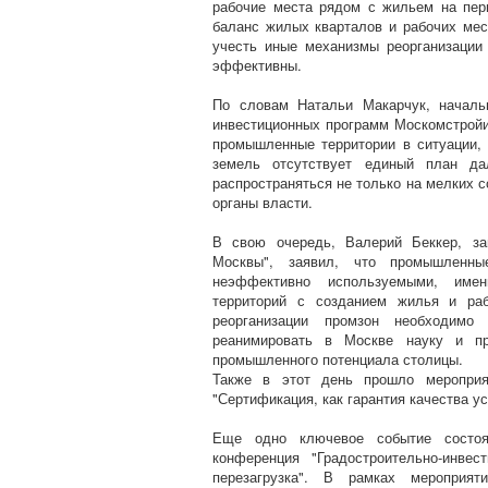
рабочие места рядом с жильем на пер
баланс жилых кварталов и рабочих мест
учесть иные механизмы реорганизации
эффективны.
По словам Натальи Макарчук, началь
инвестиционных программ Москомстройин
промышленные территории в ситуации, 
земель отсутствует единый план да
распространяться не только на мелких с
органы власти.
В свою очередь, Валерий Беккер, за
Москвы", заявил, что промышленн
неэффективно используемыми, име
территорий с созданием жилья и раб
реорганизации промзон необходимо
реанимировать в Москве науку и пр
промышленного потенциала столицы.
Также в этот день прошло мероприя
"Сертификация, как гарантия качества у
Еще одно ключевое событие состоя
конференция "Градостроительно-инвес
перезагрузка". В рамках мероприят