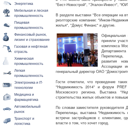
Энергетика
"Бест-Новострой", "Эталон-Инвест", "ЮИ
Мебельная и лесная
В разделе выставки "Все операции на в
промышленность
риэлторские компании: "Инком-Недвижим
Пищевая
жилья", "Домус Финанс" и другие.
промышленность
Финансовый рынок,
Официальная ц
лизинг и страхование
приняли участ
комплекса Мос
Газовая и нефтяная
Департамента 
отрасль
Перепелица,
Химическая
развития но
промышленность
Ассоциации и
Легкая
генеральный директор ОАО "Домостроит
промышленность
Гости отметили, что проведение таких
Электроника и IT-
"Недвижимость 2014" и форум PREF 
технологии
Московского региона. Выставка "Не
Медицина и
строительства жилых объектов и повыше
фармацевтика
Автомобильный
По словам заместителя руководителя Д
рынок
Перепелицы, выставка "Недвижимость 
встречи застройщиков с клиентами, г
Транспорт и
власти о том, что хочет город.
логистика