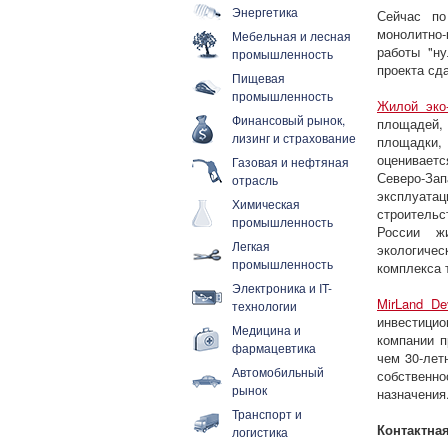
Энергетика
Сейчас по
монолитно-
Мебельная и лесная
работы "ну
промышленность
проекта сд
Пищевая
промышленность
Жилой эко
Финансовый рынок,
площадей,
лизинг и страхование
площадки,
оцениваетс
Газовая и нефтяная
Северо-За
отрасль
эксплуатац
Химическая
строительс
промышленность
России ж
Легкая
экологичес
промышленность
комплекса 
Электроника и IT-
MirLand De
технологии
инвестицио
Медицина и
компании п
фармацевтика
чем 30-лет
Автомобильный
собственн
рынок
назначения
Транспорт и
Контактна
логистика