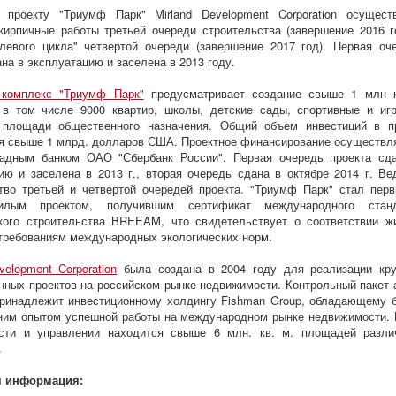
 проекту "Триумф Парк" Mirland Development Corporation осущест
кирпичные работы третьей очереди строительства (завершение 2016 г
левого цикла" четвертой очереди (завершение 2017 год). Первая оч
ана в эксплуатацию и заселена в 2013 году.
-комплекс "Триумф Парк"
предусматривает создание свыше 1 млн 
 в том числе 9000 квартир, школы, детские сады, спортивные и иг
 площади общественного назначения. Общий объем инвестиций в п
я свыше 1 млрд. долларов США. Проектное финансирование осуществл
падным банком ОАО "Сбербанк России". Первая очередь проекта сд
ию и заселена в 2013 г., вторая очередь сдана в октябре 2014 г. Ве
тво третьей и четвертой очередей проекта. "Триумф Парк" стал пер
илым проектом, получившим сертификат международного станд
кого строительства BREEAM, что свидетельствует о соответствии ж
требованиям международных экологических норм.
velopment Corporation
была создана в 2004 году для реализации кр
нных проектов на российском рынке недвижимости. Контрольный пакет 
ринадлежит инвестиционному холдингу Fishman Group, обладающему 
ним опытом успешной работы на международном рынке недвижимости. 
ости и управлении находится свыше 6 млн. кв. м. площадей разли
.
я информация: