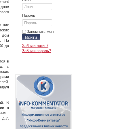
pment
даче
ового
Пароль
з них
еских
Запомнить меня
, дом
Войти
а. На
00 до
Забыли логин?
Забыли пароль?
тся в
ва, с
тских
ерами
елей.
нируя
ай. В
рии в
ние.
 д.7,