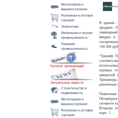
Металлургия и
машиностроение
Розничная и оптовая
торговля
В здании -
Энергетика
продано. 
помещений 
Мебельная и лесная
введен в 
промышленность
сегодняшни
Пищевая
140 000 руб
промышленность
"Триумф Па
соответст
использова
Каталог организаций
игровых п
шведской 
Тренажеры
Актуальные новости
различные 
Строительство и
недвижимость
Появление
Петербург
Металлургия и
сегменте к
машиностроение
Второму эт
Розничная и оптовая
корп. 7.
торговля