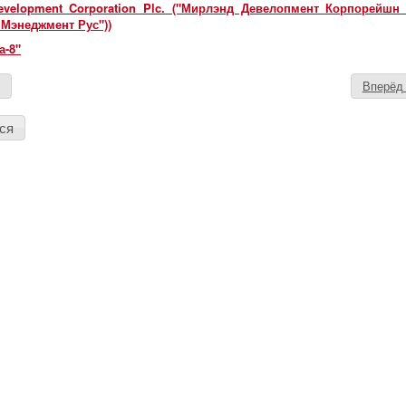
evelopment Corporation Plc. ("Мирлэнд Девелопмент Корпорейшн
 Мэнеджмент Рус"))
а-8"
д
Вперё
ся