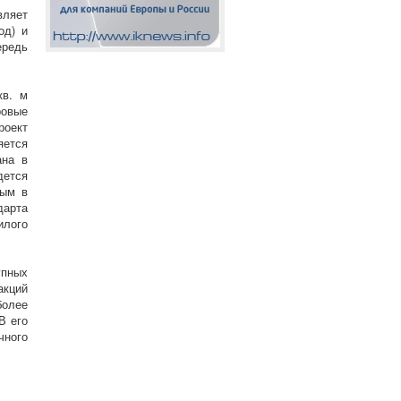
вляет
од) и
ередь
кв. м
ровые
роект
яется
ана в
дется
вым в
арта
илого
упных
акций
более
В его
чного