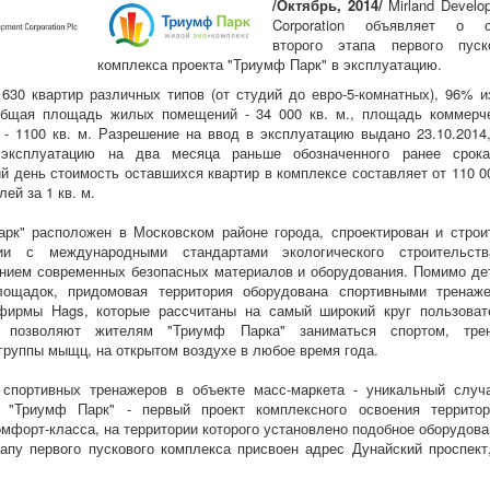
/Октябрь, 2014/
Mirland Develo
Corporation объявляет о с
второго этапа первого пуск
комплекса проекта "Триумф Парк" в эксплуатацию.
 630 квартир различных типов (от студий до евро-5-комнатных), 96% и
Общая площадь жилых помещений - 34 000 кв. м., площадь коммерч
- 1100 кв. м. Разрешение на ввод в эксплуатацию выдано 23.10.2014
эксплуатацию на два месяца раньше обозначенного ранее срок
й день стоимость оставшихся квартир в комплексе составляет от 110 0
лей за 1 кв. м.
рк" расположен в Московском районе города, спроектирован и строи
вии с международными стандартами экологического строительст
нием современных безопасных материалов и оборудования. Помимо де
лощадок, придомовая территория оборудована спортивными тренаж
фирмы Hags, которые рассчитаны на самый широкий круг пользоват
 позволяют жителям "Триумф Парка" заниматься спортом, тре
группы мыщц, на открытом воздухе в любое время года.
 спортивных тренажеров в объекте масс-маркета - уникальный случ
е "Триумф Парк" - первый проект комплексного освоения террито
омфорт-класса, на территории которого установлено подобное оборудова
апу первого пускового комплекса присвоен адрес Дунайский проспект,