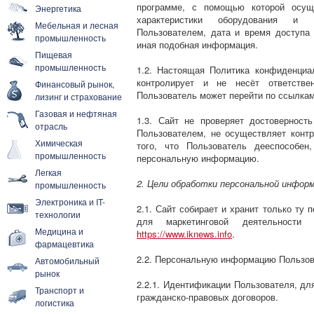
программе, с помощью которой осуще
Энергетика
характеристики оборудования и п
Мебельная и лесная
Пользователем, дата и время доступа
промышленность
иная подобная информация.
Пищевая
промышленность
1.2. Настоящая Политика конфиденциа
контролирует и не несёт ответстве
Финансовый рынок,
Пользователь может перейти по ссылкам
лизинг и страхование
Газовая и нефтяная
1.3. Сайт не проверяет достоверност
отрасль
Пользователем, не осуществляет контр
Химическая
того, что Пользователь дееспособен
промышленность
персональную информацию.
Легкая
2. Цели обработки персональной инфор
промышленность
Электроника и IT-
2.1. Сайт собирает и хранит только ту
технологии
для маркетинговой деятельности
Медицина и
https://www.iknews.info
.
фармацевтика
2.2. Персональную информацию Пользов
Автомобильный
рынок
2.2.1. Идентификации Пользователя, дл
Транспорт и
гражданско-правовых договоров.
логистика