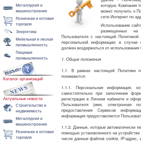
Металлургия и
которую Компания I
машиностроение
может получить о П
сети Интернет по ад
Розничная и оптовая
торговля
Использование сайта
размещенных на 
Энергетика
Пользователя с настоящей Политикой 
Мебельная и лесная
персональной информации; в случае 
промышленность
должен воздержаться от использования 
Пищевая
промышленность
1. Общие положения
1.1. В рамках настоящей Политики п
понимаются:
Каталог организаций
1.1.1. Персональная информация, к
самостоятельно при заполнении форм
Актуальные новости
регистрации в Личном кабинете и офо
Пользователя (имя, электронная п
Строительство и
предоставления Сервисов информа
недвижимость
информация предоставляется Пользоват
Металлургия и
машиностроение
1.1.2. Данные, которые автоматически п
Розничная и оптовая
помощью установленного на устройстве 
торговля
числе данные файлов cookie, IP-адрес,