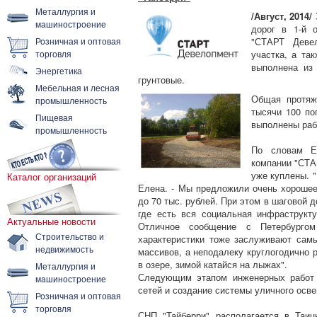
Металлургия и
/Август, 2014/
машиностроение
дорог в 1-й о
Розничная и оптовая
"СТАРТ Девел
торговля
участка, а та
выполнена из 
Энергетика
грунтовые.
Мебельная и лесная
Общая протяж
промышленность
тысячи 100 по
Пищевая
выполнены раб
промышленность
По словам Е
компании "СТА
уже куплены. 
Каталог организаций
Елена. - Мы предложили очень хорошее 
до 70 тыс. рублей. При этом в шаговой 
где есть вся социальная инфраструкту
Актуальные новости
Отличное сообщение с Петербургом
Строительство и
характеристики тоже заслуживают самы
недвижимость
массивов, а неподалеку круглогодично 
в озере, зимой катайся на лыжах".
Металлургия и
Следующим этапом инженерных работ в
машиностроение
сетей и создание системы уличного осв
Розничная и оптовая
торговля
СНП "Тайберри" располагается в Таиц