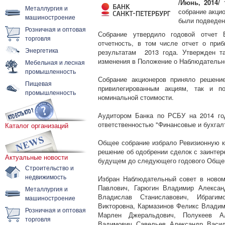
/Июнь, 2014/
1
Металлургия и
собрание акцио
машиностроение
были подведены
Розничная и оптовая
Собрание утвердило годовой отчет 
торговля
отчетность, в том числе отчет о при
Энергетика
результатам 2013 года. Утвержден т
изменения в Положение о Наблюдательн
Мебельная и лесная
промышленность
Собрание акционеров приняло решени
Пищевая
привилегированным акциям, так и 
промышленность
номинальной стоимости.
Аудитором Банка по РСБУ на 2014 го
ответственностью "Финансовые и бухгал
Каталог организаций
Общее собрание избрало Ревизионную к
решение об одобрении сделок с заинтер
Актуальные новости
будущем до следующего годового Общег
Строительство и
недвижимость
Избран Наблюдательный совет в новом
Павлович, Гарюгин Владимир Алексан
Металлургия и
Владислав Станиславович, Ибраги
машиностроение
Викторовна, Кармазинов Феликс Владим
Розничная и оптовая
Марлен Джеральдович, Полукеев Ал
торговля
Вадимович, Савельев Александр Васил