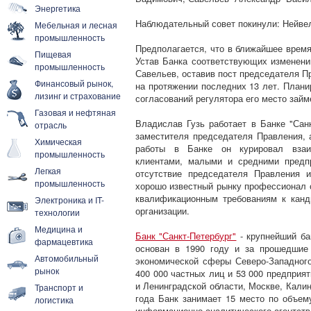
Энергетика
Наблюдательный совет покинули: Нейве
Мебельная и лесная
промышленность
Предполагается, что в ближайшее время
Пищевая
Устав Банка соответствующих изменени
промышленность
Савельев, оставив пост председателя П
Финансовый рынок,
на протяжении последних 13 лет. Плани
лизинг и страхование
согласований регулятора его место займ
Газовая и нефтяная
Владислав Гузь работает в Банке "Санк
отрасль
заместителя председателя Правления, а
Химическая
работы в Банке он курировал взаи
промышленность
клиентами, малыми и средними предп
Легкая
отсутствие председателя Правления и
промышленность
хорошо известный рынку профессионал 
квалификационным требованиям к канд
Электроника и IT-
организации.
технологии
Медицина и
Банк "Санкт-Петербург"
- крупнейший ба
фармацевтика
основан в 1990 году и за прошедшие
Автомобильный
экономической сферы Северо-Западного
рынок
400 000 частных лиц и 53 000 предприя
и Ленинградской области, Москве, Кали
Транспорт и
года Банк занимает 15 место по объем
логистика
информационно-аналитического агентств