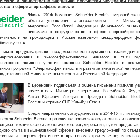
 Electric и Министерство энергетики Российской Федерации разв
ество в сфере энергоэффективности
/Июнь, 2014/
Компания Schneider Electric - мировой эксп
области управления электроэнергией - и Министе
энергетики Российской Федерации (Минэнерго) обмен
письмами о сотрудничестве в сфере энергосбереже
ективности на проходящем в Москве ежегодном международном ф
fficiency 2014.
 писем предусматривают продолжение конструктивного взаимодейст
нергосбережения и энергоэффективности, начатого в 2013 го
ривающего активное участие компании Schneider Electric в реали
енной программы "Энергоэффективность и развитие энергетики" на пери
 подготовленной Министерством энергетики Российской Федерации.
В церемонии подписания и обмена письмами приняли уч
заместитель Министра энергетики Российской Феде
Антон Юрьевич Инюцын и Президент Schneider Elect
России и странах СНГ Жан-Луи Стази.
Среди направлений сотрудничества в 2014-15 гг. планир
спертов Schneider Electric в разработке новых законодательных и подзак
ающихся технического и экологического регулирования, путем предостав
ного опыта в вышеназванной сфере и внесения предложений по станд
режения и энергоэффективности при новом строительстве; использо