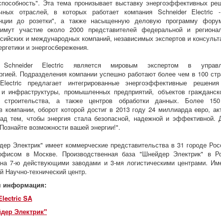
способность". Эта тема пронизывает выставку энергоэффективных ре
чных отраслей, в которых работает компания Schneider Electric 
анции до розетки", а также насыщенную деловую программу фору
римут участие около 2000 представителей федеральной и региона
ссийских и международных компаний, независимых экспертов и консульт
ергетики и энергосбережения.
 Schneider Electric является мировым экспертом в управл
ргией. Подразделения компании успешно работают более чем в 100 стр
 Electric предлагает интегрированные энергоэффективные решени
 и инфраструктуры, промышленных предприятий, объектов гражданск
 строительства, а также центров обработки данных. Более 15
в компании, оборот которой достиг в 2013 году 24 миллиарда евро, ак
ад тем, чтобы энергия стала безопасной, надежной и эффективной. 
"Познайте возможности вашей энергии!".
ер Электрик" имеет коммерческие представительства в 31 городе Рос
офисом в Москве. Производственная база "Шнейдер Электрик" в Р
на 7-ю действующими заводами и 3-мя логистическими центрами. Им
й Научно-технический центр.
я информация:
Electric SA
дер Электрик"