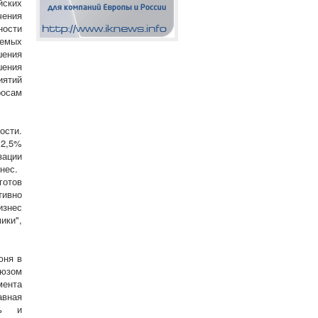
йских
чения
ности
уемых
ения
ения
иятий
осам
ости.
 2,5%
зации
нес.
готов
тивно
изнес
ики",
юня в
оюзом
ента
авная
ть и