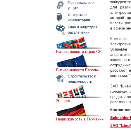
конкуренто
Производство и
для разли
услуги
электрост
Интервью и
которой п
комментарии
власти, ро
Кино и индустрия
в сфере эн
развлечений
Компания
электроэне
Schneider
Бизнес-новости стран СНГ
энергетики
жилищного
сотруднико
Бизнес-новости Европы
работают н
компании: 
Строительство и
недвижимость
ЗАО "Шнейд
головным 
представле
Экспорт
собственны
Контактна
Schneider 
Недвижимость в Германии
ЗАО "Шней