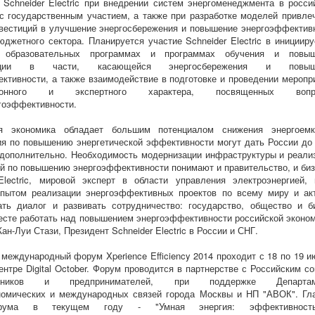
 Schneider Electric при внедрении систем энергоменеджмента в росси
с государственным участием, а также при разработке моделей привле
вестиций в улучшение энергосбережения и повышение энергоэффектив
юджетного сектора. Планируется участие Schneider Electric в инициир
 образовательных программах и программах обучения и повыш
кации в части, касающейся энергосбережения и повыш
ктивности, а также взаимодействие в подготовке и проведении меропр
ционного и экспертного характера, посвященных вопр
гоэффективности.
ая экономика обладает большим потенциалом снижения энергоемк
я по повышению энергетической эффективности могут дать России до
дополнительно. Необходимость модернизации инфраструктуры и реали
й по повышению энергоэффективности понимают и правительство, и биз
Electric, мировой эксперт в области управления электроэнергией, 
опытом реализации энергоэффективных проектов по всему миру и ак
ть диалог и развивать сотрудничество: государство, общество и б
сте работать над повышением энергоэффективности российской эконом
ан-Луи Стази, Президент Schneider Electric в России и СНГ.
международный форум Xperience Efficiency 2014 проходит с 18 по 19 и
ентре Digital October. Форум проводится в партнерстве с Российским с
енников и предпринимателей, при поддержке Департам
номических и международных связей города Москвы и НП "АВОК". Гл
рума в текущем году - "Умная энергия: эффективнос