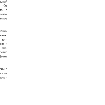
шений
- "От
ма, в
льной
антов
ении
анах.
я для
ого и
0 000
тивно
Девиз
сии с
оссии
еется