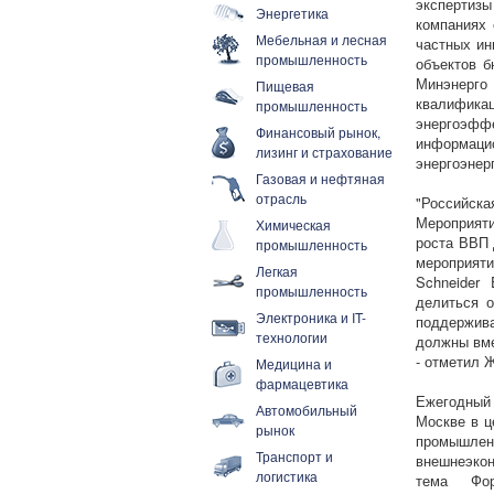
экспертизы
Энергетика
компаниях 
Мебельная и лесная
частных ин
промышленность
объектов б
Минэнерго
Пищевая
квалифи
промышленность
энергоэффе
Финансовый рынок,
информа
лизинг и страхование
энергоэнер
Газовая и нефтяная
отрасль
"Российск
Мероприяти
Химическая
роста ВВП 
промышленность
мероприяти
Легкая
Schneider 
промышленность
делиться 
Электроника и IT-
поддержива
технологии
должны вме
- отметил Ж
Медицина и
фармацевтика
Ежегодный 
Автомобильный
Москве в ц
рынок
промышл
Транспорт и
внешнеэко
логистика
тема Фо