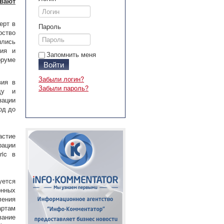
ивают
ерт в
Пароль
рство
ялись
ния и
Запомнить меня
оруме
Войти
Забыли логин?
вия в
Забыли пароль?
ду и
зации
од до
астие
рации
ric в
уется
онных
ления
артам
вание