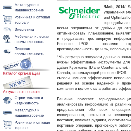
Металлургия и
/Май, 2014/
Sc
машиностроение
управления эле
Розничная и оптовая
and Optimizati
торговля
горнодобыва
всеми операциями от добычи до отгр
Энергетика
оптимизировать планирование, выявлят
Мебельная и лесная
и представить достоверную информа
промышленность
Решение IPOS позволяет горно
Пищевая
производительность до 20%, используя 
промышленность
"Мы регулярно получаем данные о наших
нужны эффективные инструменты для 
Дайан Куртманш (Diane Courtemanche), 
Canada, использующей решение IPOS. - 
Каталог организаций
смогли намного эффективнее использ
решения на основе надежной и пров
компания в целом стала работать эффек
Актуальные новости
Строительство и
Решение помогает горнодобывающи
недвижимость
анализировать информацию из различн
представления обо всех операция
Металлургия и
изолированных, неточных и несвоев
машиностроение
поставок, включая рудники, обогатител
Розничная и оптовая
портовые операции, прогнозируя работ
торговля
компаниям наблюдать как за всей цепоч