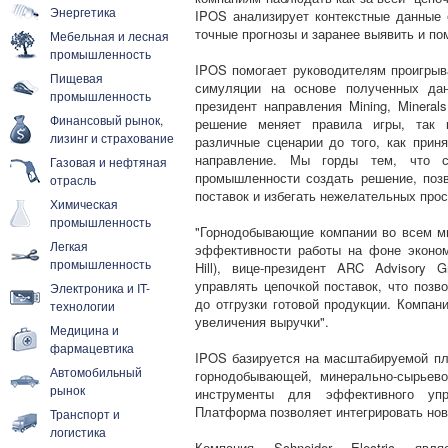
Энергетика
IPOS анализирует контекстные данные 
точные прогнозы и заранее выявить и п
Мебельная и лесная
промышленность
IPOS помогает руководителям проигрыва
Пищевая
симуляции на основе полученных дан
промышленность
президент направления Mining, Minerals
Финансовый рынок,
решение меняет правила игры, так к
лизинг и страхование
различные сценарии до того, как прин
направление. Мы горды тем, что 
Газовая и нефтяная
промышленности создать решение, поз
отрасль
поставок и избегать нежелательных прос
Химическая
промышленность
"Горнодобывающие компании во всем м
Легкая
эффективности работы на фоне эконом
промышленность
Hill), вице-президент ARC Advisory
управлять цепочкой поставок, что позв
Электроника и IT-
до отгрузки готовой продукции. Компа
технологии
увеличения выручки".
Медицина и
фармацевтика
IPOS базируется на масштабируемой пла
Автомобильный
горнодобывающей, минерально-сырьев
рынок
инструменты для эффективного уп
Платформа позволяет интегрировать нов
Транспорт и
логистика
Компания Schneider Electric яв