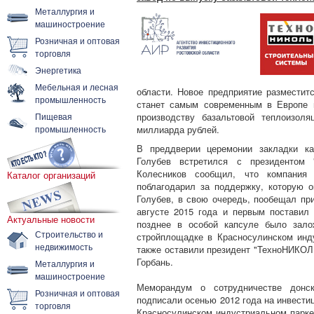
Металлургия и
машиностроение
Розничная и оптовая
торговля
Энергетика
Мебельная и лесная
области. Новое предприятие разместит
промышленность
станет самым современным в Европе 
Пищевая
производству базальтовой теплоизол
промышленность
миллиарда рублей.
В преддверии церемонии закладки ка
Голубев встретился с президентом 
Колесников сообщил, что компани
Каталог организаций
поблагодарил за поддержку, которую о
Голубев, в свою очередь, пообещал пр
августе 2015 года и первым поставил
Актуальные новости
позднее в особой капсуле было зало
Строительство и
стройплощадке в Красносулинском инд
недвижимость
также оставили президент "ТехноНИКОЛЬ
Горбань.
Металлургия и
машиностроение
Меморандум о сотрудничестве донск
Розничная и оптовая
подписали осенью 2012 года на инвести
торговля
Красносулинском индустриальном парке 