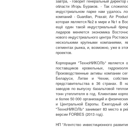
завтра, - говорит генеральный директор
области Игорь Бураков. - Так сложило
индустриальном парке нам удалось ло
компаний - Guardian, Praxair, Аir Prod
которая является №2 в мире и №1 в Вос
ещё один такой индустриальный брен
лидеров меняется экономика Восточно
нового индустриального центра Ростовс
несколькими крупными компаниями, 
сегментах рынка, и, возможно, уже в эт
проектов.
Корпорация "ТехноНИКОЛЬ" является о
поставщиков кровельных, гидроизол
Производственные активы компании сег
Беларуси, Литве и Чехии, собств
представительства в 36 странах. В н
заводов по выпуску базальтовой тепл
тонн утеплителя в год. Клиентами корп
и более 50 000 организаций и физически
и Центральной Европы. Ежегодный об
"ТехноНИКОЛЬ" занимает 83 место в ре
версии FORBES (2013 год).
НП "Агентство инвестиционного развити