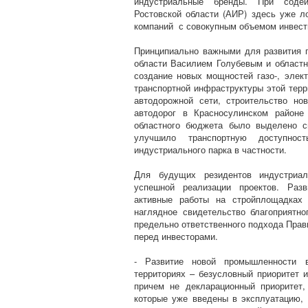
индустриальные бренды. При содейс
Ростовской области (АИР) здесь уже л
компаний с совокупным объемом инвест
Принципиально важными для развития п
области Василием Голубевым и област
создание новых мощностей газо-, элект
транспортной инфраструктуры этой тер
автодорожной сети, строительство н
автодорог в Красносулинском районе
областного бюджета было выделено с
улучшило транспортную доступно
индустриального парка в частности.
Для будущих резидентов индустриа
успешной реализации проектов. Разв
активные работы на стройплощадках 
наглядное свидетельство благоприятно
предельно ответственного подхода Прав
перед инвесторами.
- Развитие новой промышленности 
территориях – безусловный приоритет и
причем не декларационный приоритет
которые уже введены в эксплуатацию, 