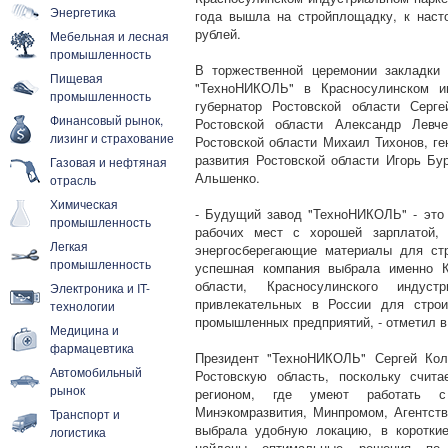
Энергетика
года вышла на стройплощадку, к нас
рублей.
Мебельная и лесная
промышленность
В торжественной церемонии закладки
Пищевая
"ТехноНИКОЛЬ" в Красносулинском ин
промышленность
губернатор Ростовской области Серге
Финансовый рынок,
Ростовской области Александр Левче
лизинг и страхование
Ростовской области Михаил Тихонов, ге
развития Ростовской области Игорь Бу
Газовая и нефтяная
Альшенко.
отрасль
Химическая
- Будущий завод "ТехноНИКОЛЬ" - это 
промышленность
рабочих мест с хорошей зарплатой, 
Легкая
энергосберегающие материалы для стр
промышленность
успешная компания выбрала именно К
области, Красносулинского инду
Электроника и IT-
привлекательных в России для строи
технологии
промышленных предприятий, - отметил в
Медицина и
фармацевтика
Президент "ТехноНИКОЛЬ" Сергей Кол
Автомобильный
Ростовскую область, поскольку счит
рынок
регионом, где умеют работать с
Минэкомразвития, Минпромом, Агентств
Транспорт и
выбрала удобную локацию, в коротки
логистика
найдены оптимальные решения по 