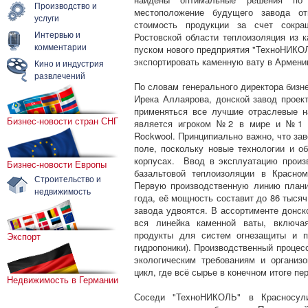
Производство и
местоположение будущего завода от
услуги
стоимость продукции за счет сокра
Интервью и
Ростовской области теплоизоляция из 
комментарии
пуском нового предприятия "ТехноНИКОЛ
экспортировать каменную вату в Армени
Кино и индустрия
развлечений
По словам генерального директора бизн
Ирека Аллаярова, донской завод проект
применяться все лучшие отраслевые на
Бизнес-новости стран СНГ
является игроком №2 в мире и №1 в 
Rockwool. Принципиально важно, что зав
поле, поскольку новые технологии и о
корпусах. Ввод в эксплуатацию произ
Бизнес-новости Европы
базальтовой теплоизоляции в Красно
Строительство и
Первую производственную линию плани
недвижимость
года, её мощность составит до 86 тысяч
завода удвоятся. В ассортименте донс
вся линейка каменной ваты, включая
продукты для систем огнезащиты и п
Экспорт
гидропоники). Производственный процес
экологическим требованиям и организо
цикл, где всё сырье в конечном итоге пе
Недвижимость в Германии
Соседи "ТехноНИКОЛЬ" в Красносули