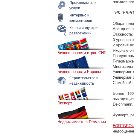
покидая пр
Производство и
услуги
ТРК "ЕВРО
Интервью и
комментарии
Общая площ
Кино и индустрия
Арендная п
развлечений
Этажность:
3 уровня т
2 уровня вс
Якорные оп
Бизнес-новости стран СНГ
Продуктовы
Гипермаркет
Многозальн
Бизнес-новости Европы
Универмаг 
Универмаг 
Строительство и
Семейный п
недвижимость
Более 160
выходящие 
Экспорт
Deichmann, 
Фудкорт, р
Недвижимость в Германии
FORTGRO
недооцене