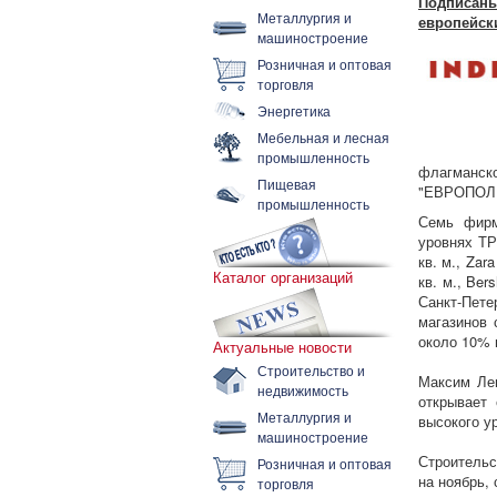
Подписа
Металлургия и
европейск
машиностроение
Розничная и оптовая
торговля
Энергетика
Мебельная и лесная
промышленность
флагманс
Пищевая
"ЕВРОПОЛ
промышленность
Семь фирм
уровнях ТР
кв. м., Zar
Каталог организаций
кв. м., Ber
Санкт-Пет
магазинов 
около 10%
Актуальные новости
Строительство и
Максим Лев
недвижимость
открывает 
Металлургия и
высокого у
машиностроение
Строительс
Розничная и оптовая
на ноябрь,
торговля