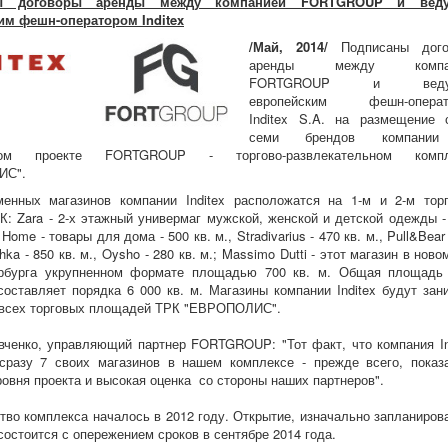
ны договоры аренды между компанией FORTGROUP и вед
им фешн-оператором Inditex
/Май, 2014/
Подписаны дого
аренды между компан
FORTGROUP и веду
европейским фешн-операт
Inditex S.A. на размещение 
семи брендов компани
ком проекте FORTGROUP - торгово-развлекательном компл
ИС".
енных магазинов компании Inditex расположатся на 1-м и 2-м тор
К: Zara - 2-х этажный универмаг мужской, женской и детской одежды -
a Home - товары для дома - 500 кв. м., Stradivarius - 470 кв. м., Pull&Bear
shka - 850 кв. м., Oysho - 280 кв. м.; Massimo Dutti - этот магазин в нов
ербурга укрупненном формате площадью 700 кв. м. Общая площадь
составляет порядка 6 000 кв. м. Магазины компании Inditex будут зан
 всех торговых площадей ТРК "ЕВРОПОЛИС".
ченко, управляющий партнер FORTGROUP: "Тот факт, что компания In
сразу 7 своих магазинов в нашем комплексе - прежде всего, показ
ровня проекта и высокая оценка со стороны наших партнеров".
тво комплекса началось в 2012 году. Открытие, изначально запланиров
 состоится с опережением сроков в сентябре 2014 года.