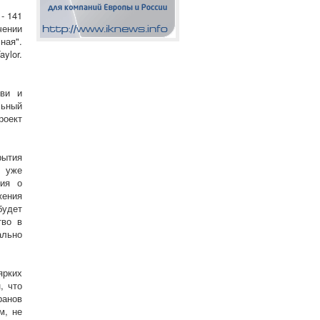
- 141
чении
ная".
ylor.
уви и
льный
роект
рытия
о уже
ния о
жения
удет
тво в
ально
ярких
, что
ранов
м, не