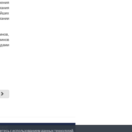
чения
пания
ейших
пании
инов,
зинов
ндами
д
land
аетесь с использованием данных технологий.