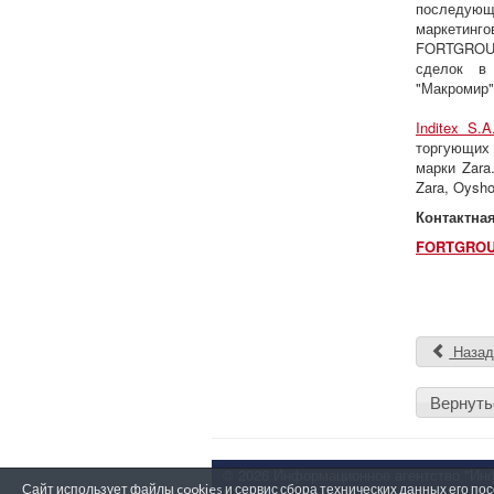
последующи
маркетинг
FORTGROUP 
сделок в 
"Макромир"
Inditex S.A
торгующих 
марки Zara
Zara, Oysho
Контактна
FORTGRO
Наза
Вернуть
© 2026 Информационное агентство "Инфо
Сайт использует файлы cookies и сервис сбора технических данных его п