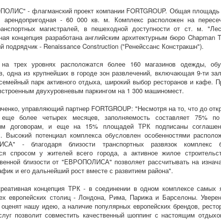
ПОЛИС" - флагманский проект компании FORTGROUP. Общая площадь 
, арендопригодная - 60 000 кв. м. Комплекс расположен на пересе
анспортных магистралей, в пешеходной доступности от ст. м. "Лес
ная концепция разработана английским архитектурным бюро Chapman Ta
 подрядчик - Renaissance Construction ("Ренейссанс Констракшн").
 на трех уровнях расположатся более 160 магазинов одежды, об
в, одна из крупнейших в городе зон развлечений, включающая 9-ти за
 семейный парк активного отдыха, широкий выбор ресторанов и кафе. П
встроенным двухуровневым паркингом на 1 300 машиномест.
ченко, управляющий партнер FORTGROUP: "Несмотря на то, что до отк
 еще более четырех месяцев, заполняемость составляет 75% п
ым договорам, и еще на 15% площадей ТРК подписаны соглаше
х. Высокий потенциал комплекса обусловлен особенностями располо
СА" - благодаря близости транспортных развязок комплекс б
ься спросом у жителей всего города, а активное жилое строительс
венной близости от "ЕВРОПОЛИСА" позволяет рассчитывать на изнач
афик и его дальнейший рост вместе с развитием района".
реативная концепция ТРК - в соединении в одном комплексе самых 
ех европейских столиц - Лондона, Рима, Парижа и Барселоны. Уверен
 оценят нашу идею, а наличие популярных европейских брендов, ресто
луг позволит совместить качественный шоппинг с настоящим отдыхо