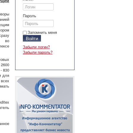
ущим
воры
Пароль
ией
щим
ором
Запомнить меня
сразу
Войти
и во
ексе
Забыли логин?
Забыли пароль?
говых
 2600
 - 830
ом для
 всех
имать
ditex
атель
анное