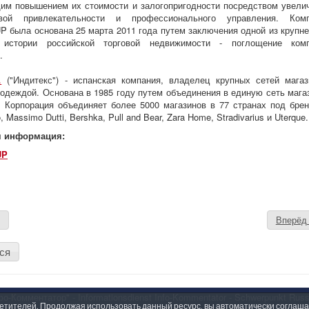
м повышением их стоимости и залогопригодности посредством увели
овой привлекательности и профессионального управления. Ком
была основана 25 марта 2011 года путем заключения одной из крупн
истории российской торговой недвижимости - поглощение ком
.
.
("Индитекс") - испанская компания, владелец крупных сетей магаз
одеждой. Основана в 1985 году путем объединения в единую сеть мага
. Корпорация объединяет более 5000 магазинов в 77 странах под бре
, Massimo Dutti, Bershka, Pull and Bear, Zara Home, Stradivarius и Uterque.
я информация:
UP
д
Вперё
ся
-Комментатор" - Informationsdienst Info-Kommentator - Schwerpunkt Russ
осетителей. Продолжая использовать данный ресурс, вы автоматически соглаш