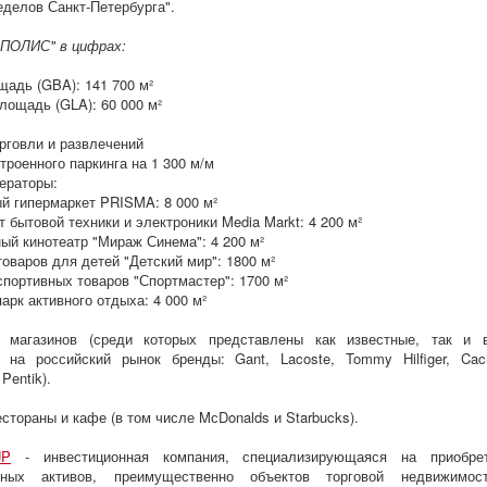
еделов Санкт-Петербурга".
ПОЛИС" в цифрах:
адь (GBA): 141 700 м²
лощадь (GLA): 60 000 м²
орговли и развлечений
троенного паркинга на 1 300 м/м
ераторы:
й гипермаркет PRISMA: 8 000 м²
 бытовой техники и электроники Media Markt: 4 200 м²
ый кинотеатр "Мираж Синема": 4 200 м²
товаров для детей "Детский мир": 1800 м²
спортивных товаров "Спортмастер": 1700 м²
арк активного отдыха: 4 000 м²
 магазинов (среди которых представлены как известные, так и 
на российский рынок бренды: Gant, Lacoste, Tommy Hilfiger, Cach
Pentik).
естораны и кафе (в том числе MсDonalds и Starbucks).
UP
- инвестиционная компания, специализирующаяся на приобре
нных активов, преимущественно объектов торговой недвижимо