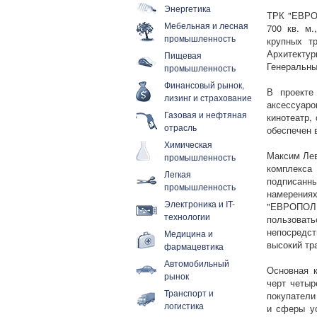
Энергетика
ТРК "ЕВРО
Мебельная и лесная
700 кв. м.
промышленность
крупных тр
Архитектур
Пищевая
Генеральный
промышленность
Финансовый рынок,
В проекте
лизинг и страхование
аксессуаро
Газовая и нефтяная
кинотеатр,
отрасль
обеспечен 
Химическая
Максим Лев
промышленность
комплекса
Легкая
подписанн
промышленность
намерения
Электроника и IT-
"ЕВРОПОЛИ
технологии
пользоват
непосредст
Медицина и
высокий тр
фармацевтика
Автомобильный
Основная к
рынок
черт четыр
Транспорт и
покупатели
логистика
и сферы ус